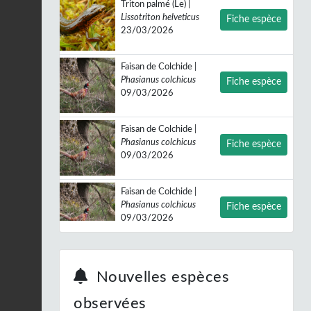
Triton palmé (Le) |
Lissotriton helveticus
Fiche espèce
23/03/2026
Faisan de Colchide |
Phasianus colchicus
Fiche espèce
09/03/2026
Faisan de Colchide |
Phasianus colchicus
Fiche espèce
09/03/2026
Faisan de Colchide |
Phasianus colchicus
Fiche espèce
09/03/2026
Buse variable |
Buteo
buteo
Fiche espèce
Nouvelles espèces
08/03/2026
observées