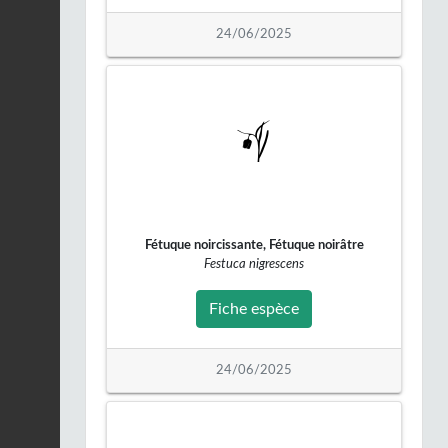
Merle noir |
Turdus
merula
24/06/2025
Fiche espèce
12/02/2026
Faisan de Colchide |
Phasianus colchicus
Fiche espèce
11/02/2026
Pigeon biset |
Columba
livia
Fiche espèce
21/01/2026
Fétuque noircissante, Fétuque noirâtre
Festuca nigrescens
Corneille noire |
Corvus
corone
Fiche espèce
Fiche espèce
21/01/2026
24/06/2025
Corneille noire |
Corvus
corone
Fiche espèce
21/01/2026