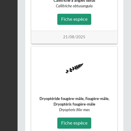
Callitriche à angles obtus
Buse variable |
Buteo
Callitriche obtusangula
buteo
Fiche espèce
19/02/2026
Fiche espèce
Canard colvert |
Anas
platyrhynchos
Fiche espèce
21/08/2025
18/02/2026
Buse variable |
Buteo
buteo
Fiche espèce
16/02/2026
Faucon crécerelle |
Falco
tinnunculus
Fiche espèce
15/02/2026
Dryoptéride fougère-mâle, Fougère-mâle,
Dryoptéris fougère-mâle
Chevêche d'Athéna |
Dryopteris filix-mas
Athene noctua
Fiche espèce
14/02/2026
Fiche espèce