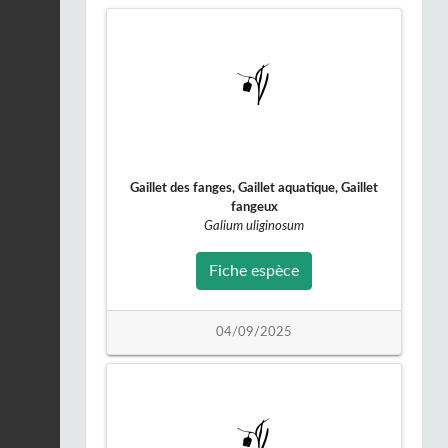
Buse variable |
Buteo
buteo
Fiche espèce
08/03/2026
Merle noir |
Turdus
merula
Fiche espèce
07/03/2026
Gaillet des fanges, Gaillet aquatique, Gaillet
Effraie des clochers |
Tyto alba
fangeux
Fiche espèce
07/03/2026
Galium uliginosum
Fiche espèce
Merle noir |
Turdus
merula
Fiche espèce
03/03/2026
04/09/2025
Buse variable |
Buteo
buteo
Fiche espèce
28/02/2026