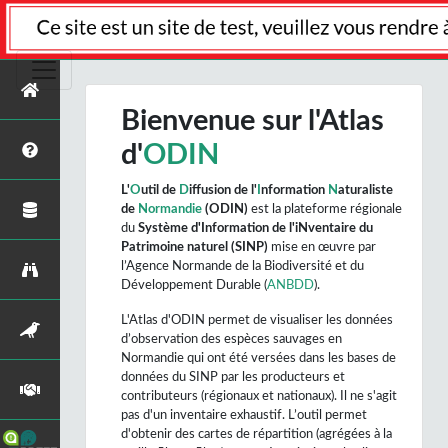
Bienvenue sur l'Atlas
d'
ODIN
L'
O
util de
D
iffusion de l'
I
nformation
N
aturaliste
de
Normandie
(ODIN)
est la plateforme régionale
du
Système d'Information de l'iNventaire du
Patrimoine naturel (SINP)
mise en œuvre par
l’Agence Normande de la Biodiversité et du
Développement Durable (
ANBDD
).
L'Atlas d'ODIN permet de visualiser les données
d’observation des espèces sauvages en
Normandie qui ont été versées dans les bases de
données du SINP par les producteurs et
contributeurs (régionaux et nationaux). Il ne s'agit
pas d'un inventaire exhaustif. L’outil permet
d'obtenir des cartes de répartition (agrégées à la