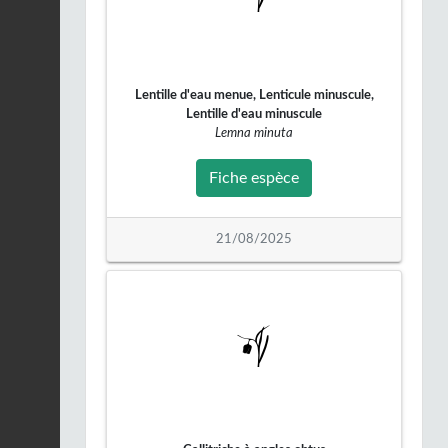
Buse variable |
Buteo
buteo
Fiche espèce
27/02/2026
Lentille d'eau menue, Lenticule minuscule,
Buse variable |
Buteo
Lentille d'eau minuscule
buteo
Fiche espèce
Lemna minuta
27/02/2026
Fiche espèce
Orvet fragile (L') |
Anguis
fragilis
Fiche espèce
24/02/2026
21/08/2025
Orvet fragile (L') |
Anguis
fragilis
Fiche espèce
24/02/2026
Buse variable |
Buteo
buteo
Fiche espèce
21/02/2026