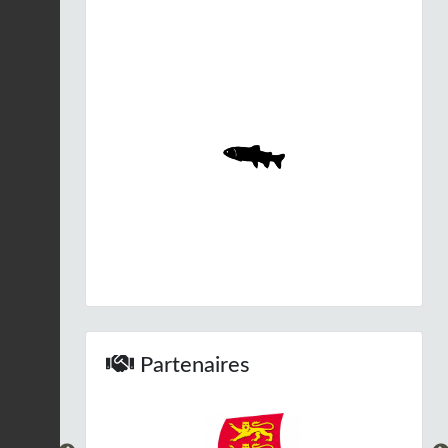
Effraie des clochers |
Tyto alba
Fiche espèce
04/10/2025
Renard roux |
Vulpes
vulpes
Fiche espèce
05/09/2025
Ache nodiflore |
Helosciadium nodiflorum
Fiche espèce
04/09/2025
Gaillet des fanges |
Galium uliginosum
Fiche espèce
04/09/2025
Partenaires
Isolépide sétacée |
Isolepis setacea
Fiche espèce
21/08/2025