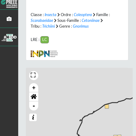
Classe :
Insecta
Ordre :
Coleoptera
Famille :
Scarabaeidae
Sous-Famille :
Cetoniinae
Tribu :
Trichiini
Genre :
Gnorimus
LRE :
LC
+
-