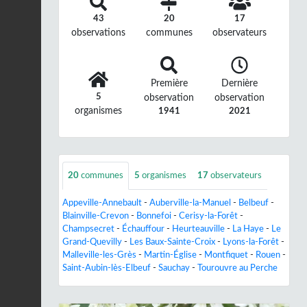
43
20
17
observations
communes
observateurs
Première
Dernière
5
observation
observation
organismes
1941
2021
20
communes
5
organismes
17
observateurs
Appeville-Annebault
-
Auberville-la-Manuel
-
Belbeuf
-
Blainville-Crevon
-
Bonnefoi
-
Cerisy-la-Forêt
-
Champsecret
-
Échauffour
-
Heurteauville
-
La Haye
-
Le
Grand-Quevilly
-
Les Baux-Sainte-Croix
-
Lyons-la-Forêt
-
Malleville-les-Grès
-
Martin-Église
-
Montfiquet
-
Rouen
-
Saint-Aubin-lès-Elbeuf
-
Sauchay
-
Tourouvre au Perche