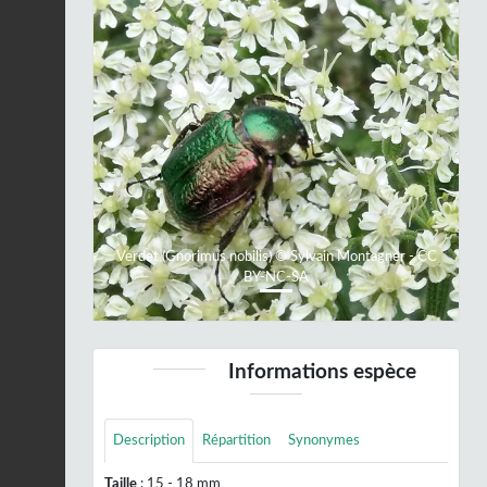
Previous
Next
Verdet (Gnorimus nobilis) © Sylvain Montagner - CC
BY-NC-SA
Informations espèce
Description
Répartition
Synonymes
Taille
: 15 - 18 mm