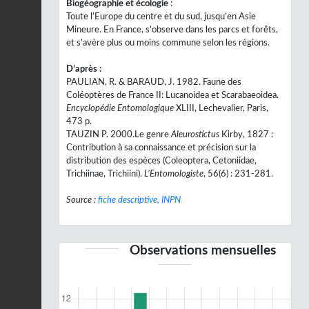
Biogéographie et écologie
:
Toute l’Europe du centre et du sud, jusqu’en Asie
Mineure. En France, s’observe dans les parcs et forêts,
et s’avère plus ou moins commune selon les régions.
D’après :
PAULIAN, R. & BARAUD, J. 1982. Faune des
Coléoptères de France II: Lucanoidea et Scarabaeoidea.
Encyclopédie Entomologique
XLIII, Lechevalier, Paris,
473 p.
TAUZIN P. 2000.Le genre
Aleurostictus
Kirby, 1827 :
Contribution à sa connaissance et précision sur la
distribution des espèces (Coleoptera, Cetoniidae,
Trichiinae, Trichiini).
L’Entomologiste
, 56(6) : 231-281.
Source :
fiche descriptive, INPN
Observations mensuelles