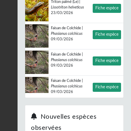
Triton palmé (Le) |
Lissotriton helveticus
Fiche espèce
23/03/2026
Faisan de Colchide |
Phasianus colchicus
Fiche espèce
09/03/2026
Faisan de Colchide |
Phasianus colchicus
Fiche espèce
09/03/2026
Faisan de Colchide |
Phasianus colchicus
Fiche espèce
09/03/2026
Buse variable |
Buteo
buteo
Fiche espèce
Nouvelles espèces
08/03/2026
observées