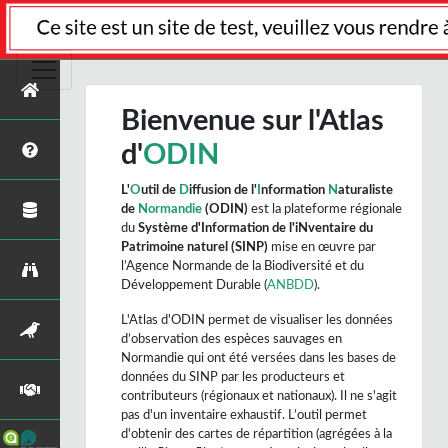
Bienvenue sur l'Atlas
d'
ODIN
L'
O
util de
D
iffusion de l'
I
nformation
N
aturaliste
de
Normandie
(ODIN)
est la plateforme régionale
du
Système d'Information de l'iNventaire du
Patrimoine naturel (SINP)
mise en œuvre par
l’Agence Normande de la Biodiversité et du
Développement Durable (
ANBDD
).
L'Atlas d'ODIN permet de visualiser les données
d’observation des espèces sauvages en
Normandie qui ont été versées dans les bases de
données du SINP par les producteurs et
contributeurs (régionaux et nationaux). Il ne s'agit
pas d'un inventaire exhaustif. L’outil permet
d'obtenir des cartes de répartition (agrégées à la