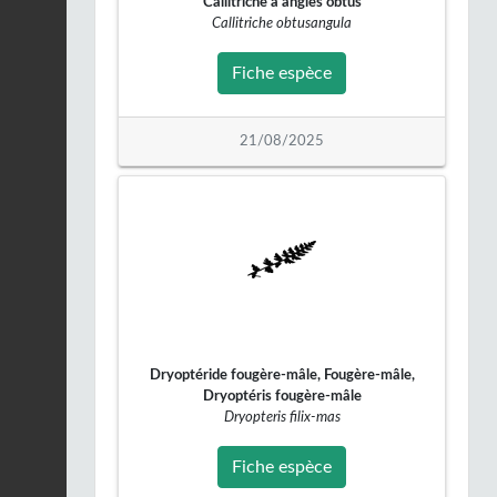
Callitriche à angles obtus
Buse variable |
Buteo
Callitriche obtusangula
buteo
Fiche espèce
19/02/2026
Fiche espèce
Canard colvert |
Anas
platyrhynchos
Fiche espèce
21/08/2025
18/02/2026
Buse variable |
Buteo
buteo
Fiche espèce
16/02/2026
Faucon crécerelle |
Falco
tinnunculus
Fiche espèce
15/02/2026
Dryoptéride fougère-mâle, Fougère-mâle,
Dryoptéris fougère-mâle
Chevêche d'Athéna |
Dryopteris filix-mas
Athene noctua
Fiche espèce
14/02/2026
Fiche espèce