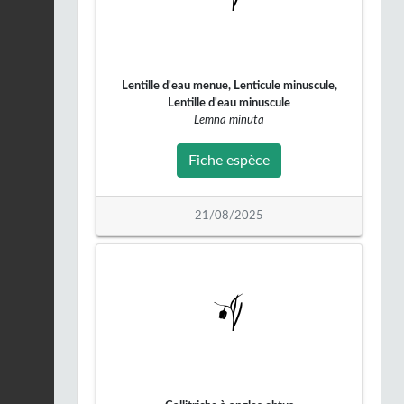
Buse variable |
Buteo
buteo
Fiche espèce
27/02/2026
Lentille d'eau menue, Lenticule minuscule,
Buse variable |
Buteo
Lentille d'eau minuscule
buteo
Fiche espèce
Lemna minuta
27/02/2026
Fiche espèce
Orvet fragile (L') |
Anguis
fragilis
Fiche espèce
24/02/2026
21/08/2025
Orvet fragile (L') |
Anguis
fragilis
Fiche espèce
24/02/2026
Buse variable |
Buteo
buteo
Fiche espèce
21/02/2026