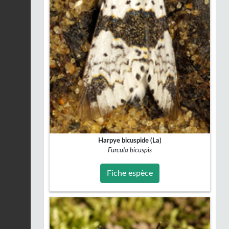
Harpye bicuspide (La)
Furcula bicuspis
Fiche espèce