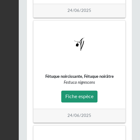
Merle noir |
Turdus
merula
24/06/2025
Fiche espèce
12/02/2026
Faisan de Colchide |
Phasianus colchicus
Fiche espèce
11/02/2026
Pigeon biset |
Columba
livia
Fiche espèce
21/01/2026
Fétuque noircissante, Fétuque noirâtre
Festuca nigrescens
Corneille noire |
Corvus
corone
Fiche espèce
Fiche espèce
21/01/2026
24/06/2025
Corneille noire |
Corvus
corone
Fiche espèce
21/01/2026