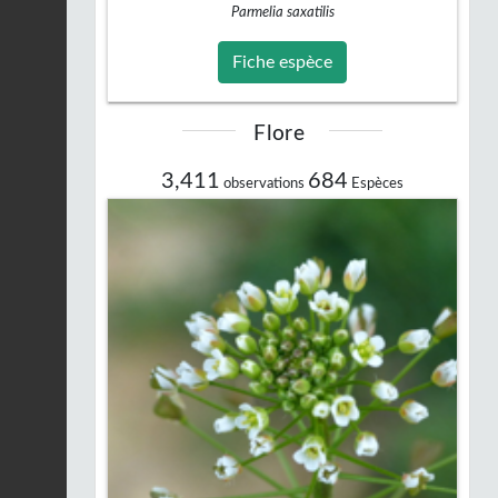
Parmelia saxatilis
Fiche espèce
Flore
3,411
684
observations
Espèces