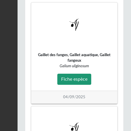
Buse variable |
Buteo
buteo
Fiche espèce
08/03/2026
Merle noir |
Turdus
merula
Fiche espèce
07/03/2026
Gaillet des fanges, Gaillet aquatique, Gaillet
Effraie des clochers |
Tyto alba
fangeux
Fiche espèce
07/03/2026
Galium uliginosum
Fiche espèce
Merle noir |
Turdus
merula
Fiche espèce
03/03/2026
04/09/2025
Buse variable |
Buteo
buteo
Fiche espèce
28/02/2026