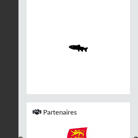
Effraie des clochers |
Tyto alba
Fiche espèce
04/10/2025
Renard roux |
Vulpes
vulpes
Fiche espèce
05/09/2025
Ache nodiflore |
Helosciadium nodiflorum
Fiche espèce
04/09/2025
Gaillet des fanges |
Galium uliginosum
Fiche espèce
04/09/2025
Partenaires
Isolépide sétacée |
Isolepis setacea
Fiche espèce
21/08/2025