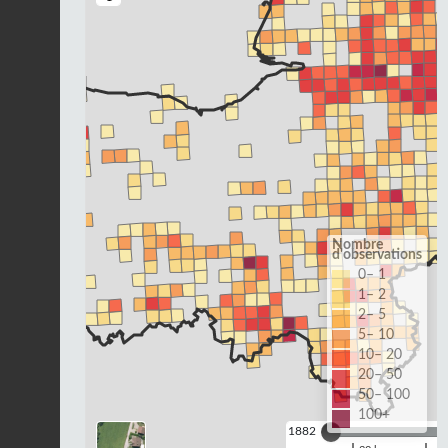
Nombre
d'observations
0– 1
1– 2
2– 5
5– 10
10– 20
20– 50
50– 100
100+
1882