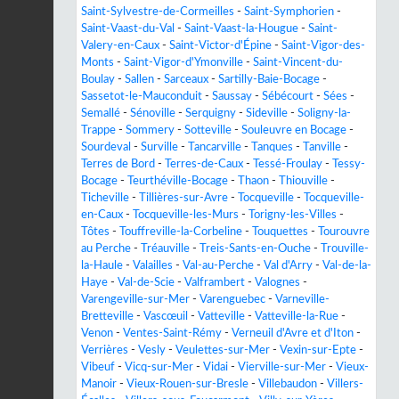
Saint-Sylvestre-de-Cormeilles
-
Saint-Symphorien
-
Saint-Vaast-du-Val
-
Saint-Vaast-la-Hougue
-
Saint-
Valery-en-Caux
-
Saint-Victor-d'Épine
-
Saint-Vigor-des-
Monts
-
Saint-Vigor-d'Ymonville
-
Saint-Vincent-du-
Boulay
-
Sallen
-
Sarceaux
-
Sartilly-Baie-Bocage
-
Sassetot-le-Mauconduit
-
Saussay
-
Sébécourt
-
Sées
-
Semallé
-
Sénoville
-
Serquigny
-
Sideville
-
Soligny-la-
Trappe
-
Sommery
-
Sotteville
-
Souleuvre en Bocage
-
Sourdeval
-
Surville
-
Tancarville
-
Tanques
-
Tanville
-
Terres de Bord
-
Terres-de-Caux
-
Tessé-Froulay
-
Tessy-
Bocage
-
Teurthéville-Bocage
-
Thaon
-
Thiouville
-
Ticheville
-
Tillières-sur-Avre
-
Tocqueville
-
Tocqueville-
en-Caux
-
Tocqueville-les-Murs
-
Torigny-les-Villes
-
Tôtes
-
Touffreville-la-Corbeline
-
Touquettes
-
Tourouvre
au Perche
-
Tréauville
-
Treis-Sants-en-Ouche
-
Trouville-
la-Haule
-
Valailles
-
Val-au-Perche
-
Val d'Arry
-
Val-de-la-
Haye
-
Val-de-Scie
-
Valframbert
-
Valognes
-
Varengeville-sur-Mer
-
Varenguebec
-
Varneville-
Bretteville
-
Vascœuil
-
Vatteville
-
Vatteville-la-Rue
-
Venon
-
Ventes-Saint-Rémy
-
Verneuil d'Avre et d'Iton
-
Verrières
-
Vesly
-
Veulettes-sur-Mer
-
Vexin-sur-Epte
-
Vibeuf
-
Vicq-sur-Mer
-
Vidai
-
Vierville-sur-Mer
-
Vieux-
Manoir
-
Vieux-Rouen-sur-Bresle
-
Villebaudon
-
Villers-