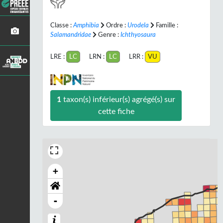
Classe :
Amphibia
Ordre :
Urodela
Famille :
Salamandridae
Genre :
Ichthyosaura
LRE :
LC
LRN :
LC
LRR :
VU
1
taxon(s) inférieur(s) agrégé(s) sur
cette fiche
+
-