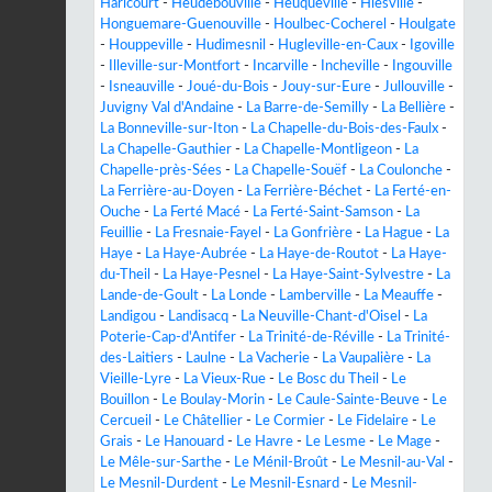
Haricourt
-
Heudebouville
-
Heuqueville
-
Hiesville
-
Honguemare-Guenouville
-
Houlbec-Cocherel
-
Houlgate
-
Houppeville
-
Hudimesnil
-
Hugleville-en-Caux
-
Igoville
-
Illeville-sur-Montfort
-
Incarville
-
Incheville
-
Ingouville
-
Isneauville
-
Joué-du-Bois
-
Jouy-sur-Eure
-
Jullouville
-
Juvigny Val d'Andaine
-
La Barre-de-Semilly
-
La Bellière
-
La Bonneville-sur-Iton
-
La Chapelle-du-Bois-des-Faulx
-
La Chapelle-Gauthier
-
La Chapelle-Montligeon
-
La
Chapelle-près-Sées
-
La Chapelle-Souëf
-
La Coulonche
-
La Ferrière-au-Doyen
-
La Ferrière-Béchet
-
La Ferté-en-
Ouche
-
La Ferté Macé
-
La Ferté-Saint-Samson
-
La
Feuillie
-
La Fresnaie-Fayel
-
La Gonfrière
-
La Hague
-
La
Haye
-
La Haye-Aubrée
-
La Haye-de-Routot
-
La Haye-
du-Theil
-
La Haye-Pesnel
-
La Haye-Saint-Sylvestre
-
La
Lande-de-Goult
-
La Londe
-
Lamberville
-
La Meauffe
-
Landigou
-
Landisacq
-
La Neuville-Chant-d'Oisel
-
La
Poterie-Cap-d'Antifer
-
La Trinité-de-Réville
-
La Trinité-
des-Laitiers
-
Laulne
-
La Vacherie
-
La Vaupalière
-
La
Vieille-Lyre
-
La Vieux-Rue
-
Le Bosc du Theil
-
Le
Bouillon
-
Le Boulay-Morin
-
Le Caule-Sainte-Beuve
-
Le
Cercueil
-
Le Châtellier
-
Le Cormier
-
Le Fidelaire
-
Le
Grais
-
Le Hanouard
-
Le Havre
-
Le Lesme
-
Le Mage
-
Le Mêle-sur-Sarthe
-
Le Ménil-Broût
-
Le Mesnil-au-Val
-
Le Mesnil-Durdent
-
Le Mesnil-Esnard
-
Le Mesnil-