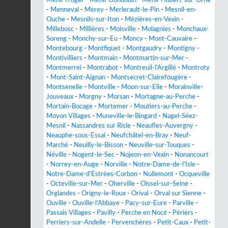
-
Menneval
-
Merey
-
Merlerault-le-Pin
-
Mesnil-en-
Ouche
-
Mesnils-sur-Iton
-
Mézières-en-Vexin
-
Millebosc
-
Millières
-
Moisville
-
Molagnies
-
Monchaux-
Soreng
-
Monchy-sur-Eu
-
Moncy
-
Mont-Cauvaire
-
Montebourg
-
Montfiquet
-
Montgaudry
-
Montigny
-
Montivilliers
-
Montmain
-
Montmartin-sur-Mer
-
Montmerrei
-
Montrabot
-
Montreuil-l'Argillé
-
Montroty
-
Mont-Saint-Aignan
-
Montsecret-Clairefougère
-
Montsenelle
-
Montville
-
Moon-sur-Elle
-
Morainville-
Jouveaux
-
Morgny
-
Morsan
-
Mortagne-au-Perche
-
Mortain-Bocage
-
Mortemer
-
Moutiers-au-Perche
-
Moyon Villages
-
Muneville-le-Bingard
-
Nagel-Séez-
Mesnil
-
Nassandres sur Risle
-
Neaufles-Auvergny
-
Neauphe-sous-Essai
-
Neufchâtel-en-Bray
-
Neuf-
Marché
-
Neuilly-le-Bisson
-
Neuville-sur-Touques
-
Néville
-
Nogent-le-Sec
-
Nojeon-en-Vexin
-
Nonancourt
-
Norrey-en-Auge
-
Norville
-
Notre-Dame-de-l'Isle
-
Notre-Dame-d'Estrées-Corbon
-
Nullemont
-
Ocqueville
-
Octeville-sur-Mer
-
Oherville
-
Oissel-sur-Seine
-
Orglandes
-
Origny-le-Roux
-
Orival
-
Orval sur Sienne
-
Ouville
-
Ouville-l'Abbaye
-
Pacy-sur-Eure
-
Parville
-
Passais Villages
-
Pavilly
-
Perche en Nocé
-
Périers
-
Perriers-sur-Andelle
-
Pervenchères
-
Petit-Caux
-
Petit-