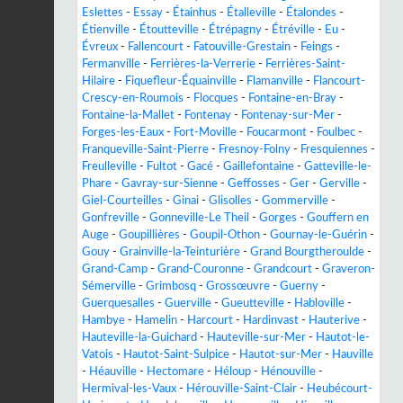
Eslettes
-
Essay
-
Étainhus
-
Étalleville
-
Étalondes
-
Étienville
-
Étoutteville
-
Étrépagny
-
Étréville
-
Eu
-
Évreux
-
Fallencourt
-
Fatouville-Grestain
-
Feings
-
Fermanville
-
Ferrières-la-Verrerie
-
Ferrières-Saint-
Hilaire
-
Fiquefleur-Équainville
-
Flamanville
-
Flancourt-
Crescy-en-Roumois
-
Flocques
-
Fontaine-en-Bray
-
Fontaine-la-Mallet
-
Fontenay
-
Fontenay-sur-Mer
-
Forges-les-Eaux
-
Fort-Moville
-
Foucarmont
-
Foulbec
-
Franqueville-Saint-Pierre
-
Fresnoy-Folny
-
Fresquiennes
-
Freulleville
-
Fultot
-
Gacé
-
Gaillefontaine
-
Gatteville-le-
Phare
-
Gavray-sur-Sienne
-
Geffosses
-
Ger
-
Gerville
-
Giel-Courteilles
-
Ginai
-
Glisolles
-
Gommerville
-
Gonfreville
-
Gonneville-Le Theil
-
Gorges
-
Gouffern en
Auge
-
Goupillières
-
Goupil-Othon
-
Gournay-le-Guérin
-
Gouy
-
Grainville-la-Teinturière
-
Grand Bourgtheroulde
-
Grand-Camp
-
Grand-Couronne
-
Grandcourt
-
Graveron-
Sémerville
-
Grimbosq
-
Grossœuvre
-
Guerny
-
Guerquesalles
-
Guerville
-
Gueutteville
-
Habloville
-
Hambye
-
Hamelin
-
Harcourt
-
Hardinvast
-
Hauterive
-
Hauteville-la-Guichard
-
Hauteville-sur-Mer
-
Hautot-le-
Vatois
-
Hautot-Saint-Sulpice
-
Hautot-sur-Mer
-
Hauville
-
Héauville
-
Hectomare
-
Héloup
-
Hénouville
-
Hermival-les-Vaux
-
Hérouville-Saint-Clair
-
Heubécourt-