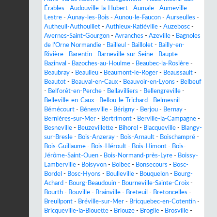
Érables
-
Audouville-la-Hubert
-
Aumale
-
Aumeville-
Lestre
-
Aunay-les-Bois
-
Aunou-le-Faucon
-
Aurseulles
-
Autheuil-Authouillet
-
Authieux-Ratiéville
-
Auzebosc
-
Avernes-Saint-Gourgon
-
Avranches
-
Azeville
-
Bagnoles
de l'Orne Normandie
-
Bailleul
-
Baillolet
-
Bailly-en-
Rivière
-
Barentin
-
Barneville-sur-Seine
-
Baupte
-
Bazinval
-
Bazoches-au-Houlme
-
Beaubec-la-Rosière
-
Beaubray
-
Beaulieu
-
Beaumont-le-Roger
-
Beaussault
-
Beautot
-
Beauval-en-Caux
-
Beauvoir-en-Lyons
-
Belbeuf
-
Belforêt-en-Perche
-
Bellavilliers
-
Bellengreville
-
Belleville-en-Caux
-
Bellou-le-Trichard
-
Belmesnil
-
Bémécourt
-
Bénesville
-
Bérigny
-
Berjou
-
Bernay
-
Bernières-sur-Mer
-
Bertrimont
-
Berville-la-Campagne
-
Besneville
-
Beuzevillette
-
Bihorel
-
Blacqueville
-
Blangy-
sur-Bresle
-
Bois-Anzeray
-
Bois-Arnault
-
Boischampré
-
Bois-Guillaume
-
Bois-Héroult
-
Bois-Himont
-
Bois-
Jérôme-Saint-Ouen
-
Bois-Normand-près-Lyre
-
Boissy-
Lamberville
-
Boisyvon
-
Bolbec
-
Bonsecours
-
Bosc-
Bordel
-
Bosc-Hyons
-
Boulleville
-
Bouquelon
-
Bourg-
Achard
-
Bourg-Beaudouin
-
Bourneville-Sainte-Croix
-
Bourth
-
Bouville
-
Brainville
-
Breteuil
-
Bretoncelles
-
Breuilpont
-
Bréville-sur-Mer
-
Bricquebec-en-Cotentin
-
Bricqueville-la-Blouette
-
Briouze
-
Broglie
-
Brosville
-