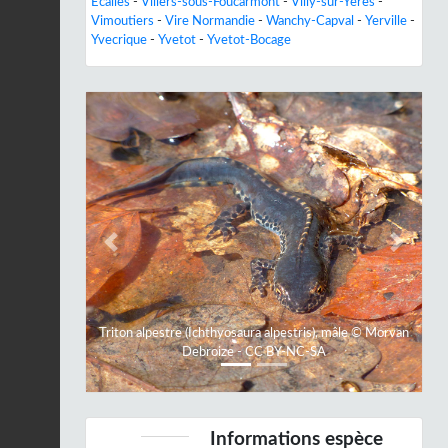
Écalles
-
Villers-sous-Foucarmont
-
Villy-sur-Yères
-
Vimoutiers
-
Vire Normandie
-
Wanchy-Capval
-
Yerville
-
Yvecrique
-
Yvetot
-
Yvetot-Bocage
Previous
Next
Triton alpestre (Ichthyosaura alpestris), mâle © Morvan
Debroize - CC BY-NC-SA
Informations espèce