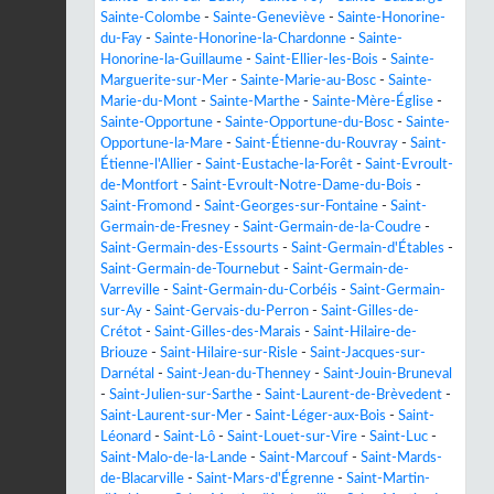
Sainte-Colombe
-
Sainte-Geneviève
-
Sainte-Honorine-
du-Fay
-
Sainte-Honorine-la-Chardonne
-
Sainte-
Honorine-la-Guillaume
-
Saint-Ellier-les-Bois
-
Sainte-
Marguerite-sur-Mer
-
Sainte-Marie-au-Bosc
-
Sainte-
Marie-du-Mont
-
Sainte-Marthe
-
Sainte-Mère-Église
-
Sainte-Opportune
-
Sainte-Opportune-du-Bosc
-
Sainte-
Opportune-la-Mare
-
Saint-Étienne-du-Rouvray
-
Saint-
Étienne-l'Allier
-
Saint-Eustache-la-Forêt
-
Saint-Evroult-
de-Montfort
-
Saint-Evroult-Notre-Dame-du-Bois
-
Saint-Fromond
-
Saint-Georges-sur-Fontaine
-
Saint-
Germain-de-Fresney
-
Saint-Germain-de-la-Coudre
-
Saint-Germain-des-Essourts
-
Saint-Germain-d'Étables
-
Saint-Germain-de-Tournebut
-
Saint-Germain-de-
Varreville
-
Saint-Germain-du-Corbéis
-
Saint-Germain-
sur-Ay
-
Saint-Gervais-du-Perron
-
Saint-Gilles-de-
Crétot
-
Saint-Gilles-des-Marais
-
Saint-Hilaire-de-
Briouze
-
Saint-Hilaire-sur-Risle
-
Saint-Jacques-sur-
Darnétal
-
Saint-Jean-du-Thenney
-
Saint-Jouin-Bruneval
-
Saint-Julien-sur-Sarthe
-
Saint-Laurent-de-Brèvedent
-
Saint-Laurent-sur-Mer
-
Saint-Léger-aux-Bois
-
Saint-
Léonard
-
Saint-Lô
-
Saint-Louet-sur-Vire
-
Saint-Luc
-
Saint-Malo-de-la-Lande
-
Saint-Marcouf
-
Saint-Mards-
de-Blacarville
-
Saint-Mars-d'Égrenne
-
Saint-Martin-