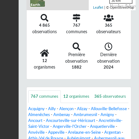
30 km
Nombre d'observa
Leaflet
| © OpenStreetMap
4 865
767
365
observations
communes
observateurs
Première
Dernière
12
observation
observation
organismes
1882
2024
767
communes
12
organismes
365
observateurs
Acquigny
-
Ailly
-
Alençon
-
Alizay
-
Allouville-Bellefosse
-
Almenêches
-
Ambenay
-
Ambrumesnil
-
Amigny
-
Ancourt
-
Ancourteville-sur-Héricourt
-
Ancretiéville-
Saint-Victor
-
Angerville-l'Orcher
-
Anquetierville
-
Anvéville
-
Appeville
-
Arelaune-en-Seine
-
Argentan
-
Athis-Val de Rouvre
-
Aubéguimont
-
Aubermesnil-aux-