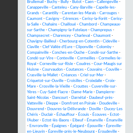
Brullemail
-
Buchy
-
Bully
-
Butot
-
Caen
-
Callengeville
-
Canappeville
-
Canteleu
-
Cany-Barville
-
Capelle-les-
Grands
-
Carantilly
-
Carentan-les-Marais
-
Carrouges
-
Caumont
-
Cavigny
-
Cérences
-
Cerisy-la-Forêt
-
Cerisy-
la-Salle
-
Chahains
-
Chailloué
-
Chambord
-
Champeaux-
sur-Sarthe
-
Champigny-la-Futelaye
-
Champrepus
-
Champsecret
-
Charencey
-
Charleval
-
Chaumont
-
Chavigny-Bailleul
-
Cherbourg-en-Cotentin
-
Cideville
-
Claville
-
Clef Vallée d'Eure
-
Cliponville
-
Colomby
-
Compainville
-
Conches-en-Ouche
-
Condé-sur-Sarthe
-
Condé-sur-Vire
-
Conteville
-
Cormeilles
-
Cormelles-le-
Royal
-
Corneville-sur-Risle
-
Coudres
-
Cour-Maugis sur
Huisne
-
Courvaudon
-
Coutances
-
Couvains
-
Couville
-
Crasville-la-Mallet
-
Créances
-
Criel-sur-Mer
-
Criquetot-sur-Ouville
-
Croisilles
-
Croixdalle
-
Croix-
Mare
-
Crosville-la-Vieille
-
Crouttes
-
Cuverville-sur-
Yères
-
Cuy-Saint-Fiacre
-
Dame-Marie
-
Dampierre-
Saint-Nicolas
-
Dancourt
-
Darnétal
-
Daubeuf-près-
Vatteville
-
Dieppe
-
Domfront en Poiraie
-
Doudeville
-
Douvrend
-
Douvres-la-Délivrande
-
Doville
-
Ducey-Les
Chéris
-
Duclair
-
Échauffour
-
Écouis
-
Écouves
-
Ectot-
l'Auber
-
Ectot-lès-Baons
-
Elbeuf
-
Émanville
-
Émanville
-
Envronville
-
Épaignes
-
Épégard
-
Épouville
-
Épreville-
en-Lieuvin
-
Épreville-près-le-Neubourg
-
Éroudeville
-