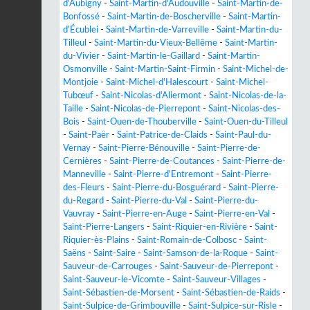
d'Aubigny
-
Saint-Martin-d'Audouville
-
Saint-Martin-de-
Bonfossé
-
Saint-Martin-de-Boscherville
-
Saint-Martin-
d'Écublei
-
Saint-Martin-de-Varreville
-
Saint-Martin-du-
Tilleul
-
Saint-Martin-du-Vieux-Bellême
-
Saint-Martin-
du-Vivier
-
Saint-Martin-le-Gaillard
-
Saint-Martin-
Osmonville
-
Saint-Martin-Saint-Firmin
-
Saint-Michel-de-
Montjoie
-
Saint-Michel-d'Halescourt
-
Saint-Michel-
Tubœuf
-
Saint-Nicolas-d'Aliermont
-
Saint-Nicolas-de-la-
Taille
-
Saint-Nicolas-de-Pierrepont
-
Saint-Nicolas-des-
Bois
-
Saint-Ouen-de-Thouberville
-
Saint-Ouen-du-Tilleul
-
Saint-Paër
-
Saint-Patrice-de-Claids
-
Saint-Paul-du-
Vernay
-
Saint-Pierre-Bénouville
-
Saint-Pierre-de-
Cernières
-
Saint-Pierre-de-Coutances
-
Saint-Pierre-de-
Manneville
-
Saint-Pierre-d'Entremont
-
Saint-Pierre-
des-Fleurs
-
Saint-Pierre-du-Bosguérard
-
Saint-Pierre-
du-Regard
-
Saint-Pierre-du-Val
-
Saint-Pierre-du-
Vauvray
-
Saint-Pierre-en-Auge
-
Saint-Pierre-en-Val
-
Saint-Pierre-Langers
-
Saint-Riquier-en-Rivière
-
Saint-
Riquier-ès-Plains
-
Saint-Romain-de-Colbosc
-
Saint-
Saëns
-
Saint-Saire
-
Saint-Samson-de-la-Roque
-
Saint-
Sauveur-de-Carrouges
-
Saint-Sauveur-de-Pierrepont
-
Saint-Sauveur-le-Vicomte
-
Saint-Sauveur-Villages
-
Saint-Sébastien-de-Morsent
-
Saint-Sébastien-de-Raids
-
Saint-Sulpice-de-Grimbouville
-
Saint-Sulpice-sur-Risle
-