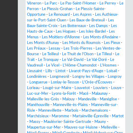
Véneron
-
Le Parc
-
Le Pas-Saint-l'Homer
-
Le Perrey
-
Le
Perron
-
Le Plessis-Grohan
-
Le Plessis-Sainte-
Opportune
-
Le Renouard
-
Les Aspres
-
Les Authieux-
sur-le-Port-Saint-Ouen
-
Les Baux-de-Breteuil
-
Les
Baux-Sainte-Croix
-
Les Bottereaux
-
Les Damps
-
Les
Hauts-de-Caux
-
Les Hogues
-
Les Isles-Bardel
-
Les
Menus
-
Les Moitiers-d'Allonne
-
Les Monts d'Andaine
-
Les Monts d'Aunay
-
Les Monts du Roumois
-
Les Pieux
-
Les Préaux
-
Lessay
-
Les Trois-Pierres
-
Les Ventes-de-
Bourse
-
Le Teilleul
-
Le Thuit de l'Oison
-
Le Tilleul
-
Le
Trait
-
Le Tronquay
-
Le Val-David
-
Le Val-Doré
-
Le
Vaudreuil
-
Le Vicel
-
L'Hôme-Chamondot
-
L'Hosmes
-
Lieusaint
-
Lilly
-
Lintot
-
Livarot-Pays-d'Auge
-
Loisail
-
Londinières
-
Longmesnil
-
Longny les Villages
-
Longroy
-
Longuerue
-
Lonlay-le-Tesson
-
L'Orée-d'Écouves
-
Lorleau
-
Lougé-sur-Maire
-
Louvetot
-
Louviers
-
Louye
-
Luc-sur-Mer
-
Lyons-la-Forêt
-
Macé
-
Malaunay
-
Malleville-les-Grès
-
Malouy
-
Mandeville
-
Manéglise
-
Manéhouville
-
Manneville-ès-Plains
-
Manneville-sur-
Risle
-
Mannevillette
-
Marbois
-
Marchemaisons
-
Marchésieux
-
Maromme
-
Martainville-Épreville
-
Martot
-
Massy
-
Maulévrier-Sainte-Gertrude
-
Mauny
-
Maupertus-sur-Mer
-
Mauves-sur-Huisne
-
Melleville
-
Ménil-Froger
-
Ménil-Gondouin
-
Ménil-Hubert-sur-Orne