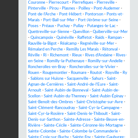
Couronne
-
Pierrecourt
-
Pierrefiques
-
Pierreville
-
Pinterville
-
Pirou
-
Plasnes
-
Poilley
-
Pont-Audemer
-
Pont-de-l'Arche
-
Pont-Hébert
-
Pontorson
-
Ponts-et-
Marais
-
Port-Bail-sur-Mer
-
Port-Jérôme-sur-Seine
-
Poses
-
Préaux
-
Puchay
-
Pullay
-
Putanges-le-Lac
-
Quettreville-sur-Sienne
-
Quevillon
-
Quiberville-sur-Mer
-
Quincampoix
-
Quinéville
-
Raffetot
-
Raids
-
Rampan
-
Rauville-la-Bigot
-
Réalcamp
-
Regnéville-sur-Mer
-
Rémalard en Perche
-
Remilly Les Marais
-
Rétonval
-
Réville
-
Ri
-
Richemont
-
Rieux
-
Rives d'Andaine
-
Rives-
en-Seine
-
Romilly-la-Puthenaye
-
Romilly-sur-Andelle
-
Roncherolles-en-Bray
-
Roncherolles-sur-le-Vivier
-
Rouen
-
Rougemontier
-
Roumare
-
Routot
-
Royville
-
Ry
-
Sablons sur Huisne
-
Sacquenville
-
Sahurs
-
Saint-
Agnan-de-Cernières
-
Saint-André-de-l'Eure
-
Saint-
Arnoult
-
Saint-Aubin-de-Bonneval
-
Saint-Aubin-de-
Scellon
-
Saint-Aubin-du-Thenney
-
Saint-Aubin-Épinay
-
Saint-Benoît-des-Ombres
-
Saint-Christophe-sur-Avre
-
Saint-Clément-Rancoudray
-
Saint-Cyr-la-Campagne
-
Saint-Cyr-la-Rosière
-
Saint-Denis-le-Thiboult
-
Saint-
Denis-sur-Sarthon
-
Sainte-Adresse
-
Sainte-Beuve-en-
Rivière
-
Sainte-Cécile
-
Sainte-Céronne-lès-Mortagne
-
Sainte-Colombe
-
Sainte-Colombe-la-Commanderie
-
Sainte-Croix-sur-Buchy
-
Sainte-Foy
-
Sainte-Gauburge-