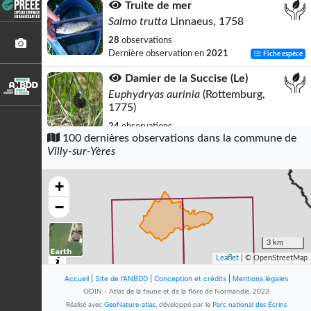
Truite de mer
Salmo trutta
Linnaeus, 1758
28
observations
Dernière observation en
2021
Fiche espèce
Damier de la Succise (Le)
Euphydryas aurinia
(Rottemburg,
1775)
24
observations
100 dernières observations dans la commune de
Dernière observation en
2023
Fiche espèce
Villy-sur-Yères
Céphale (Le)
Coenonympha arcania
(Linnaeus, 1761)
+
18
observations
−
Dernière observation en
2023
Fiche espèce
Myrtil (Le)
3 km
Maniola jurtina
(Linnaeus, 1758)
Leaflet
| © OpenStreetMap
18
observations
Accueil
|
Site de l'ANBDD
|
Conception et crédits
|
Mentions légales
Dernière observation en
2023
Fiche espèce
ODIN - Atlas de la faune et de la flore de Normandie, 2023
Réalisé avec
GeoNature-atlas
, développé par le
Parc national des Écrins
Piéride du Chou (La)