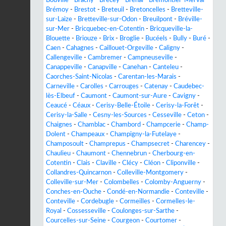
Brémoy
-
Brestot
-
Breteuil
-
Bretoncelles
-
Bretteville-
sur-Laize
-
Bretteville-sur-Odon
-
Breuilpont
-
Bréville-
sur-Mer
-
Bricquebec-en-Cotentin
-
Bricqueville-la-
Blouette
-
Briouze
-
Brix
-
Broglie
-
Bucéels
-
Bully
-
Buré
-
Caen
-
Cahagnes
-
Caillouet-Orgeville
-
Caligny
-
Callengeville
-
Cambremer
-
Campneuseville
-
Canappeville
-
Canapville
-
Canehan
-
Canteleu
-
Caorches-Saint-Nicolas
-
Carentan-les-Marais
-
Carneville
-
Carolles
-
Carrouges
-
Catenay
-
Caudebec-
lès-Elbeuf
-
Caumont
-
Caumont-sur-Aure
-
Cavigny
-
Ceaucé
-
Céaux
-
Cerisy-Belle-Étoile
-
Cerisy-la-Forêt
-
Cerisy-la-Salle
-
Cesny-les-Sources
-
Cesseville
-
Ceton
-
Chaignes
-
Chamblac
-
Chambord
-
Champcerie
-
Champ-
Dolent
-
Champeaux
-
Champigny-la-Futelaye
-
Champosoult
-
Champrepus
-
Champsecret
-
Charencey
-
Chaulieu
-
Chaumont
-
Chennebrun
-
Cherbourg-en-
Cotentin
-
Clais
-
Claville
-
Clécy
-
Cléon
-
Cliponville
-
Collandres-Quincarnon
-
Colleville-Montgomery
-
Colleville-sur-Mer
-
Colombelles
-
Colomby-Anguerny
-
Conches-en-Ouche
-
Condé-en-Normandie
-
Conteville
-
Conteville
-
Cordebugle
-
Cormeilles
-
Cormelles-le-
Royal
-
Cossesseville
-
Coulonges-sur-Sarthe
-
Courcelles-sur-Seine
-
Courgeon
-
Courtomer
-