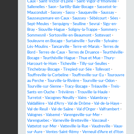
Caux
-
Saint-Victor-d'Épine
-
Saint-Vigor-d'Ymonville
-
Sallenelles
-
Saon
-
Sartilly-Baie-Bocage
-
Sassetot-le-
Mauconduit
-
Sassey
-
Sassy
-
Sauqueville
-
Saussay
-
Sausseuzemare-en-Caux
-
Saussey
-
Sébécourt
-
Sées
-
Sept-Meules
-
Serquigny
-
Seulline
-
Sevrai
-
Sigy-en-
Bray
-
Siouville-Hague
-
Soligny-la-Trappe
-
Sommery
-
Sommesnil
-
Sortosville-en-Beaumont
-
Sottevast
-
Souleuvre en Bocage
-
Surtainville
-
Surville
-
Sylvains-
Lès-Moulins
-
Tancarville
-
Terre-et-Marais
-
Terres de
Bord
-
Terres-de-Caux
-
Terres de Druance
-
Teurthéville-
Bocage
-
Teurthéville-Hague
-
Thue et Mue
-
Thury-
Harcourt-le-Hom
-
Ticheville
-
Tilly-sur-Seulles
-
Tinchebray-Bocage
-
Tirepied-sur-Sée
-
Tollevast
-
Touffreville-la-Corbeline
-
Touffreville-sur-Eu
-
Tourouvre
au Perche
-
Tourville-la-Rivière
-
Tourville-sur-Odon
-
Tourville-sur-Sienne
-
Tracy-Bocage
-
Tréauville
-
Treis-
Sants-en-Ouche
-
Trévières
-
Trouville-la-Haule
-
Turretot
-
Vacognes-Neuilly
-
Vains
-
Valambray
-
Valdallière
-
Val d'Arry
-
Val de Drôme
-
Val-de-la-Haye
-
Val-de-Reuil
-
Val-de-Saâne
-
Val d'Orger
-
Valframbert
-
Valognes
-
Valsemé
-
Varengeville-sur-Mer
-
Varenguebec
-
Varneville-Bretteville
-
Vascœuil
-
Vattetot-sur-Mer
-
Vatteville-la-Rue
-
Vaudreville
-
Vaux-
sur-Aure
-
Ventes-Saint-Rémy
-
Verneuil d'Avre et d'Iton