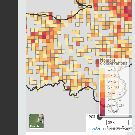
Nombre
d'observations
0– 1
1– 2
2– 5
5– 10
10– 20
20– 50
50– 100
100+
1905
30 km
Nombre d'observa
Leaflet
| © OpenStreetMap