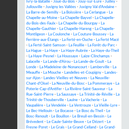
Ivry-la-Bataille
-
Joué-du-Bois
-
Jouy-sur-Eure
-
Juilley
-
Jullouville
-
Juvigny les Vallées
-
Juvigny Val d'Andaine
-
La Barre-de-Semilly
-
La Boissière
-
La Cerlangue
-
La
Chapelle-au-Moine
-
La Chapelle-Bayvel
-
La Chapelle-
du-Bois-des-Faulx
-
La Chapelle-du-Bourgay
-
La
Chapelle-Gauthier
-
La Chapelle-Hareng
-
La Chapelle-
Montligeon
-
La Coulonche
-
La Couture-Boussey
-
La
Ferrière-aux-Étangs
-
La Ferté-en-Ouche
-
La Ferté Macé
-
La Ferté-Saint-Samson
-
La Feuillie
-
La Forêt-du-Parc
-
La Hague
-
La Haye
-
La Haye-Aubrée
-
La Haye-du-Theil
-
La Haye-Pesnel
-
La Houssaye
-
Laize-Clinchamps
-
Lalacelle
-
La Lande-d'Airou
-
La Lande-de-Goult
-
La
Londe
-
La Madeleine-de-Nonancourt
-
Lamberville
-
La
Meauffe
-
La Mouche
-
Landelles-et-Coupigny
-
Landes-
sur-Ajon
-
Landes-Vieilles-et-Neuves
-
La Neuville-
Chant-d'Oisel
-
La Neuville-du-Bosc
-
La Pommeraye
-
La
Poterie-Cap-d'Antifer
-
La Rivière-Saint-Sauveur
-
La
Rue-Saint-Pierre
-
La Saussaye
-
La Trinité-de-Réville
-
La
Trinité-de-Thouberville
-
Laulne
-
La Vacherie
-
La
Vaupalière
-
La Vendelée
-
La Ventrouze
-
La Vieille-Lyre
-
Le Bec-Hellouin
-
Le Bocasse
-
Le Bosc du Theil
-
Le
Bosc-Renoult
-
Le Bouillon
-
Le Breuil-en-Bessin
-
Le
Brévedent
-
Le Caule-Sainte-Beuve
-
Le Dézert
-
Le
Fresne-Poret
-
Le Grais
-
Le Grand-Celland
-
Le Grand-