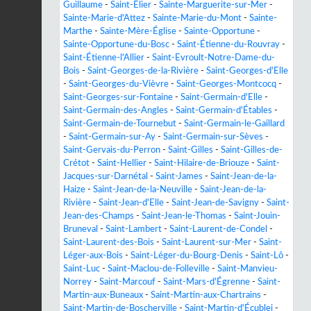
Guillaume
-
Saint-Élier
-
Sainte-Marguerite-sur-Mer
-
Sainte-Marie-d'Attez
-
Sainte-Marie-du-Mont
-
Sainte-
Marthe
-
Sainte-Mère-Église
-
Sainte-Opportune
-
Sainte-Opportune-du-Bosc
-
Saint-Étienne-du-Rouvray
-
Saint-Étienne-l'Allier
-
Saint-Evroult-Notre-Dame-du-
Bois
-
Saint-Georges-de-la-Rivière
-
Saint-Georges-d'Elle
-
Saint-Georges-du-Vièvre
-
Saint-Georges-Montcocq
-
Saint-Georges-sur-Fontaine
-
Saint-Germain-d'Elle
-
Saint-Germain-des-Angles
-
Saint-Germain-d'Étables
-
Saint-Germain-de-Tournebut
-
Saint-Germain-le-Gaillard
-
Saint-Germain-sur-Ay
-
Saint-Germain-sur-Sèves
-
Saint-Gervais-du-Perron
-
Saint-Gilles
-
Saint-Gilles-de-
Crétot
-
Saint-Hellier
-
Saint-Hilaire-de-Briouze
-
Saint-
Jacques-sur-Darnétal
-
Saint-James
-
Saint-Jean-de-la-
Haize
-
Saint-Jean-de-la-Neuville
-
Saint-Jean-de-la-
Rivière
-
Saint-Jean-d'Elle
-
Saint-Jean-de-Savigny
-
Saint-
Jean-des-Champs
-
Saint-Jean-le-Thomas
-
Saint-Jouin-
Bruneval
-
Saint-Lambert
-
Saint-Laurent-de-Condel
-
Saint-Laurent-des-Bois
-
Saint-Laurent-sur-Mer
-
Saint-
Léger-aux-Bois
-
Saint-Léger-du-Bourg-Denis
-
Saint-Lô
-
Saint-Luc
-
Saint-Maclou-de-Folleville
-
Saint-Manvieu-
Norrey
-
Saint-Marcouf
-
Saint-Mars-d'Égrenne
-
Saint-
Martin-aux-Buneaux
-
Saint-Martin-aux-Chartrains
-
Saint-Martin-de-Boscherville
-
Saint-Martin-d'Écublei
-