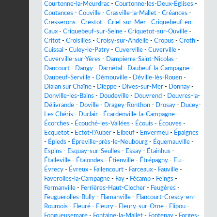
Courtonne-la-Meurdrac
-
Courtonne-les-Deux-Églises
-
Coutances
-
Couville
-
Crasville-la-Mallet
-
Créances
-
Cresserons
-
Crestot
-
Criel-sur-Mer
-
Criquebeuf-en-
Caux
-
Criquebeuf-sur-Seine
-
Criquetot-sur-Ouville
-
Critot
-
Croisilles
-
Croisy-sur-Andelle
-
Cropus
-
Croth
-
Cuissai
-
Culey-le-Patry
-
Cuverville
-
Cuverville
-
Cuverville-sur-Yères
-
Dampierre-Saint-Nicolas
-
Dancourt
-
Dangy
-
Darnétal
-
Daubeuf-la-Campagne
-
Daubeuf-Serville
-
Démouville
-
Déville-lès-Rouen
-
Dialan sur Chaîne
-
Dieppe
-
Dives-sur-Mer
-
Donnay
-
Donville-les-Bains
-
Doudeville
-
Douvrend
-
Douvres-la-
Délivrande
-
Doville
-
Dragey-Ronthon
-
Drosay
-
Ducey-
Les Chéris
-
Duclair
-
Écardenville-la-Campagne
-
Écorches
-
Écouché-les-Vallées
-
Écouis
-
Écouves
-
Ecquetot
-
Ectot-l'Auber
-
Elbeuf
-
Envermeu
-
Épaignes
-
Épieds
-
Épreville-près-le-Neubourg
-
Équemauville
-
Espins
-
Esquay-sur-Seulles
-
Essay
-
Étainhus
-
Étalleville
-
Étalondes
-
Étienville
-
Étrépagny
-
Eu
-
Évrecy
-
Évreux
-
Fallencourt
-
Farceaux
-
Fauville
-
Faverolles-la-Campagne
-
Fay
-
Fécamp
-
Feings
-
Fermanville
-
Ferrières-Haut-Clocher
-
Feugères
-
Feuguerolles-Bully
-
Flamanville
-
Flancourt-Crescy-en-
Roumois
-
Fleuré
-
Fleury
-
Fleury-sur-Orne
-
Flipou
-
Fongueusemare
-
Fontaine-la-Mallet
-
Fontenay
-
Forges-