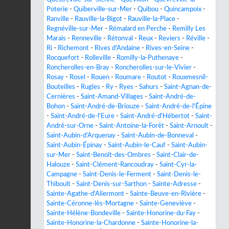
Poterie
-
Quiberville-sur-Mer
-
Quibou
-
Quincampoix
-
Ranville
-
Rauville-la-Bigot
-
Rauville-la-Place
-
Regnéville-sur-Mer
-
Rémalard en Perche
-
Remilly Les
Marais
-
Renneville
-
Rétonval
-
Reux
-
Reviers
-
Réville
-
Ri
-
Richemont
-
Rives d'Andaine
-
Rives-en-Seine
-
Rocquefort
-
Rolleville
-
Romilly-la-Puthenaye
-
Roncherolles-en-Bray
-
Roncherolles-sur-le-Vivier
-
Rosay
-
Rosel
-
Rouen
-
Roumare
-
Routot
-
Rouxmesnil-
Bouteilles
-
Rugles
-
Ry
-
Ryes
-
Sahurs
-
Saint-Agnan-de-
Cernières
-
Saint-Amand-Villages
-
Saint-André-de-
Bohon
-
Saint-André-de-Briouze
-
Saint-André-de-l'Épine
-
Saint-André-de-l'Eure
-
Saint-André-d'Hébertot
-
Saint-
André-sur-Orne
-
Saint-Antoine-la-Forêt
-
Saint-Arnoult
-
Saint-Aubin-d'Arquenay
-
Saint-Aubin-de-Bonneval
-
Saint-Aubin-Épinay
-
Saint-Aubin-le-Cauf
-
Saint-Aubin-
sur-Mer
-
Saint-Benoît-des-Ombres
-
Saint-Clair-de-
Halouze
-
Saint-Clément-Rancoudray
-
Saint-Cyr-la-
Campagne
-
Saint-Denis-le-Ferment
-
Saint-Denis-le-
Thiboult
-
Saint-Denis-sur-Sarthon
-
Sainte-Adresse
-
Sainte-Agathe-d'Aliermont
-
Sainte-Beuve-en-Rivière
-
Sainte-Céronne-lès-Mortagne
-
Sainte-Geneviève
-
Sainte-Hélène-Bondeville
-
Sainte-Honorine-du-Fay
-
Sainte-Honorine-la-Chardonne
-
Sainte-Honorine-la-