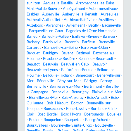
sur-Iton
-
Arques-la-Bataille
-
Arromanches-les-Bains
-
Athis-Val de Rouvre
-
Aubéguimont
-
Aubermesnil-aux-
Érables
-
Auberville
-
Auberville-la-Renault
-
Aurseulles
-
Autheuil-Authouillet
-
Authieux-Ratiéville
-
Auvilliers
-
Auzebosc
-
Avranches
-
Avremesnil
-
Bacilly
-
Bacqueville
-
Bacqueville-en-Caux
-
Bagnoles de l'Orne Normandie
-
Bailleul
-
Bailleul-la-Vallée
-
Bailly-en-Rivière
-
Banvou
-
Barbery
-
Bardouville
-
Barentin
-
Barfleur
-
Barneville-
Carteret
-
Barneville-sur-Seine
-
Baron-sur-Odon
-
Barquet
-
Baubigny
-
Bavent
-
Bazinval
-
Bazoches-au-
Houlme
-
Beaubec-la-Rosière
-
Beaulieu
-
Beaussault
-
Beautot
-
Beauvain
-
Beauval-en-Caux
-
Beauvoir
-
Beauvoir-en-Lyons
-
Belforêt-en-Perche
-
Bellou-en-
Houlme
-
Bellou-le-Trichard
-
Bémécourt
-
Benerville-sur-
Mer
-
Bénouville
-
Bény-sur-Mer
-
Bérigny
-
Bernay
-
Bernienville
-
Bernières-sur-Mer
-
Bertrimont
-
Berville-
la-Campagne
-
Besneville
-
Beuvrigny
-
Blainville-sur-Mer
-
Blonville-sur-Mer
-
Bois-Anzeray
-
Bois-Arnault
-
Bois-
Guillaume
-
Bois-Héroult
-
Boitron
-
Bonneville-sur-
Touques
-
Bonsecours
-
Bons-Tassilly
-
Bordeaux-Saint-
Clair
-
Bosc-Bordel
-
Bosc-Hyons
-
Bosroumois
-
Bouelles
-
Boulon
-
Bouquelon
-
Bouquetot
-
Bourg-Achard
-
Bourgvallées
-
Bourneville-Sainte-Croix
-
Boutteville
-
Bouville
-
Brachy
-
Brécey
-
Bréhal
-
Brémontier-Merval
-