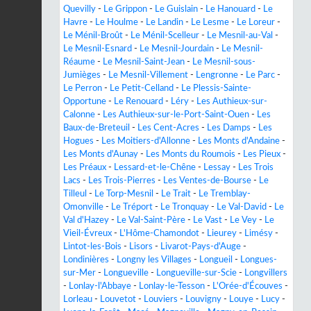
Quevilly
-
Le Grippon
-
Le Guislain
-
Le Hanouard
-
Le
Havre
-
Le Houlme
-
Le Landin
-
Le Lesme
-
Le Loreur
-
Le Ménil-Broût
-
Le Ménil-Scelleur
-
Le Mesnil-au-Val
-
Le Mesnil-Esnard
-
Le Mesnil-Jourdain
-
Le Mesnil-
Réaume
-
Le Mesnil-Saint-Jean
-
Le Mesnil-sous-
Jumièges
-
Le Mesnil-Villement
-
Lengronne
-
Le Parc
-
Le Perron
-
Le Petit-Celland
-
Le Plessis-Sainte-
Opportune
-
Le Renouard
-
Léry
-
Les Authieux-sur-
Calonne
-
Les Authieux-sur-le-Port-Saint-Ouen
-
Les
Baux-de-Breteuil
-
Les Cent-Acres
-
Les Damps
-
Les
Hogues
-
Les Moitiers-d'Allonne
-
Les Monts d'Andaine
-
Les Monts d'Aunay
-
Les Monts du Roumois
-
Les Pieux
-
Les Préaux
-
Lessard-et-le-Chêne
-
Lessay
-
Les Trois
Lacs
-
Les Trois-Pierres
-
Les Ventes-de-Bourse
-
Le
Tilleul
-
Le Torp-Mesnil
-
Le Trait
-
Le Tremblay-
Omonville
-
Le Tréport
-
Le Tronquay
-
Le Val-David
-
Le
Val d'Hazey
-
Le Val-Saint-Père
-
Le Vast
-
Le Vey
-
Le
Vieil-Évreux
-
L'Hôme-Chamondot
-
Lieurey
-
Limésy
-
Lintot-les-Bois
-
Lisors
-
Livarot-Pays-d'Auge
-
Londinières
-
Longny les Villages
-
Longueil
-
Longues-
sur-Mer
-
Longueville
-
Longueville-sur-Scie
-
Longvillers
-
Lonlay-l'Abbaye
-
Lonlay-le-Tesson
-
L'Orée-d'Écouves
-
Lorleau
-
Louvetot
-
Louviers
-
Louvigny
-
Louye
-
Lucy
-