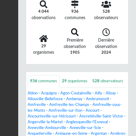
4 044
936
528
observations
communes
observateurs
Première
Dernière
29
observation
observation
organismes
1905
2024
936
communes
29
organismes
528
observateurs
Ablon
-
Acquigny
-
Agon-Coutainville
-
Ailly
-
Alizay
-
Allouville-Bellefosse
-
Ambenay
-
Ambrumesnil
-
Amfreville
-
Amfreville-les-Champs
-
Amfreville-sous-
les-Monts
-
Amfreville-sur-Iton
-
Ancourt
-
Ancourteville-sur-Héricourt
-
Ancretiéville-Saint-Victor
-
Angerville-la-Martel
-
Anglesqueville-l'Esneval
-
Anneville-Ambourville
-
Anneville-sur-Scie
-
Anquetierville
-
Arelaune-en-Seine
-
Argentan
-
Arnières-