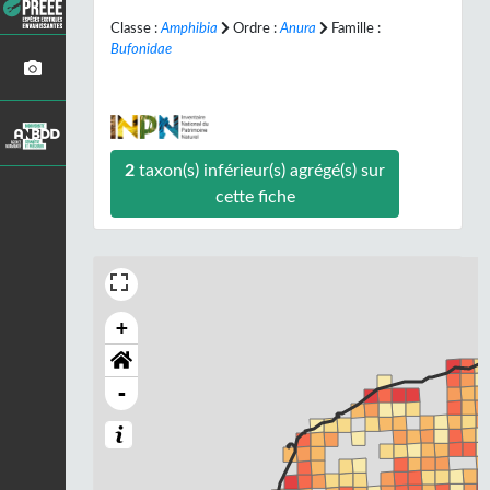
Classe :
Amphibia
Ordre :
Anura
Famille :
Bufonidae
2
taxon(s) inférieur(s) agrégé(s) sur
cette fiche
+
-