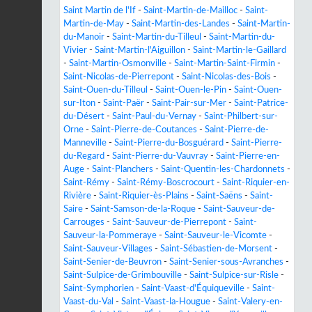
Saint Martin de l'If
-
Saint-Martin-de-Mailloc
-
Saint-
Martin-de-May
-
Saint-Martin-des-Landes
-
Saint-Martin-
du-Manoir
-
Saint-Martin-du-Tilleul
-
Saint-Martin-du-
Vivier
-
Saint-Martin-l'Aiguillon
-
Saint-Martin-le-Gaillard
-
Saint-Martin-Osmonville
-
Saint-Martin-Saint-Firmin
-
Saint-Nicolas-de-Pierrepont
-
Saint-Nicolas-des-Bois
-
Saint-Ouen-du-Tilleul
-
Saint-Ouen-le-Pin
-
Saint-Ouen-
sur-Iton
-
Saint-Paër
-
Saint-Pair-sur-Mer
-
Saint-Patrice-
du-Désert
-
Saint-Paul-du-Vernay
-
Saint-Philbert-sur-
Orne
-
Saint-Pierre-de-Coutances
-
Saint-Pierre-de-
Manneville
-
Saint-Pierre-du-Bosguérard
-
Saint-Pierre-
du-Regard
-
Saint-Pierre-du-Vauvray
-
Saint-Pierre-en-
Auge
-
Saint-Planchers
-
Saint-Quentin-les-Chardonnets
-
Saint-Rémy
-
Saint-Rémy-Boscrocourt
-
Saint-Riquier-en-
Rivière
-
Saint-Riquier-ès-Plains
-
Saint-Saëns
-
Saint-
Saire
-
Saint-Samson-de-la-Roque
-
Saint-Sauveur-de-
Carrouges
-
Saint-Sauveur-de-Pierrepont
-
Saint-
Sauveur-la-Pommeraye
-
Saint-Sauveur-le-Vicomte
-
Saint-Sauveur-Villages
-
Saint-Sébastien-de-Morsent
-
Saint-Senier-de-Beuvron
-
Saint-Senier-sous-Avranches
-
Saint-Sulpice-de-Grimbouville
-
Saint-Sulpice-sur-Risle
-
Saint-Symphorien
-
Saint-Vaast-d'Équiqueville
-
Saint-
Vaast-du-Val
-
Saint-Vaast-la-Hougue
-
Saint-Valery-en-