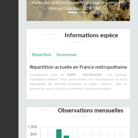
Ponte des oeufs en chapelets du Crapaud commun ©
Morvan Debroize - CC BY-NC-SA
Informations espèce
Répartition
Synonymes
Répartition actuelle en France métropolitaine
Cartographie issue de l'
INPN
-
Avertissement :
les données
visualisables reflètent l'état d'avancement des connaissances et/ou la
disponibilité des données existantes au niveau national : elles ne
peuvent en aucun cas être considérées comme exhaustives.
Observations mensuelles