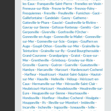
les-Eaux
-
Franqueville-Saint-Pierre
-
Frenelles-en-Vexin
-
Freneuse-sur-Risle
-
Fresne-le-Plan
-
Fresnoy-Folny
-
Fresquiennes
-
Fresville
-
Freulleville
-
Fumichon
-
Gacé
-
Gaillefontaine
-
Gandelain
-
Gasny
-
Gathemo
-
Gatteville-le-Phare
-
Gauciel
-
Gaudreville-la-Rivière
-
Gavray-sur-Sienne
-
Géfosse-Fontenay
-
Genêts
-
Ger
-
Gerponville
-
Giverville
-
Gonfreville-l'Orcher
-
Gonneville-en-Auge
-
Gonneville-la-Mallet
-
Gonneville-
sur-Mer
-
Gonneville-sur-Scie
-
Gorges
-
Gouffern en
Auge
-
Goupil-Othon
-
Gouville-sur-Mer
-
Grainville-la-
Teinturière
-
Grainville-sur-Ry
-
Grand Bourgtheroulde
-
Grand-Couronne
-
Grandparigny
-
Gratot
-
Graye-sur-
Mer
-
Grentheville
-
Grimbosq
-
Grosley-sur-Risle
-
Grosville
-
Guerny
-
Guéron
-
Guerville
-
Gueutteville
-
Hambye
-
Harcanville
-
Harcourt
-
Hardencourt-Cocherel
-
Harfleur
-
Haudricourt
-
Hautot-Saint-Sulpice
-
Hautot-
sur-Mer
-
Hauville
-
Helleville
-
Héloup
-
Héricourt-en-
Caux
-
Hermanville-sur-Mer
-
Hérouville-Saint-Clair
-
Heubécourt-Haricourt
-
Heudebouville
-
Heudreville-sur-
Eure
-
Heugueville-sur-Sienne
-
Heurteauville
-
Hondouville
-
Honfleur
-
Houlbec-Cocherel
-
Houlgate
-
Houppeville
-
Ifs
-
Illeville-sur-Montfort
-
Imbleville
-
Incarville
-
Incheville
-
Ingouville
-
Isneauville
-
Iville
-