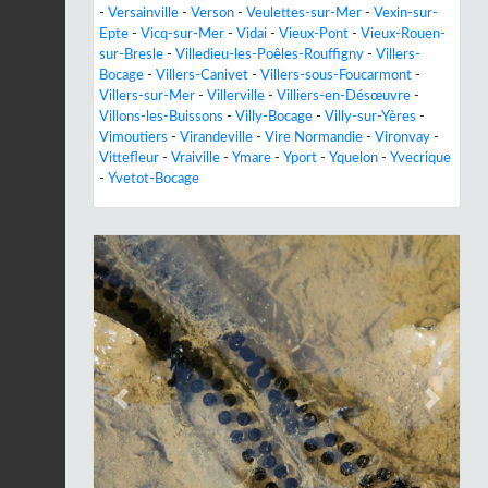
-
Versainville
-
Verson
-
Veulettes-sur-Mer
-
Vexin-sur-
Epte
-
Vicq-sur-Mer
-
Vidai
-
Vieux-Pont
-
Vieux-Rouen-
sur-Bresle
-
Villedieu-les-Poêles-Rouffigny
-
Villers-
Bocage
-
Villers-Canivet
-
Villers-sous-Foucarmont
-
Villers-sur-Mer
-
Villerville
-
Villiers-en-Désœuvre
-
Villons-les-Buissons
-
Villy-Bocage
-
Villy-sur-Yères
-
Vimoutiers
-
Virandeville
-
Vire Normandie
-
Vironvay
-
Vittefleur
-
Vraiville
-
Ymare
-
Yport
-
Yquelon
-
Yvecrique
-
Yvetot-Bocage
Previous
Next