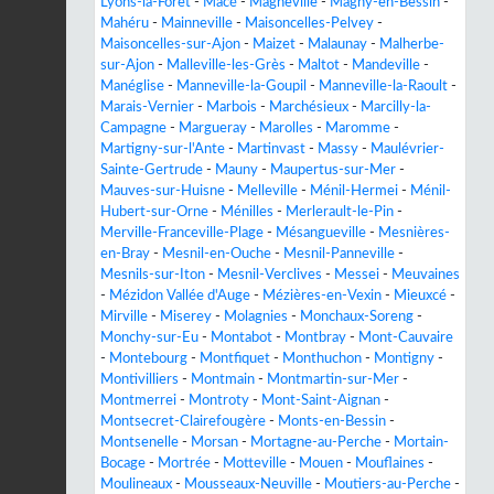
Lyons-la-Forêt
-
Macé
-
Magneville
-
Magny-en-Bessin
-
Mahéru
-
Mainneville
-
Maisoncelles-Pelvey
-
Maisoncelles-sur-Ajon
-
Maizet
-
Malaunay
-
Malherbe-
sur-Ajon
-
Malleville-les-Grès
-
Maltot
-
Mandeville
-
Manéglise
-
Manneville-la-Goupil
-
Manneville-la-Raoult
-
Marais-Vernier
-
Marbois
-
Marchésieux
-
Marcilly-la-
Campagne
-
Margueray
-
Marolles
-
Maromme
-
Martigny-sur-l'Ante
-
Martinvast
-
Massy
-
Maulévrier-
Sainte-Gertrude
-
Mauny
-
Maupertus-sur-Mer
-
Mauves-sur-Huisne
-
Melleville
-
Ménil-Hermei
-
Ménil-
Hubert-sur-Orne
-
Ménilles
-
Merlerault-le-Pin
-
Merville-Franceville-Plage
-
Mésangueville
-
Mesnières-
en-Bray
-
Mesnil-en-Ouche
-
Mesnil-Panneville
-
Mesnils-sur-Iton
-
Mesnil-Verclives
-
Messei
-
Meuvaines
-
Mézidon Vallée d'Auge
-
Mézières-en-Vexin
-
Mieuxcé
-
Mirville
-
Miserey
-
Molagnies
-
Monchaux-Soreng
-
Monchy-sur-Eu
-
Montabot
-
Montbray
-
Mont-Cauvaire
-
Montebourg
-
Montfiquet
-
Monthuchon
-
Montigny
-
Montivilliers
-
Montmain
-
Montmartin-sur-Mer
-
Montmerrei
-
Montroty
-
Mont-Saint-Aignan
-
Montsecret-Clairefougère
-
Monts-en-Bessin
-
Montsenelle
-
Morsan
-
Mortagne-au-Perche
-
Mortain-
Bocage
-
Mortrée
-
Motteville
-
Mouen
-
Mouflaines
-
Moulineaux
-
Mousseaux-Neuville
-
Moutiers-au-Perche
-