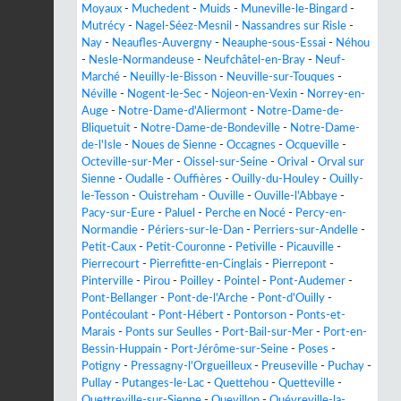
Moyaux
-
Muchedent
-
Muids
-
Muneville-le-Bingard
-
Mutrécy
-
Nagel-Séez-Mesnil
-
Nassandres sur Risle
-
Nay
-
Neaufles-Auvergny
-
Neauphe-sous-Essai
-
Néhou
-
Nesle-Normandeuse
-
Neufchâtel-en-Bray
-
Neuf-
Marché
-
Neuilly-le-Bisson
-
Neuville-sur-Touques
-
Néville
-
Nogent-le-Sec
-
Nojeon-en-Vexin
-
Norrey-en-
Auge
-
Notre-Dame-d'Aliermont
-
Notre-Dame-de-
Bliquetuit
-
Notre-Dame-de-Bondeville
-
Notre-Dame-
de-l'Isle
-
Noues de Sienne
-
Occagnes
-
Ocqueville
-
Octeville-sur-Mer
-
Oissel-sur-Seine
-
Orival
-
Orval sur
Sienne
-
Oudalle
-
Ouffières
-
Ouilly-du-Houley
-
Ouilly-
le-Tesson
-
Ouistreham
-
Ouville
-
Ouville-l'Abbaye
-
Pacy-sur-Eure
-
Paluel
-
Perche en Nocé
-
Percy-en-
Normandie
-
Périers-sur-le-Dan
-
Perriers-sur-Andelle
-
Petit-Caux
-
Petit-Couronne
-
Petiville
-
Picauville
-
Pierrecourt
-
Pierrefitte-en-Cinglais
-
Pierrepont
-
Pinterville
-
Pirou
-
Poilley
-
Pointel
-
Pont-Audemer
-
Pont-Bellanger
-
Pont-de-l'Arche
-
Pont-d'Ouilly
-
Pontécoulant
-
Pont-Hébert
-
Pontorson
-
Ponts-et-
Marais
-
Ponts sur Seulles
-
Port-Bail-sur-Mer
-
Port-en-
Bessin-Huppain
-
Port-Jérôme-sur-Seine
-
Poses
-
Potigny
-
Pressagny-l'Orgueilleux
-
Preuseville
-
Puchay
-
Pullay
-
Putanges-le-Lac
-
Quettehou
-
Quetteville
-
Quettreville-sur-Sienne
-
Quevillon
-
Quévreville-la-