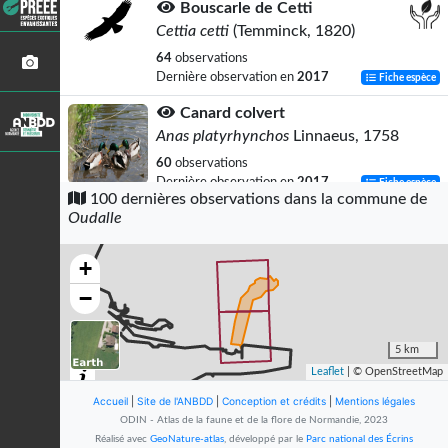
Bouscarle de Cetti
Cettia cetti
(Temminck, 1820)
64
observations
Dernière observation en
2017
Fiche espèce
Canard colvert
Anas platyrhynchos
Linnaeus, 1758
60
observations
Dernière observation en
2017
Fiche espèce
100 dernières observations dans la commune de
Oudalle
Fuligule milouin
Aythya ferina
(Linnaeus, 1758)
+
54
observations
Dernière observation en
2009
Fiche espèce
−
Goéland argenté
Larus argentatus
Pontoppidan, 1763
5 km
Leaflet
| © OpenStreetMap
52
observations
Dernière observation en
2020
Fiche espèce
Accueil
|
Site de l'ANBDD
|
Conception et crédits
|
Mentions légales
ODIN - Atlas de la faune et de la flore de Normandie, 2023
Foulque macroule
Réalisé avec
GeoNature-atlas
, développé par le
Parc national des Écrins