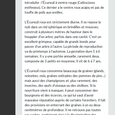
introduite : l'Écureuil à ventre rouge (
Callosciurus
erythraeus
). Ce dernier a le ventre roux acajou et pas de
touffe de poils aux oreilles.
L'Écureuil roux est strictement diurne. Il se repose la
nuit dans un nid sphérique en brindilles et mousses,
construit à plusieurs mètres de hauteur dans le
houppier d'un arbre, parfois dans une cavité. C'est un
excellent grimpeur, capable de grands bonds pour
passer d'un arbre à l'autre. La période de reproduction
va du printemps à l'automne. La gestation dure 5 à 6
semaines. Il y a une portée annuelle, rarement deux,
composée de 3 petits en moyenne. Il vit de 6 à 7 ans.
L'Écureuil roux consomme beaucoup de graines (glands,
noisettes, noix, graines extirpées des pommes de pins...)
mais aussi des champignons et, plus rarement, des
insectes, des œufs d'oiseaux ou des oisillons. Si la
nourriture vient à manquer, il peut consommer des
bourgeons et des écorces, ce qui lui vaut d'avoir
mauvaise réputation auprès de certains forestiers. Il fait
des provisions en enterrant des graines à un ou deux
centimètres de profondeur. Il ne retrouve pas toutes
ses caches, participant ainsi à la dissémination des