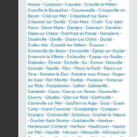
Huisne
-
Coutances
-
Couvains
-
Crasville-la-Mallet
-
Crasville-la-Rocquefort
-
Cresseveuille
-
Cricqueville-en-
Bessin
-
Criel-sur-Mer
-
Criquebeuf-sur-Seine
-
Criquetot-sur-Ouville
-
Croix-Mare
-
Croth
-
Cuy-Saint-
Fiacre
-
Dame-Marie
-
Damigny
-
Dancourt
-
Darnétal
-
Dialan sur Chaîne
-
Domfront en Poiraie
-
Dompierre
-
Doudeville
-
Doville
-
Ducey-Les Chéris
-
Duclair
-
Écalles-Alix
-
Écouché-les-Vallées
-
Écouves
-
Écretteville-lès-Baons
-
Envronville
-
Épinay-sur-Duclair
-
Ernemont-la-Villette
-
Esclavelles
-
Esquay-sur-Seulles
-
Étalondes
-
Étretat
-
Étréville
-
Eu
-
Évreux
-
Fatouville-
Grestain
-
Fauville
-
Flers
-
Fleury-la-Forêt
-
Fleury-sur-
Orne
-
Fontaine-le-Dun
-
Fontaine-sous-Préaux
-
Forges-
les-Eaux
-
Fort-Moville
-
Foulbec
-
Freneuse
-
Freneuse-
sur-Risle
-
Fresquiennes
-
Gaillon
-
Gainneville
-
Gandelain
-
Gasny
-
Gavray-sur-Sienne
-
Genneville
-
Giverny
-
Glisolles
-
Glos-sur-Risle
-
Gonfreville
-
Gonneville-sur-Mer
-
Gouffern en Auge
-
Gouy
-
Grand-
Camp
-
Grand-Couronne
-
Grandparigny
-
Grangues
-
Gravigny
-
Grémonville
-
Grimbosq
-
Gruchet-le-Valasse
-
Gruchet-Saint-Siméon
-
Guichainville
-
Hambye
-
Hardencourt-Cocherel
-
Harfleur
-
Haudricourt
-
Hautot-
sur-Mer
-
Hauville
-
Hécourt
-
Hénouville
-
Héricourt-en-