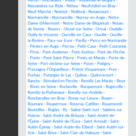
Héron
-
Muchedent
-
Muids
-
Muneville-le-Bingard
-
Nassandres sur Risle
-
Néhou
-
Neufchâtel-en-Bray
-
Neuf-Marché
-
Nointot
-
Nolléval
-
Nonancourt
-
Normanville
-
Normanville
-
Norrey-en-Auge
-
Notre-
Dame-d'Aliermont
-
Notre-Dame-de-Bliquetuit
-
Noues
de Sienne
-
Noyers
-
Oissel-sur-Seine
-
Orival
-
Oudalle
-
Ouilly-le-Vicomte
-
Ourville-en-Caux
-
Ouville
-
Ouville-
la-Rivière
-
Pacy-sur-Eure
-
Pavilly
-
Percy-en-Normandie
-
Périers-en-Auge
-
Perrou
-
Petit-Caux
-
Petit-Couronne
-
Pirou
-
Pont-Audemer
-
Pont-Authou
-
Pont-de-l'Arche
-
Ponts
-
Pont-Saint-Pierre
-
Ponts-et-Marais
-
Porte-de-
Seine
-
Port-Jérôme-sur-Seine
-
Poses
-
Potigny
-
Pressagny-l'Orgueilleux
-
Prétot-Vicquemare
-
Prey
-
Puchay
-
Putanges-le-Lac
-
Quibou
-
Quièvrecourt
-
Ranchy
-
Rémalard en Perche
-
Remilly Les Marais
-
Reux
-
Rives-en-Seine
-
Rocheville
-
Rocquemont
-
Rogerville
-
Romilly-la-Puthenaye
-
Romilly-sur-Andelle
-
Roncherolles-en-Bray
-
Rosay-sur-Lieure
-
Rouen
-
Roumare
-
Rouperroux
-
Rouvray-Catillon
-
Rouxmesnil-
Bouteilles
-
Rugles
-
Ry
-
Saâne-Saint-Just
-
Sablons sur
Huisne
-
Saint-André-de-Briouze
-
Saint-André-de-
l'Épine
-
Saint-André-de-l'Eure
-
Saint-Arnoult
-
Saint-
Aubin-Épinay
-
Saint-Aubin-lès-Elbeuf
-
Saint-Aubin-sur-
Scie
-
Saint-Brice
-
Saint-Clair-de-Halouze
-
Saint-