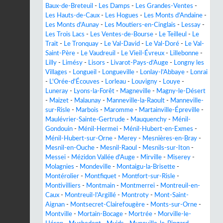
Baux-de-Breteuil
-
Les Damps
-
Les Grandes-Ventes
-
Les Hauts-de-Caux
-
Les Hogues
-
Les Monts d'Andaine
-
Les Monts d'Aunay
-
Les Moutiers-en-Cinglais
-
Lessay
-
Les Trois Lacs
-
Les Ventes-de-Bourse
-
Le Teilleul
-
Le
Trait
-
Le Tronquay
-
Le Val-David
-
Le Val-Doré
-
Le Val-
Saint-Père
-
Le Vaudreuil
-
Le Vieil-Évreux
-
Lillebonne
-
Lilly
-
Limésy
-
Lisors
-
Livarot-Pays-d'Auge
-
Longny les
Villages
-
Longueil
-
Longueville
-
Lonlay-l'Abbaye
-
Lonrai
-
L'Orée-d'Écouves
-
Lorleau
-
Louvigny
-
Louye
-
Luneray
-
Lyons-la-Forêt
-
Magneville
-
Magny-le-Désert
-
Maizet
-
Malaunay
-
Manneville-la-Raoult
-
Manneville-
sur-Risle
-
Marbois
-
Maromme
-
Martainville-Épreville
-
Maulévrier-Sainte-Gertrude
-
Mauquenchy
-
Ménil-
Gondouin
-
Ménil-Hermei
-
Ménil-Hubert-en-Exmes
-
Ménil-Hubert-sur-Orne
-
Merey
-
Mesnières-en-Bray
-
Mesnil-en-Ouche
-
Mesnil-Raoul
-
Mesnils-sur-Iton
-
Messei
-
Mézidon Vallée d'Auge
-
Mirville
-
Miserey
-
Molagnies
-
Mondeville
-
Montaigu-la-Brisette
-
Montérolier
-
Montfiquet
-
Montfort-sur-Risle
-
Montivilliers
-
Montmain
-
Montmerrei
-
Montreuil-en-
Caux
-
Montreuil-l'Argillé
-
Montroty
-
Mont-Saint-
Aignan
-
Montsecret-Clairefougère
-
Monts-sur-Orne
-
Montville
-
Mortain-Bocage
-
Mortrée
-
Morville-le-