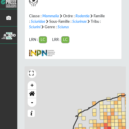
Classe :
Mammalia
Ordre :
Rodentia
Famille
:
Sciuridae
Sous-Famille :
Sciurinae
Tribu :
Sciurini
Genre :
Sciurus
LRN :
LC
LRR :
LC
+
-