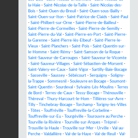
la-Haie
-
Saint-Nicolas-de-la-Taille
-
Saint-Nicolas-des-
Bois
-
Saint-Ouen-du-Breuil
-
Saint-Ouen-sous-Bailly
-
Saint-Ouen-sur-Iton
-
Saint-Patrice-de-Claids
-
Saint-Paul
-
Saint-Philbert-sur-Orne
-
Saint-Pierre-de-Bailleul
-
Saint-Pierre-de-Cormeilles
-
Saint-Pierre-de-Semilly
-
Saint-Pierre-du-Val
-
Saint-Pierre-en-Port
-
Saint-Pierre-
la-Garenne
-
Saint-Pierre-lès-Elbeuf
-
Saint-Pierre-le-
Vieux
-
Saint-Planchers
-
Saint-Pois
-
Saint-Quentin-sur-
le-Homme
-
Saint-Rémy
-
Saint-Samson-de-la-Roque
-
Saint-Sauveur-de-Carrouges
-
Saint-Sauveur-le-Vicomte
-
Saint-Sauveur-Villages
-
Saint-Sébastien-de-Morsent
-
Saint-Valery-en-Caux
-
Saint-Vigor
-
Sartilly-Baie-Bocage
-
Sasseville
-
Saussey
-
Sébécourt
-
Serquigny
-
Soligny-
la-Trappe
-
Sommesnil
-
Souleuvre en Bocage
-
Soumont-
Saint-Quentin
-
Sourdeval
-
Sylvains-Lès-Moulins
-
Terres
de Bord
-
Terres-de-Caux
-
Tessy-Bocage
-
Thénouville
-
Thèreval
-
Thury-Harcourt-le-Hom
-
Tillières-sur-Avre
-
Tilly
-
Tinchebray-Bocage
-
Torchamp
-
Torigny-les-Villes
-
Tôtes
-
Touffréville
-
Touffreville-la-Corbeline
-
Touffreville-sur-Eu
-
Tourgéville
-
Tourouvre au Perche
-
Tourville-la-Rivière
-
Tourville-sur-Arques
-
Tréprel
-
Trouville-la-Haule
-
Trouville-sur-Mer
-
Urville
-
Val-au-
Perche
-
Valdallière
-
Val-de-la-Haye
-
Val-de-Reuil
-
Val-