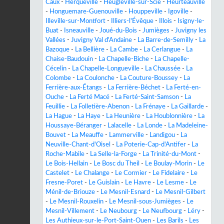
Caux
-
Herqueville
-
Heugleville-sur-Scie
-
Heurteauville
-
Honguemare-Guenouville
-
Houppeville
-
Igoville
-
Illeville-sur-Montfort
-
Illiers-l'Évêque
-
Illois
-
Isigny-le-
Buat
-
Isneauville
-
Joué-du-Bois
-
Jumièges
-
Juvigny les
Vallées
-
Juvigny Val d'Andaine
-
La Barre-de-Semilly
-
La
Bazoque
-
La Bellière
-
La Cambe
-
La Cerlangue
-
La
Chaise-Baudouin
-
La Chapelle-Biche
-
La Chapelle-
Cécelin
-
La Chapelle-Longueville
-
La Chaussée
-
La
Colombe
-
La Coulonche
-
La Couture-Boussey
-
La
Ferrière-aux-Étangs
-
La Ferrière-Béchet
-
La Ferté-en-
Ouche
-
La Ferté Macé
-
La Ferté-Saint-Samson
-
La
Feuillie
-
La Folletière-Abenon
-
La Frénaye
-
La Gaillarde
-
La Hague
-
La Haye
-
La Heunière
-
La Houblonnière
-
La
Houssaye-Béranger
-
Lalacelle
-
La Londe
-
La Madeleine-
Bouvet
-
La Meauffe
-
Lammerville
-
Landigou
-
La
Neuville-Chant-d'Oisel
-
La Poterie-Cap-d'Antifer
-
La
Roche-Mabile
-
La Selle-la-Forge
-
La Trinité-du-Mont
-
Le Bois-Hellain
-
Le Bosc du Theil
-
Le Boulay-Morin
-
Le
Castelet
-
Le Chalange
-
Le Cormier
-
Le Fidelaire
-
Le
Fresne-Poret
-
Le Guislain
-
Le Havre
-
Le Lesme
-
Le
Ménil-de-Briouze
-
Le Mesnil-Esnard
-
Le Mesnil-Gilbert
-
Le Mesnil-Rouxelin
-
Le Mesnil-sous-Jumièges
-
Le
Mesnil-Villement
-
Le Neubourg
-
Le Neufbourg
-
Léry
-
Les Authieux-sur-le-Port-Saint-Ouen
-
Les Barils
-
Les