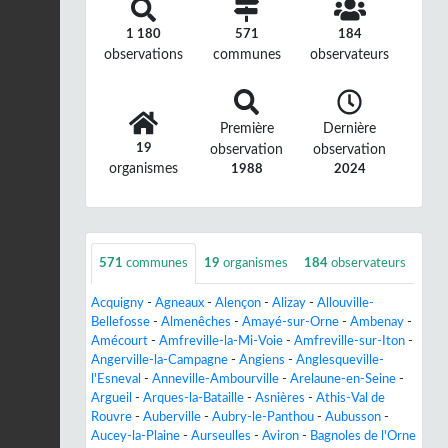
1 180
571
184
observations
communes
observateurs
Première
Dernière
19
observation
observation
organismes
1988
2024
571
communes
19
organismes
184
observateurs
Acquigny
-
Agneaux
-
Alençon
-
Alizay
-
Allouville-
Bellefosse
-
Almenêches
-
Amayé-sur-Orne
-
Ambenay
-
Amécourt
-
Amfreville-la-Mi-Voie
-
Amfreville-sur-Iton
-
Angerville-la-Campagne
-
Angiens
-
Anglesqueville-
l'Esneval
-
Anneville-Ambourville
-
Arelaune-en-Seine
-
Argueil
-
Arques-la-Bataille
-
Asnières
-
Athis-Val de
Rouvre
-
Auberville
-
Aubry-le-Panthou
-
Aubusson
-
Aucey-la-Plaine
-
Aurseulles
-
Aviron
-
Bagnoles de l'Orne