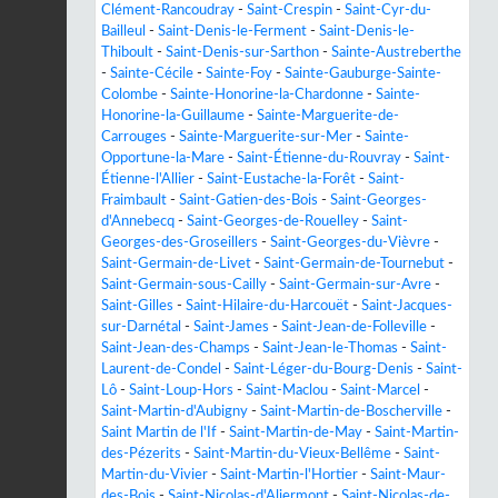
Clément-Rancoudray
-
Saint-Crespin
-
Saint-Cyr-du-
Bailleul
-
Saint-Denis-le-Ferment
-
Saint-Denis-le-
Thiboult
-
Saint-Denis-sur-Sarthon
-
Sainte-Austreberthe
-
Sainte-Cécile
-
Sainte-Foy
-
Sainte-Gauburge-Sainte-
Colombe
-
Sainte-Honorine-la-Chardonne
-
Sainte-
Honorine-la-Guillaume
-
Sainte-Marguerite-de-
Carrouges
-
Sainte-Marguerite-sur-Mer
-
Sainte-
Opportune-la-Mare
-
Saint-Étienne-du-Rouvray
-
Saint-
Étienne-l'Allier
-
Saint-Eustache-la-Forêt
-
Saint-
Fraimbault
-
Saint-Gatien-des-Bois
-
Saint-Georges-
d'Annebecq
-
Saint-Georges-de-Rouelley
-
Saint-
Georges-des-Groseillers
-
Saint-Georges-du-Vièvre
-
Saint-Germain-de-Livet
-
Saint-Germain-de-Tournebut
-
Saint-Germain-sous-Cailly
-
Saint-Germain-sur-Avre
-
Saint-Gilles
-
Saint-Hilaire-du-Harcouët
-
Saint-Jacques-
sur-Darnétal
-
Saint-James
-
Saint-Jean-de-Folleville
-
Saint-Jean-des-Champs
-
Saint-Jean-le-Thomas
-
Saint-
Laurent-de-Condel
-
Saint-Léger-du-Bourg-Denis
-
Saint-
Lô
-
Saint-Loup-Hors
-
Saint-Maclou
-
Saint-Marcel
-
Saint-Martin-d'Aubigny
-
Saint-Martin-de-Boscherville
-
Saint Martin de l'If
-
Saint-Martin-de-May
-
Saint-Martin-
des-Pézerits
-
Saint-Martin-du-Vieux-Bellême
-
Saint-
Martin-du-Vivier
-
Saint-Martin-l'Hortier
-
Saint-Maur-
des-Bois
-
Saint-Nicolas-d'Aliermont
-
Saint-Nicolas-de-