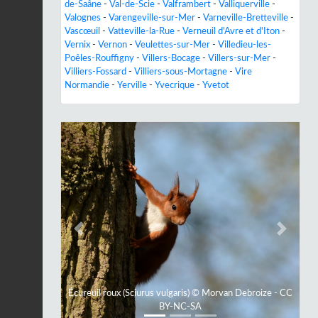
de-Saâne
-
Val-de-Scie
-
Valframbert
-
Valliquerville
-
Valognes
-
Varengeville-sur-Mer
-
Varneville-Bretteville
-
Vascœuil
-
Vatteville-la-Rue
-
Verneuil d'Avre et d'Iton
-
Vernix
-
Vernon
-
Veulettes-sur-Mer
-
Villedieu-les-
Poêles-Rouffigny
-
Villers-Bocage
-
Villers-sur-Mer
-
Villiers-Fossard
-
Villiers-sous-Mortagne
-
Vire
Normandie
-
Yerville
-
Yvecrique
-
Yvetot
Previous
Next
Écureuil roux (Sciurus vulgaris) © Morvan Debroize - CC
BY-NC-SA