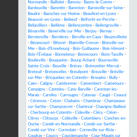
Normandie
-
Baillolet
-
Banvou
-
Baons-le-Comte
-
Bardouville
-
Barentin
-
Barenton
-
Barneville-sur-Seine
-
Baudre
-
Bazoches-sur-Hoëne
-
Beauficel-en-Lyons
-
Beauvoir-en-Lyons
-
Belbeuf
-
Belforêt-en-Perche
-
Bellavilliers
-
Bellême
-
Bellencombre
-
Bellengreville
-
Bénarville
-
Benerville-sur-Mer
-
Berjou
-
Bernay
-
Bernienville
-
Bernières
-
Berville-en-Caux
-
Beuzevillette
-
Bézancourt
-
Bihorel
-
Blainville-Crevon
-
Blonville-sur-
Mer
-
Bois-d'Ennebourg
-
Bois-Guillaume
-
Bois-Himont
-
Bois-l'Évêque
-
Bonnebosq
-
Bonsecours
-
Bons-Tassilly
-
Boulleville
-
Bouquelon
-
Bourg-Achard
-
Bourneville-
Sainte-Croix
-
Bouville
-
Brécey
-
Brémontier-Merval
-
Breteuil
-
Bretoncelles
-
Breuilpont
-
Breuville
-
Bréville-
sur-Mer
-
Bricquebec-en-Cotentin
-
Brouains
-
Bully
-
Caen
-
Caligny
-
Cambremer
-
Camembert
-
Cametours
-
Campigny
-
Canteleu
-
Cany-Barville
-
Carentan-les-
Marais
-
Carolles
-
Carrouges
-
Catenay
-
Caugé
-
Ceaucé
-
Cérences
-
Ceton
-
Chahains
-
Chambray
-
Champeaux-
sur-Sarthe
-
Champsecret
-
Charleval
-
Chavigny-Bailleul
-
Cherbourg-en-Cotentin
-
Cideville
-
Clécy
-
Cléon
-
Clères
-
Clitourps
-
Colleville
-
Colombiers
-
Conches-en-
Ouche
-
Condé-en-Normandie
-
Condé-sur-Sarthe
-
Condé-sur-Vire
-
Cormolain
-
Corneville-sur-Risle
-
Coudray
-
Courcy
-
Courdemanche
-
Cour-Maugis sur