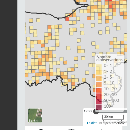
Nombre
d'observations
0– 1
1– 2
2– 5
5– 10
10– 20
20– 50
50– 100
100+
1988
30 km
Nombre d'observa
Leaflet
| © OpenStreetMap