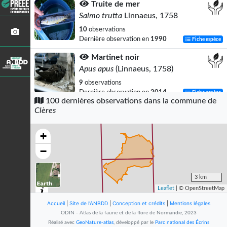
Truite de mer
Salmo trutta
Linnaeus, 1758
10
observations
Dernière observation en
1990
Fiche espèce
Martinet noir
Apus apus
(Linnaeus, 1758)
9
observations
Dernière observation en
2014
Fiche espèce
100 dernières observations dans la commune de
Clères
Orthosie du Cerisier (L')
Orthosia cerasi
(Fabricius, 1775)
+
9
observations
Dernière observation en
2000
Fiche espèce
−
Gothique (La)
Orthosia gothica
(Linnaeus, 1758)
3 km
Leaflet
| © OpenStreetMap
8
observations
Dernière observation en
2000
Fiche espèce
Accueil
|
Site de l'ANBDD
|
Conception et crédits
|
Mentions légales
ODIN - Atlas de la faune et de la flore de Normandie, 2023
-
Réalisé avec
GeoNature-atlas
, développé par le
Parc national des Écrins