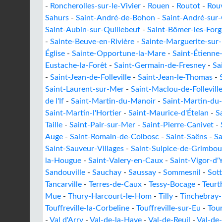
-
Roncherolles-sur-le-Vivier
-
Rouen
-
Routot
-
Rouv
Sahurs
-
Saint-André-de-Bohon
-
Saint-André-sur-
Saint-Aubin-sur-Quillebeuf
-
Saint-Bômer-les-Forg
-
Sainte-Beuve-en-Rivière
-
Sainte-Marguerite-sur
Église
-
Sainte-Opportune-la-Mare
-
Saint-Étienne
Eustache-la-Forêt
-
Saint-Germain-de-Fresney
-
Sa
-
Saint-Jean-de-Folleville
-
Saint-Jean-le-Thomas
-
Saint-Laurent-sur-Mer
-
Saint-Maclou-de-Follevill
de l'If
-
Saint-Martin-du-Manoir
-
Saint-Martin-du
Saint-Martin-l'Hortier
-
Saint-Maurice-d'Ételan
-
S
Taille
-
Saint-Pair-sur-Mer
-
Saint-Pierre-Canivet
-
Auge
-
Saint-Romain-de-Colbosc
-
Saint-Saëns
-
S
Saint-Sauveur-Villages
-
Saint-Sulpice-de-Grimbouv
la-Hougue
-
Saint-Valery-en-Caux
-
Saint-Vigor-d'
Sandouville
-
Sauchay
-
Saussay
-
Sommesnil
-
Sott
Tancarville
-
Terres-de-Caux
-
Tessy-Bocage
-
Teurt
Mue
-
Thury-Harcourt-le-Hom
-
Tilly
-
Tinchebray
Touffreville-la-Corbeline
-
Touffreville-sur-Eu
-
Tour
-
Val d'Arry
-
Val-de-la-Haye
-
Val-de-Reuil
-
Val-de-