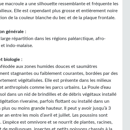
ue macroule a une silhouette ressemblante et fréquente les
lieux. Elle est cependant plus grosse et entièrement noire
tion de la couleur blanche du bec et de la plaque frontale.
on générale :
large répartition dans les régions paléarctique, afro-
 et indo-malaise.
t biologie :
nféodée aux zones humides douces et saumâtres
ment stagnantes ou faiblement courantes, bordées par des
rtement végétalisées. Elle est présente dans les milieux
 et anthropisés comme les parcs urbains. La Poule d’eau
sol dans un nid de brindilles et de débris végétaux installé
égétation riveraine, parfois flottant ou installé dans un
 plus ou moins grande hauteur. Il peut y avoir jusqu’à 3
r an entre les mois d’avril et juillet. Les poussins sont
. L’espèce est omnivore et se nourrit de plantes, racines,
t de mollusques, insectes et petits poissons chassés à la