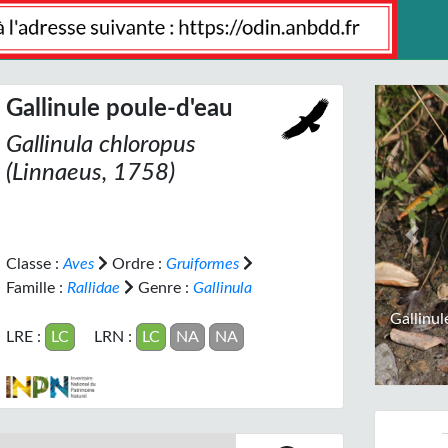
Gallinule poule-d'eau
Gallinula chloropus
(Linnaeus, 1758)
Prev
Classe :
Aves
Ordre :
Gruiformes
Famille :
Rallidae
Genre :
Gallinula
Gallinul
LRE :
LC
LRN :
LC
NA
NA