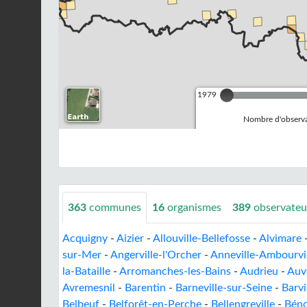
1979
Nombre d'observa
363
communes
16
organismes
389
observateu
Acquigny
-
Aizier
-
Allouville-Bellefosse
-
Alvimare
sur-Mer
-
Angerville-l'Orcher
-
Anneville-Ambourvi
la-Bataille
-
Arromanches-les-Bains
-
Audrieu
-
Auv
Avremesnil
-
Barentin
-
Barneville-sur-Seine
-
Barvi
Belbeuf
-
Belforêt-en-Perche
-
Bellengreville
-
Béno