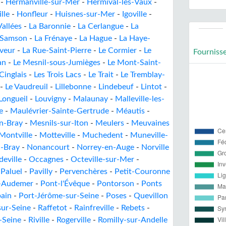
-
Hermanville-sur-Mer
-
Hermival-les-Vaux
-
lle
-
Honfleur
-
Huisnes-sur-Mer
-
Igoville
-
Vallées
-
La Baronnie
-
La Cerlangue
-
La
t-Samson
-
La Frénaye
-
La Hague
-
La Haye-
uveur
-
La Rue-Saint-Pierre
-
Le Cormier
-
Le
Fourniss
an
-
Le Mesnil-sous-Jumièges
-
Le Mont-Saint-
Cinglais
-
Les Trois Lacs
-
Le Trait
-
Le Tremblay-
-
Le Vaudreuil
-
Lillebonne
-
Lindebeuf
-
Lintot
-
Longueil
-
Louvigny
-
Malaunay
-
Malleville-les-
e
-
Maulévrier-Sainte-Gertrude
-
Méautis
-
n-Bray
-
Mesnils-sur-Iton
-
Meulers
-
Meuvaines
Montville
-
Motteville
-
Muchedent
-
Muneville-
n-Bray
-
Nonancourt
-
Norrey-en-Auge
-
Norville
eville
-
Occagnes
-
Octeville-sur-Mer
-
-
Paluel
-
Pavilly
-
Pervenchères
-
Petit-Couronne
-Audemer
-
Pont-l'Évêque
-
Pontorson
-
Ponts
ain
-
Port-Jérôme-sur-Seine
-
Poses
-
Quevillon
sur-Seine
-
Raffetot
-
Rainfreville
-
Rebets
-
-Seine
-
Riville
-
Rogerville
-
Romilly-sur-Andelle