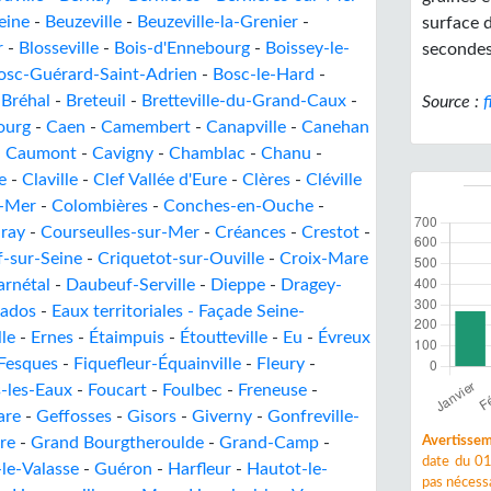
eine
-
Beuzeville
-
Beuzeville-la-Grenier
-
surface d
r
-
Blosseville
-
Bois-d'Ennebourg
-
Boissey-le-
secondes
osc-Guérard-Saint-Adrien
-
Bosc-le-Hard
-
-
Bréhal
-
Breteuil
-
Bretteville-du-Grand-Caux
-
Source :
f
ourg
-
Caen
-
Camembert
-
Canapville
-
Canehan
-
Caumont
-
Cavigny
-
Chamblac
-
Chanu
-
e
-
Claville
-
Clef Vallée d'Eure
-
Clères
-
Cléville
r-Mer
-
Colombières
-
Conches-en-Ouche
-
ray
-
Courseulles-sur-Mer
-
Créances
-
Crestot
-
-sur-Seine
-
Criquetot-sur-Ouville
-
Croix-Mare
arnétal
-
Daubeuf-Serville
-
Dieppe
-
Dragey-
vados
-
Eaux territoriales - Façade Seine-
le
-
Ernes
-
Étaimpuis
-
Étoutteville
-
Eu
-
Évreux
Fesques
-
Fiquefleur-Équainville
-
Fleury
-
-les-Eaux
-
Foucart
-
Foulbec
-
Freneuse
-
are
-
Geffosses
-
Gisors
-
Giverny
-
Gonfreville-
ère
-
Grand Bourgtheroulde
-
Grand-Camp
-
Avertissem
date du 01
le-Valasse
-
Guéron
-
Harfleur
-
Hautot-le-
pas nécessa