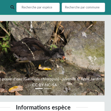
ious
Next
e poule-d'eau (Gallinula chloropus) - juvénile © Rémi Jardin
- CC BY-NC-SA
Informations espèce