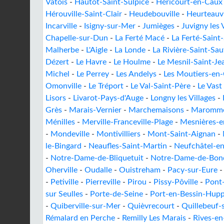
Vatois
-
Hautot-Saint-Sulpice
-
Héricourt-en-Caux
Hérouville-Saint-Clair
-
Heudebouville
-
Heurteauvi
Incarville
-
Isigny-sur-Mer
-
Jumièges
-
Juvigny les 
Chapelle-sur-Dun
-
La Ferté Macé
-
La Ferté-Sain
Malherbe
-
L'Aigle
-
La Londe
-
La Rivière-Saint-Sa
Dézert
-
Le Havre
-
Le Houlme
-
Le Mesnil-Saint-Je
Michel
-
Le Perrey
-
Les Andelys
-
Les Moutiers-en-
Omonville
-
Le Tréport
-
Le Val-Saint-Père
-
Le Vast
Lisors
-
Livarot-Pays-d'Auge
-
Longny les Villages
-
Grès
-
Marais-Vernier
-
Marchemaisons
-
Maromm
Ménilles
-
Merville-Franceville-Plage
-
Mesnières-e
-
Mondeville
-
Montivilliers
-
Mont-Saint-Aignan
-
le-Bingard
-
Neaufles-Saint-Martin
-
Neufchâtel-e
-
Notre-Dame-de-Bliquetuit
-
Notre-Dame-de-Bond
Oherville
-
Oudalle
-
Ouistreham
-
Pacy-sur-Eure
-
Petiville
-
Pierreville
-
Pirou
-
Pissy-Pôville
-
Pont
sur Seulles
-
Porte-de-Seine
-
Port-en-Bessin-Hupp
-
Quiberville-sur-Mer
-
Quièvrecourt
-
Quillebeuf-
Rémalard en Perche
-
Remilly Les Marais
-
Rives-en