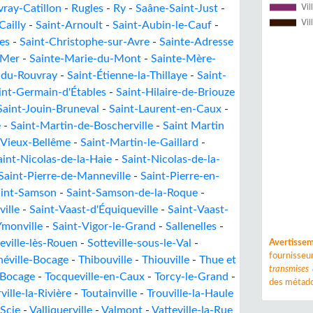
ray-Catillon
-
Rugles
-
Ry
-
Saâne-Saint-Just
-
Cailly
-
Saint-Arnoult
-
Saint-Aubin-le-Cauf
-
es
-
Saint-Christophe-sur-Avre
-
Sainte-Adresse
-Mer
-
Sainte-Marie-du-Mont
-
Sainte-Mère-
-du-Rouvray
-
Saint-Étienne-la-Thillaye
-
Saint-
int-Germain-d'Étables
-
Saint-Hilaire-de-Briouze
Saint-Jouin-Bruneval
-
Saint-Laurent-en-Caux
-
e
-
Saint-Martin-de-Boscherville
-
Saint Martin
-Vieux-Bellême
-
Saint-Martin-le-Gaillard
-
aint-Nicolas-de-la-Haie
-
Saint-Nicolas-de-la-
Saint-Pierre-de-Manneville
-
Saint-Pierre-en-
aint-Samson
-
Saint-Samson-de-la-Roque
-
ille
-
Saint-Vaast-d'Équiqueville
-
Saint-Vaast-
Ymonville
-
Saint-Vigor-le-Grand
-
Sallenelles
-
eville-lès-Rouen
-
Sotteville-sous-le-Val
-
Avertisse
fournisse
héville-Bocage
-
Thibouville
-
Thiouville
-
Thue et
transmises
-Bocage
-
Tocqueville-en-Caux
-
Torcy-le-Grand
-
des métado
ville-la-Rivière
-
Toutainville
-
Trouville-la-Haule
Scie
-
Valliquerville
-
Valmont
-
Vatteville-la-Rue