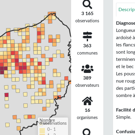
Descrip
3 165
observations
Diagnose
Longueur
ardoisé à
les flanc
363
sont lon
communes
terminent
et le bec
Les pous
389
nue rouge
observateurs
des parti
sombre à
Facilité 
16
Simple.
organismes
Nombre
d'observations
0– 1
Confusio