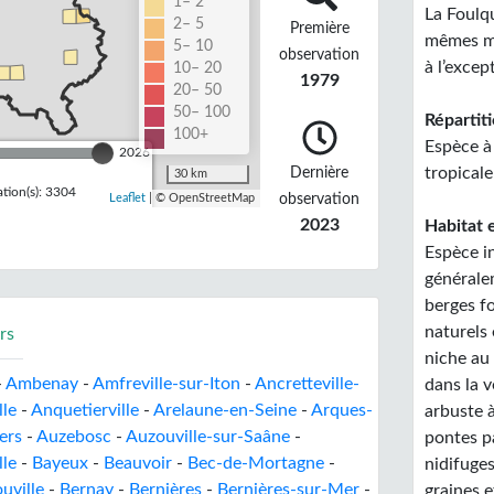
1– 2
La Foulq
2– 5
Première
mêmes mi
5– 10
observation
à l’excep
10– 20
1979
20– 50
50– 100
Répartiti
100+
Espèce à 
2026
Dernière
tropicale
30 km
tion(s): 3304
observation
Leaflet
| © OpenStreetMap
2023
Habitat e
Espèce i
générale
berges fo
naturels
rs
niche au 
-
Ambenay
-
Amfreville-sur-Iton
-
Ancretteville-
dans la v
lle
-
Anquetierville
-
Arelaune-en-Seine
-
Arques-
arbuste à
ers
-
Auzebosc
-
Auzouville-sur-Saâne
-
pontes pa
lle
-
Bayeux
-
Beauvoir
-
Bec-de-Mortagne
-
nidifuges
uville
-
Bernay
-
Bernières
-
Bernières-sur-Mer
-
graines e