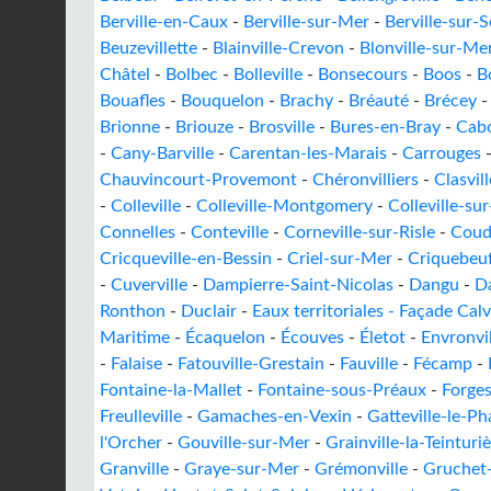
Berville-en-Caux
-
Berville-sur-Mer
-
Berville-sur-S
Beuzevillette
-
Blainville-Crevon
-
Blonville-sur-Me
Châtel
-
Bolbec
-
Bolleville
-
Bonsecours
-
Boos
-
B
Bouafles
-
Bouquelon
-
Brachy
-
Bréauté
-
Brécey
Brionne
-
Briouze
-
Brosville
-
Bures-en-Bray
-
Cab
-
Cany-Barville
-
Carentan-les-Marais
-
Carrouges
Chauvincourt-Provemont
-
Chéronvilliers
-
Clasvill
-
Colleville
-
Colleville-Montgomery
-
Colleville-su
Connelles
-
Conteville
-
Corneville-sur-Risle
-
Coud
Cricqueville-en-Bessin
-
Criel-sur-Mer
-
Criquebeuf
-
Cuverville
-
Dampierre-Saint-Nicolas
-
Dangu
-
D
Ronthon
-
Duclair
-
Eaux territoriales - Façade Cal
Maritime
-
Écaquelon
-
Écouves
-
Életot
-
Envronvil
-
Falaise
-
Fatouville-Grestain
-
Fauville
-
Fécamp
-
Fontaine-la-Mallet
-
Fontaine-sous-Préaux
-
Forges
Freulleville
-
Gamaches-en-Vexin
-
Gatteville-le-Ph
l'Orcher
-
Gouville-sur-Mer
-
Grainville-la-Teinturi
Granville
-
Graye-sur-Mer
-
Grémonville
-
Gruchet-