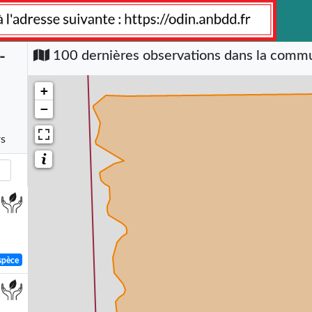
-
100 dernières observations dans la com
+
−
rs
spèce