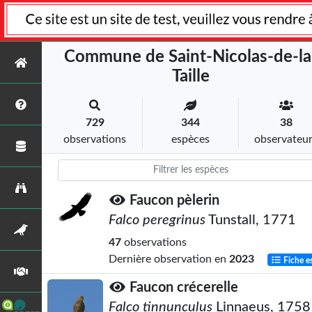
Commune de Saint-Nicolas-de-la
Taille
729
344
38
observations
espèces
observateu
Faucon pèlerin
Falco peregrinus
Tunstall, 1771
47
observations
Dernière observation en
2023
Fiche e
Faucon crécerelle
Falco tinnunculus
Linnaeus, 1758