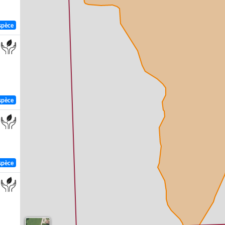
spèce
spèce
spèce