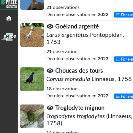
21
observations
Dernière observation en
2022
Fiche e
Goéland argenté
Larus argentatus
Pontoppidan,
1763
21
observations
Dernière observation en
2023
Fiche e
Choucas des tours
Corvus monedula
Linnaeus, 1758
18
observations
Dernière observation en
2022
Fiche e
Troglodyte mignon
Troglodytes troglodytes
(Linnaeus,
1758)