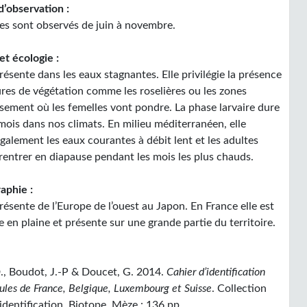
d’observation :
tes sont observés de juin à novembre.
et écologie :
ésente dans les eaux stagnantes. Elle privilégie la présence
ures de végétation comme les roselières ou les zones
ssement où les femelles vont pondre. La phase larvaire dure
mois dans nos climats. En milieu méditerranéen, elle
galement les eaux courantes à débit lent et les adultes
rentrer en diapause pendant les mois les plus chauds.
aphie :
ésente de l’Europe de l’ouest au Japon. En France elle est
en plaine et présente sur une grande partie du territoire.
:
., Boudot, J.-P & Doucet, G. 2014.
Cahier d’identification
lules de France, Belgique, Luxembourg et Suisse
. Collection
identification. Biotope, Mèze : 136 pp.