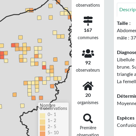
observations
Descrip
Taille :
167
Abdomen 
communes
mâle : 3
Diagnose
Libellule
92
brune. Su
observateurs
triangle 
La femell
20
Détermin
organismes
Moyennem
Nombre
d'observations
0– 1
Espèces 
1– 2
Confusio
2– 5
Première
5– 10
observation