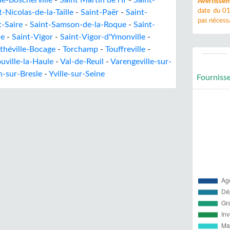
e-Boscherville
-
Saint Martin de l'If
-
Saint-
Avertissem
date du 01
t-Nicolas-de-la-Taille
-
Saint-Paër
-
Saint-
pas nécessa
t-Saire
-
Saint-Samson-de-la-Roque
-
Saint-
le
-
Saint-Vigor
-
Saint-Vigor-d'Ymonville
-
théville-Bocage
-
Torchamp
-
Touffreville
-
ouville-la-Haule
-
Val-de-Reuil
-
Varengeville-sur-
-sur-Bresle
-
Yville-sur-Seine
Fourniss