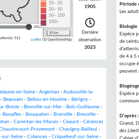
10– 20
Période 
1905
20– 50
Les adul
50– 100
100+
Biologie 
2026
Dernière
30 km
Espèce pr
tion(s): 512
observation
Leaflet
| © OpenStreetMap
de ceint
2023
d'atterri
de 4 à 5 
occupe é
peuvent 
s
Biogéogr
elaune-en-Seine
-
Argentan
-
Audouville-la-
Espèce pr
-
Beauvain
-
Bellou-en-Houlme
-
Bérigny
-
commune 
ur-Bresle
-
Blonville-sur-Mer
-
Bois-Guillaume
-
-
Bouafles
-
Bouquelon
-
Branville
-
Breuville
-
D’après 
ehan
-
Carentan-les-Marais
-
Ceaucé
-
Cérences
Grand, D
Chauvincourt-Provemont
-
Chavigny-Bailleul
-
des Libel
-sur-Seine
-
Créances
-
Criquebeuf-sur-Seine
-
Cahier d’