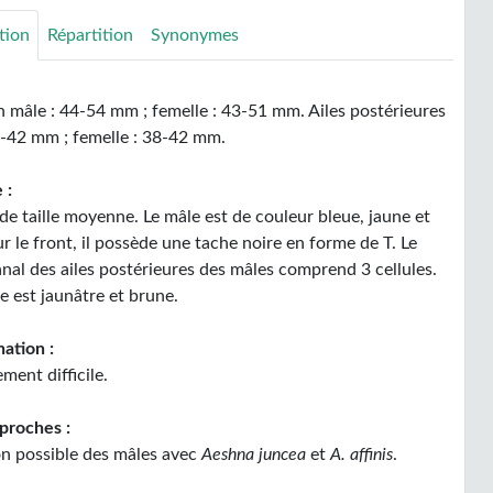
tion
Répartition
Synonymes
mâle : 44-54 mm ; femelle : 43-51 mm. Ailes postérieures
7-42 mm ; femelle : 38-42 mm.
 :
 de taille moyenne. Le mâle est de couleur bleue, jaune et
r le front, il possède une tache noire en forme de T. Le
anal des ailes postérieures des mâles comprend 3 cellules.
e est jaunâtre et brune.
ation :
ent difficile.
proches :
n possible des mâles avec
Aeshna juncea
et
A. affinis
.