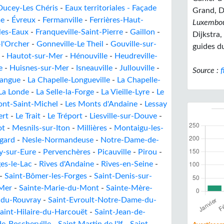
Ducey-Les Chéris
-
Eaux territoriales - Façade
Grand, D
me
-
Évreux
-
Fermanville
-
Ferrières-Haut-
Luxembo
les-Eaux
-
Franqueville-Saint-Pierre
-
Gaillon
-
Dijkstra,
-l'Orcher
-
Gonneville-Le Theil
-
Gouville-sur-
guides du
-
Hautot-sur-Mer
-
Hénouville
-
Heudreville-
e
-
Huisnes-sur-Mer
-
Isneauville
-
Jullouville
-
Source :
f
langue
-
La Chapelle-Longueville
-
La Chapelle-
La Londe
-
La Selle-la-Forge
-
La Vieille-Lyre
-
Le
ont-Saint-Michel
-
Les Monts d'Andaine
-
Lessay
ert
-
Le Trait
-
Le Tréport
-
Liesville-sur-Douve
-
ot
-
Mesnils-sur-Iton
-
Millières
-
Montaigu-les-
ngard
-
Nesle-Normandeuse
-
Notre-Dame-de-
y-sur-Eure
-
Pervenchères
-
Picauville
-
Pirou
-
es-le-Lac
-
Rives d'Andaine
-
Rives-en-Seine
-
-
Saint-Bômer-les-Forges
-
Saint-Denis-sur-
-Mer
-
Sainte-Marie-du-Mont
-
Sainte-Mère-
-du-Rouvray
-
Saint-Evroult-Notre-Dame-du-
aint-Hilaire-du-Harcouët
-
Saint-Jean-de-