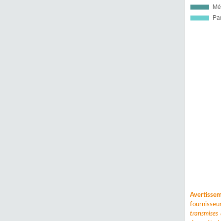
Avertisse
fournisse
transmises