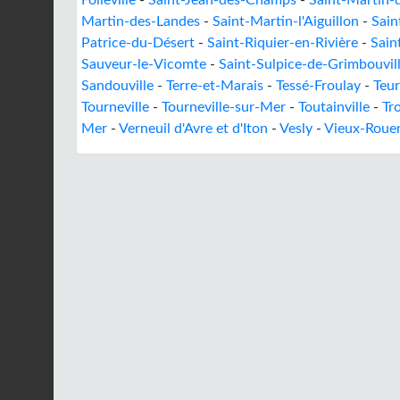
Folleville
-
Saint-Jean-des-Champs
-
Saint-Martin-d
Martin-des-Landes
-
Saint-Martin-l'Aiguillon
-
Sain
Patrice-du-Désert
-
Saint-Riquier-en-Rivière
-
Sain
Sauveur-le-Vicomte
-
Saint-Sulpice-de-Grimbouvil
Sandouville
-
Terre-et-Marais
-
Tessé-Froulay
-
Teur
Tourneville
-
Tourneville-sur-Mer
-
Toutainville
-
Tr
Mer
-
Verneuil d'Avre et d'Iton
-
Vesly
-
Vieux-Rouen