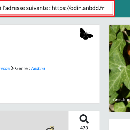
nidae
Genre :
Aeshna
Prev
Aeschne
473