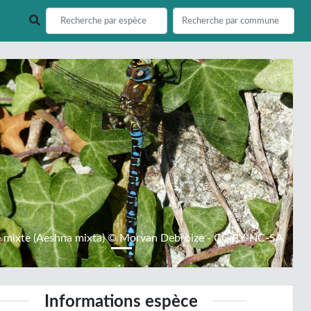
ious
Next
 mixte (Aeshna mixta) © Morvan Debroize - CC BY-NC-SA
Informations espèce