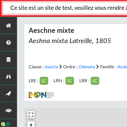
Aeschne mixte
Aeshna mixta
Latreille, 1805
Classe :
Insecta
Ordre :
Odonata
Famille :
Aesh
LRE :
LC
LRN :
LC
LRR :
LC
+