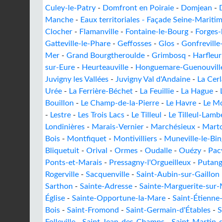
Culey-le-Patry
-
Domfront en Poiraie
-
Domjean
-
Manche
-
Eaux territoriales - Façade Seine-Mariti
Clocher
-
Flamanville
-
Fontaine-le-Bourg
-
Forges-
Gatteville-le-Phare
-
Geffosses
-
Glos
-
Gonfreville
Mer
-
Grand Bourgtheroulde
-
Grimbosq
-
Harfleur
sur-Eure
-
Heurteauville
-
Honguemare-Guenouvill
Juvigny les Vallées
-
Juvigny Val d'Andaine
-
La Cer
Urée
-
La Ferrière-Béchet
-
La Feuillie
-
La Hague
-
Bouillon
-
Le Champ-de-la-Pierre
-
Le Havre
-
Le M
-
Lestre
-
Les Trois Lacs
-
Le Tilleul
-
Le Tilleul-Lamb
Londinières
-
Marais-Vernier
-
Marchésieux
-
Mart
Bois
-
Montfiquet
-
Montivilliers
-
Muneville-le-Bi
Bliquetuit
-
Orival
-
Ormes
-
Oudalle
-
Ouézy
-
Pac
Ponts-et-Marais
-
Pressagny-l'Orgueilleux
-
Putang
Rogerville
-
Sacquenville
-
Saint-Aubin-sur-Gaillon
Sarthon
-
Sainte-Adresse
-
Sainte-Marguerite-sur
Église
-
Sainte-Opportune-la-Mare
-
Saint-Étienne
Bois
-
Saint-Fromond
-
Saint-Germain-d'Étables
-
S