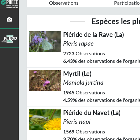
Observations
Participatio
Espèces les p
Piéride de la Rave (La)
Pieris rapae
2723
Observations
6.43%
des observations de l'organ
Myrtil (Le)
Maniola jurtina
1945
Observations
4.59%
des observations de l'organ
Piéride du Navet (La)
Pieris napi
1569
Observations
3.70%
des observations de l'organ