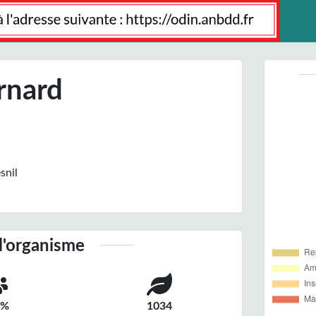
rnard
snil
l'organisme
5%
1034