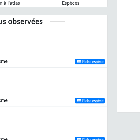
n à l'atlas
Espèces
lus observées
isme
Fiche espèce
isme
Fiche espèce
isme
Fiche espèce