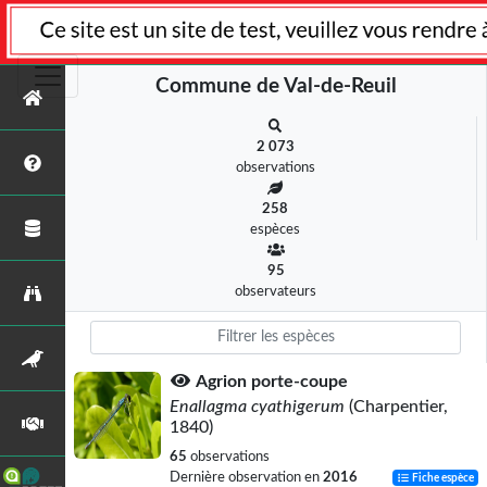
Commune de Val-de-Reuil
2 073
observations
258
espèces
95
observateurs
Agrion porte-coupe
Enallagma cyathigerum
(Charpentier,
1840)
65
observations
Dernière observation en
2016
Fiche espèce