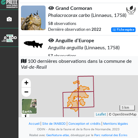
Grand Cormoran
Phalacrocorax carbo
(Linnaeus, 1758)
58
observations
Dernière observation en
2022
Fiche espèce
Anguille d’Europe
Anguilla anguilla
(Linnaeus, 1758)
57
observations
100 dernières observations dans la commune de
Dernière observation en
2011
Fiche espèce
Val-de-Reuil
Foulque macroule
Fulica atra
Linnaeus, 1758
+
56
observations
−
Dernière observation en
2022
Fiche espèce
Agrion élégant
5 km
Ischnura elegans
(Vander Linden, 1820)
Leaflet
| © OpenStreetMap
56
observations
Accueil
|
Site de l'ANBDD
|
Conception et crédits
|
Mentions légales
Dernière observation en
2016
Fiche espèce
ODIN - Atlas de la faune et de la flore de Normandie, 2023
Réalisé avec
GeoNature-atlas
, développé par le
Parc national des Écrins
Orthétrum réticulé (L')