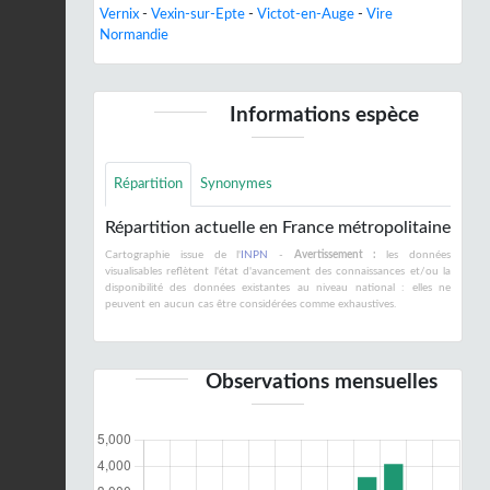
Vernix
-
Vexin-sur-Epte
-
Victot-en-Auge
-
Vire
Normandie
Informations espèce
Répartition
Synonymes
Répartition actuelle en France métropolitaine
Cartographie issue de l'
INPN
-
Avertissement :
les données
visualisables reflètent l'état d'avancement des connaissances et/ou la
disponibilité des données existantes au niveau national : elles ne
peuvent en aucun cas être considérées comme exhaustives.
Observations mensuelles