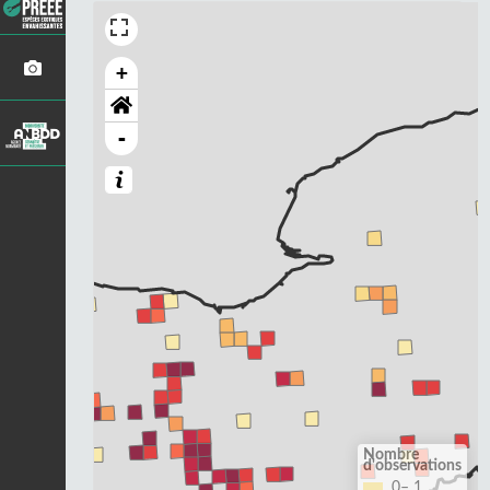
+
-
Nombre
d'observations
0– 1