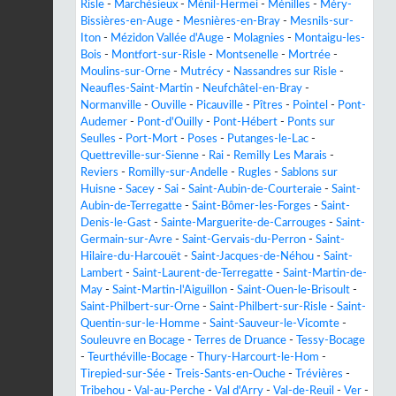
Risle
-
Marchésieux
-
Ménil-Hermei
-
Ménilles
-
Méry-
Bissières-en-Auge
-
Mesnières-en-Bray
-
Mesnils-sur-
Iton
-
Mézidon Vallée d'Auge
-
Molagnies
-
Montaigu-les-
Bois
-
Montfort-sur-Risle
-
Montsenelle
-
Mortrée
-
Moulins-sur-Orne
-
Mutrécy
-
Nassandres sur Risle
-
Neaufles-Saint-Martin
-
Neufchâtel-en-Bray
-
Normanville
-
Ouville
-
Picauville
-
Pîtres
-
Pointel
-
Pont-
Audemer
-
Pont-d'Ouilly
-
Pont-Hébert
-
Ponts sur
Seulles
-
Port-Mort
-
Poses
-
Putanges-le-Lac
-
Quettreville-sur-Sienne
-
Rai
-
Remilly Les Marais
-
Reviers
-
Romilly-sur-Andelle
-
Rugles
-
Sablons sur
Huisne
-
Sacey
-
Sai
-
Saint-Aubin-de-Courteraie
-
Saint-
Aubin-de-Terregatte
-
Saint-Bômer-les-Forges
-
Saint-
Denis-le-Gast
-
Sainte-Marguerite-de-Carrouges
-
Saint-
Germain-sur-Avre
-
Saint-Gervais-du-Perron
-
Saint-
Hilaire-du-Harcouët
-
Saint-Jacques-de-Néhou
-
Saint-
Lambert
-
Saint-Laurent-de-Terregatte
-
Saint-Martin-de-
May
-
Saint-Martin-l'Aiguillon
-
Saint-Ouen-le-Brisoult
-
Saint-Philbert-sur-Orne
-
Saint-Philbert-sur-Risle
-
Saint-
Quentin-sur-le-Homme
-
Saint-Sauveur-le-Vicomte
-
Souleuvre en Bocage
-
Terres de Druance
-
Tessy-Bocage
-
Teurthéville-Bocage
-
Thury-Harcourt-le-Hom
-
Tirepied-sur-Sée
-
Treis-Sants-en-Ouche
-
Trévières
-
Tribehou
-
Val-au-Perche
-
Val d'Arry
-
Val-de-Reuil
-
Ver
-