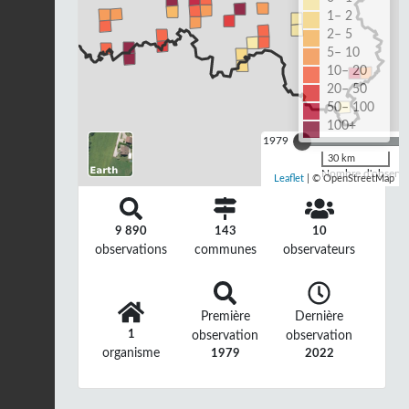
1– 2
2– 5
5– 10
10– 20
20– 50
50– 100
100+
1979
30 km
Nombre d'observat
Leaflet
| © OpenStreetMap
9 890
143
10
observations
communes
observateurs
Première
Dernière
1
observation
observation
organisme
1979
2022