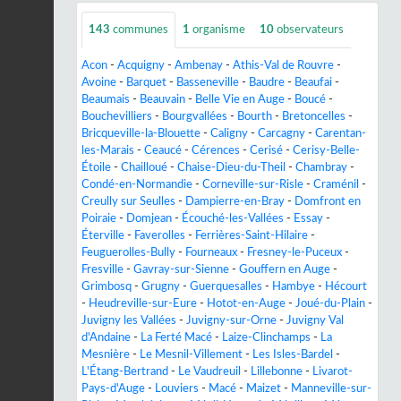
143
communes
1
organisme
10
observateurs
Acon
-
Acquigny
-
Ambenay
-
Athis-Val de Rouvre
-
Avoine
-
Barquet
-
Basseneville
-
Baudre
-
Beaufai
-
Beaumais
-
Beauvain
-
Belle Vie en Auge
-
Boucé
-
Bouchevilliers
-
Bourgvallées
-
Bourth
-
Bretoncelles
-
Bricqueville-la-Blouette
-
Caligny
-
Carcagny
-
Carentan-
les-Marais
-
Ceaucé
-
Cérences
-
Cerisé
-
Cerisy-Belle-
Étoile
-
Chailloué
-
Chaise-Dieu-du-Theil
-
Chambray
-
Condé-en-Normandie
-
Corneville-sur-Risle
-
Craménil
-
Creully sur Seulles
-
Dampierre-en-Bray
-
Domfront en
Poiraie
-
Domjean
-
Écouché-les-Vallées
-
Essay
-
Éterville
-
Faverolles
-
Ferrières-Saint-Hilaire
-
Feuguerolles-Bully
-
Fourneaux
-
Fresney-le-Puceux
-
Fresville
-
Gavray-sur-Sienne
-
Gouffern en Auge
-
Grimbosq
-
Grugny
-
Guerquesalles
-
Hambye
-
Hécourt
-
Heudreville-sur-Eure
-
Hotot-en-Auge
-
Joué-du-Plain
-
Juvigny les Vallées
-
Juvigny-sur-Orne
-
Juvigny Val
d'Andaine
-
La Ferté Macé
-
Laize-Clinchamps
-
La
Mesnière
-
Le Mesnil-Villement
-
Les Isles-Bardel
-
L'Étang-Bertrand
-
Le Vaudreuil
-
Lillebonne
-
Livarot-
Pays-d'Auge
-
Louviers
-
Macé
-
Maizet
-
Manneville-sur-