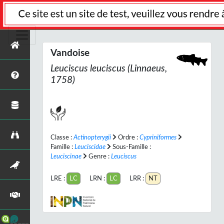
Vandoise
Leuciscus leuciscus
(Linnaeus,
1758)
Classe :
Actinopterygii
Ordre :
Cypriniformes
Famille :
Leuciscidae
Sous-Famille :
Leuciscinae
Genre :
Leuciscus
LRE :
LC
LRN :
LC
LRR :
NT