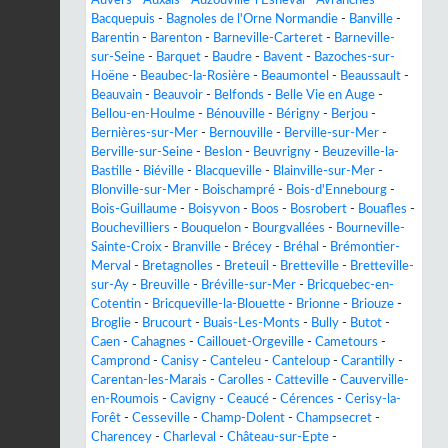
Bacquepuis
-
Bagnoles de l'Orne Normandie
-
Banville
-
Barentin
-
Barenton
-
Barneville-Carteret
-
Barneville-
sur-Seine
-
Barquet
-
Baudre
-
Bavent
-
Bazoches-sur-
Hoëne
-
Beaubec-la-Rosière
-
Beaumontel
-
Beaussault
-
Beauvain
-
Beauvoir
-
Belfonds
-
Belle Vie en Auge
-
Bellou-en-Houlme
-
Bénouville
-
Bérigny
-
Berjou
-
Bernières-sur-Mer
-
Bernouville
-
Berville-sur-Mer
-
Berville-sur-Seine
-
Beslon
-
Beuvrigny
-
Beuzeville-la-
Bastille
-
Biéville
-
Blacqueville
-
Blainville-sur-Mer
-
Blonville-sur-Mer
-
Boischampré
-
Bois-d'Ennebourg
-
Bois-Guillaume
-
Boisyvon
-
Boos
-
Bosrobert
-
Bouafles
-
Bouchevilliers
-
Bouquelon
-
Bourgvallées
-
Bourneville-
Sainte-Croix
-
Branville
-
Brécey
-
Bréhal
-
Brémontier-
Merval
-
Bretagnolles
-
Breteuil
-
Bretteville
-
Bretteville-
sur-Ay
-
Breuville
-
Bréville-sur-Mer
-
Bricquebec-en-
Cotentin
-
Bricqueville-la-Blouette
-
Brionne
-
Briouze
-
Broglie
-
Brucourt
-
Buais-Les-Monts
-
Bully
-
Butot
-
Caen
-
Cahagnes
-
Caillouet-Orgeville
-
Cametours
-
Camprond
-
Canisy
-
Canteleu
-
Canteloup
-
Carantilly
-
Carentan-les-Marais
-
Carolles
-
Catteville
-
Cauverville-
en-Roumois
-
Cavigny
-
Ceaucé
-
Cérences
-
Cerisy-la-
Forêt
-
Cesseville
-
Champ-Dolent
-
Champsecret
-
Charencey
-
Charleval
-
Château-sur-Epte
-