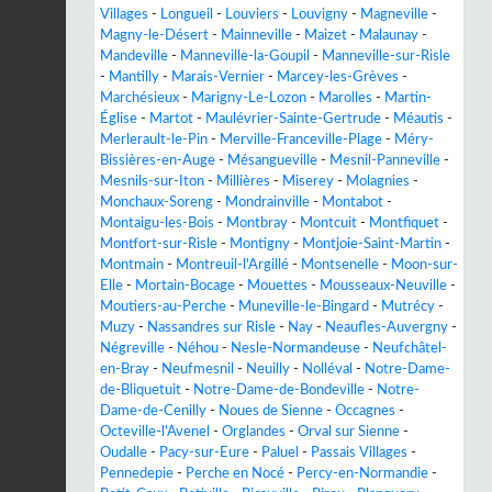
Villages
-
Longueil
-
Louviers
-
Louvigny
-
Magneville
-
Magny-le-Désert
-
Mainneville
-
Maizet
-
Malaunay
-
Mandeville
-
Manneville-la-Goupil
-
Manneville-sur-Risle
-
Mantilly
-
Marais-Vernier
-
Marcey-les-Grèves
-
Marchésieux
-
Marigny-Le-Lozon
-
Marolles
-
Martin-
Église
-
Martot
-
Maulévrier-Sainte-Gertrude
-
Méautis
-
Merlerault-le-Pin
-
Merville-Franceville-Plage
-
Méry-
Bissières-en-Auge
-
Mésangueville
-
Mesnil-Panneville
-
Mesnils-sur-Iton
-
Millières
-
Miserey
-
Molagnies
-
Monchaux-Soreng
-
Mondrainville
-
Montabot
-
Montaigu-les-Bois
-
Montbray
-
Montcuit
-
Montfiquet
-
Montfort-sur-Risle
-
Montigny
-
Montjoie-Saint-Martin
-
Montmain
-
Montreuil-l'Argillé
-
Montsenelle
-
Moon-sur-
Elle
-
Mortain-Bocage
-
Mouettes
-
Mousseaux-Neuville
-
Moutiers-au-Perche
-
Muneville-le-Bingard
-
Mutrécy
-
Muzy
-
Nassandres sur Risle
-
Nay
-
Neaufles-Auvergny
-
Négreville
-
Néhou
-
Nesle-Normandeuse
-
Neufchâtel-
en-Bray
-
Neufmesnil
-
Neuilly
-
Nolléval
-
Notre-Dame-
de-Bliquetuit
-
Notre-Dame-de-Bondeville
-
Notre-
Dame-de-Cenilly
-
Noues de Sienne
-
Occagnes
-
Octeville-l'Avenel
-
Orglandes
-
Orval sur Sienne
-
Oudalle
-
Pacy-sur-Eure
-
Paluel
-
Passais Villages
-
Pennedepie
-
Perche en Nocé
-
Percy-en-Normandie
-