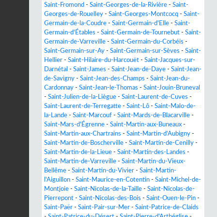
Saint-Fromond
-
Saint-Georges-de-la-Rivière
-
Saint-
Georges-de-Rouelley
-
Saint-Georges-Montcocq
-
Saint-
Germain-de-la-Coudre
-
Saint-Germain-d'Elle
-
Saint-
Germain-d'Étables
-
Saint-Germain-de-Tournebut
-
Saint-
Germain-de-Varreville
-
Saint-Germain-du-Corbéis
-
Saint-Germain-sur-Ay
-
Saint-Germain-sur-Sèves
-
Saint-
Hellier
-
Saint-Hilaire-du-Harcouët
-
Saint-Jacques-sur-
Darnétal
-
Saint-James
-
Saint-Jean-de-Daye
-
Saint-Jean-
de-Savigny
-
Saint-Jean-des-Champs
-
Saint-Jean-du-
Cardonnay
-
Saint-Jean-le-Thomas
-
Saint-Jouin-Bruneval
-
Saint-Julien-de-la-Liègue
-
Saint-Laurent-de-Cuves
-
Saint-Laurent-de-Terregatte
-
Saint-Lô
-
Saint-Malo-de-
la-Lande
-
Saint-Marcouf
-
Saint-Mards-de-Blacarville
-
Saint-Mars-d'Égrenne
-
Saint-Martin-aux-Buneaux
-
Saint-Martin-aux-Chartrains
-
Saint-Martin-d'Aubigny
-
Saint-Martin-de-Boscherville
-
Saint-Martin-de-Cenilly
-
Saint-Martin-de-la-Lieue
-
Saint-Martin-des-Landes
-
Saint-Martin-de-Varreville
-
Saint-Martin-du-Vieux-
Bellême
-
Saint-Martin-du-Vivier
-
Saint-Martin-
l'Aiguillon
-
Saint-Maurice-en-Cotentin
-
Saint-Michel-de-
Montjoie
-
Saint-Nicolas-de-la-Taille
-
Saint-Nicolas-de-
Pierrepont
-
Saint-Nicolas-des-Bois
-
Saint-Ouen-le-Pin
-
Saint-Paër
-
Saint-Pair-sur-Mer
-
Saint-Patrice-de-Claids
-
Saint-Patrice-du-Désert
-
Saint-Pierre-d'Arthéglise
-