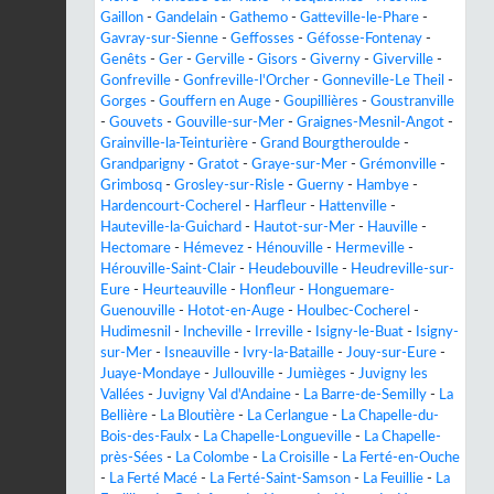
Gaillon
-
Gandelain
-
Gathemo
-
Gatteville-le-Phare
-
Gavray-sur-Sienne
-
Geffosses
-
Géfosse-Fontenay
-
Genêts
-
Ger
-
Gerville
-
Gisors
-
Giverny
-
Giverville
-
Gonfreville
-
Gonfreville-l'Orcher
-
Gonneville-Le Theil
-
Gorges
-
Gouffern en Auge
-
Goupillières
-
Goustranville
-
Gouvets
-
Gouville-sur-Mer
-
Graignes-Mesnil-Angot
-
Grainville-la-Teinturière
-
Grand Bourgtheroulde
-
Grandparigny
-
Gratot
-
Graye-sur-Mer
-
Grémonville
-
Grimbosq
-
Grosley-sur-Risle
-
Guerny
-
Hambye
-
Hardencourt-Cocherel
-
Harfleur
-
Hattenville
-
Hauteville-la-Guichard
-
Hautot-sur-Mer
-
Hauville
-
Hectomare
-
Hémevez
-
Hénouville
-
Hermeville
-
Hérouville-Saint-Clair
-
Heudebouville
-
Heudreville-sur-
Eure
-
Heurteauville
-
Honfleur
-
Honguemare-
Guenouville
-
Hotot-en-Auge
-
Houlbec-Cocherel
-
Hudimesnil
-
Incheville
-
Irreville
-
Isigny-le-Buat
-
Isigny-
sur-Mer
-
Isneauville
-
Ivry-la-Bataille
-
Jouy-sur-Eure
-
Juaye-Mondaye
-
Jullouville
-
Jumièges
-
Juvigny les
Vallées
-
Juvigny Val d'Andaine
-
La Barre-de-Semilly
-
La
Bellière
-
La Bloutière
-
La Cerlangue
-
La Chapelle-du-
Bois-des-Faulx
-
La Chapelle-Longueville
-
La Chapelle-
près-Sées
-
La Colombe
-
La Croisille
-
La Ferté-en-Ouche
-
La Ferté Macé
-
La Ferté-Saint-Samson
-
La Feuillie
-
La