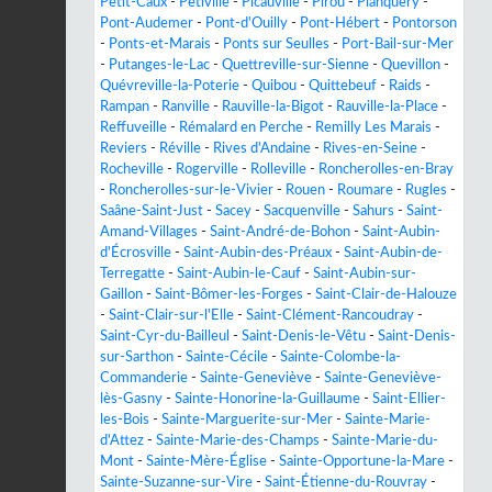
Petit-Caux
-
Petiville
-
Picauville
-
Pirou
-
Planquery
-
Pont-Audemer
-
Pont-d'Ouilly
-
Pont-Hébert
-
Pontorson
-
Ponts-et-Marais
-
Ponts sur Seulles
-
Port-Bail-sur-Mer
-
Putanges-le-Lac
-
Quettreville-sur-Sienne
-
Quevillon
-
Quévreville-la-Poterie
-
Quibou
-
Quittebeuf
-
Raids
-
Rampan
-
Ranville
-
Rauville-la-Bigot
-
Rauville-la-Place
-
Reffuveille
-
Rémalard en Perche
-
Remilly Les Marais
-
Reviers
-
Réville
-
Rives d'Andaine
-
Rives-en-Seine
-
Rocheville
-
Rogerville
-
Rolleville
-
Roncherolles-en-Bray
-
Roncherolles-sur-le-Vivier
-
Rouen
-
Roumare
-
Rugles
-
Saâne-Saint-Just
-
Sacey
-
Sacquenville
-
Sahurs
-
Saint-
Amand-Villages
-
Saint-André-de-Bohon
-
Saint-Aubin-
d'Écrosville
-
Saint-Aubin-des-Préaux
-
Saint-Aubin-de-
Terregatte
-
Saint-Aubin-le-Cauf
-
Saint-Aubin-sur-
Gaillon
-
Saint-Bômer-les-Forges
-
Saint-Clair-de-Halouze
-
Saint-Clair-sur-l'Elle
-
Saint-Clément-Rancoudray
-
Saint-Cyr-du-Bailleul
-
Saint-Denis-le-Vêtu
-
Saint-Denis-
sur-Sarthon
-
Sainte-Cécile
-
Sainte-Colombe-la-
Commanderie
-
Sainte-Geneviève
-
Sainte-Geneviève-
lès-Gasny
-
Sainte-Honorine-la-Guillaume
-
Saint-Ellier-
les-Bois
-
Sainte-Marguerite-sur-Mer
-
Sainte-Marie-
d'Attez
-
Sainte-Marie-des-Champs
-
Sainte-Marie-du-
Mont
-
Sainte-Mère-Église
-
Sainte-Opportune-la-Mare
-
Sainte-Suzanne-sur-Vire
-
Saint-Étienne-du-Rouvray
-