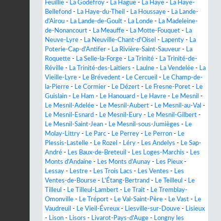
Feuillie
-
La Godefroy
-
La Hague
-
La Haye
-
La Haye-
Bellefond
-
La Haye-du-Theil
-
La Houssaye
-
La Lande-
d'Airou
-
La Lande-de-Goult
-
La Londe
-
La Madeleine-
de-Nonancourt
-
La Meauffe
-
La Motte-Fouquet
-
La
Neuve-Lyre
-
La Neuville-Chant-d'Oisel
-
Lapenty
-
La
Poterie-Cap-d'Antifer
-
La Rivière-Saint-Sauveur
-
La
Roquette
-
La Selle-la-Forge
-
La Trinité
-
La Trinité-de-
Réville
-
La Trinité-des-Laitiers
-
Laulne
-
La Vendelée
-
La
Vieille-Lyre
-
Le Brévedent
-
Le Cercueil
-
Le Champ-de-
la-Pierre
-
Le Cormier
-
Le Dézert
-
Le Fresne-Poret
-
Le
Guislain
-
Le Ham
-
Le Hanouard
-
Le Havre
-
Le Mesnil
-
Le Mesnil-Adelée
-
Le Mesnil-Aubert
-
Le Mesnil-au-Val
-
Le Mesnil-Esnard
-
Le Mesnil-Eury
-
Le Mesnil-Gilbert
-
Le Mesnil-Saint-Jean
-
Le Mesnil-sous-Jumièges
-
Le
Molay-Littry
-
Le Parc
-
Le Perrey
-
Le Perron
-
Le
Plessis-Lastelle
-
Le Rozel
-
Léry
-
Les Andelys
-
Le Sap-
André
-
Les Baux-de-Breteuil
-
Les Loges-Marchis
-
Les
Monts d'Andaine
-
Les Monts d'Aunay
-
Les Pieux
-
Lessay
-
Lestre
-
Les Trois Lacs
-
Les Ventes
-
Les
Ventes-de-Bourse
-
L'Étang-Bertrand
-
Le Teilleul
-
Le
Tilleul
-
Le Tilleul-Lambert
-
Le Trait
-
Le Tremblay-
Omonville
-
Le Tréport
-
Le Val-Saint-Père
-
Le Vast
-
Le
Vaudreuil
-
Le Vieil-Évreux
-
Liesville-sur-Douve
-
Lisieux
-
Lison
-
Lisors
-
Livarot-Pays-d'Auge
-
Longny les