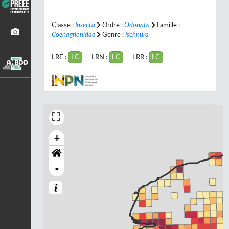
Classe :
Insecta
Ordre :
Odonata
Famille :
Coenagrionidae
Genre :
Ischnura
LRE :
LC
LRN :
LC
LRR :
LC
+
-