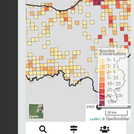
Nombre
d'observations
0– 1
1– 2
2– 5
5– 10
10– 20
20– 50
50– 100
100+
1905
30 km
Nombre d'observa
Leaflet
| © OpenStreetMap