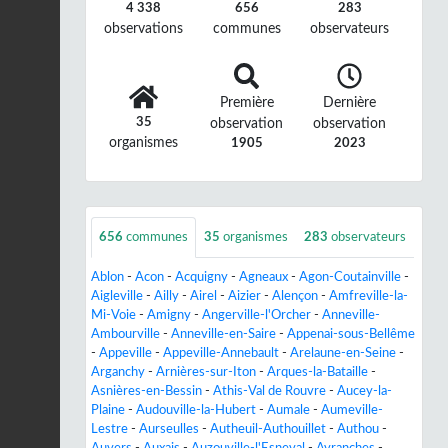
4 338
656
283
observations
communes
observateurs
Première
Dernière
35
observation
observation
organismes
1905
2023
656
communes
35
organismes
283
observateurs
Ablon
-
Acon
-
Acquigny
-
Agneaux
-
Agon-Coutainville
-
Aigleville
-
Ailly
-
Airel
-
Aizier
-
Alençon
-
Amfreville-la-
Mi-Voie
-
Amigny
-
Angerville-l'Orcher
-
Anneville-
Ambourville
-
Anneville-en-Saire
-
Appenai-sous-Bellême
-
Appeville
-
Appeville-Annebault
-
Arelaune-en-Seine
-
Arganchy
-
Arnières-sur-Iton
-
Arques-la-Bataille
-
Asnières-en-Bessin
-
Athis-Val de Rouvre
-
Aucey-la-
Plaine
-
Audouville-la-Hubert
-
Aumale
-
Aumeville-
Lestre
-
Aurseulles
-
Autheuil-Authouillet
-
Authou
-
Auvers
-
Auxais
-
Auzouville-l'Esneval
-
Avranches
-