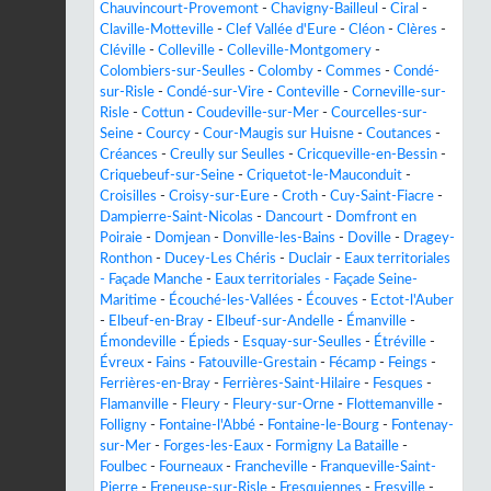
Chauvincourt-Provemont
-
Chavigny-Bailleul
-
Ciral
-
Claville-Motteville
-
Clef Vallée d'Eure
-
Cléon
-
Clères
-
Cléville
-
Colleville
-
Colleville-Montgomery
-
Colombiers-sur-Seulles
-
Colomby
-
Commes
-
Condé-
sur-Risle
-
Condé-sur-Vire
-
Conteville
-
Corneville-sur-
Risle
-
Cottun
-
Coudeville-sur-Mer
-
Courcelles-sur-
Seine
-
Courcy
-
Cour-Maugis sur Huisne
-
Coutances
-
Créances
-
Creully sur Seulles
-
Cricqueville-en-Bessin
-
Criquebeuf-sur-Seine
-
Criquetot-le-Mauconduit
-
Croisilles
-
Croisy-sur-Eure
-
Croth
-
Cuy-Saint-Fiacre
-
Dampierre-Saint-Nicolas
-
Dancourt
-
Domfront en
Poiraie
-
Domjean
-
Donville-les-Bains
-
Doville
-
Dragey-
Ronthon
-
Ducey-Les Chéris
-
Duclair
-
Eaux territoriales
- Façade Manche
-
Eaux territoriales - Façade Seine-
Maritime
-
Écouché-les-Vallées
-
Écouves
-
Ectot-l'Auber
-
Elbeuf-en-Bray
-
Elbeuf-sur-Andelle
-
Émanville
-
Émondeville
-
Épieds
-
Esquay-sur-Seulles
-
Étréville
-
Évreux
-
Fains
-
Fatouville-Grestain
-
Fécamp
-
Feings
-
Ferrières-en-Bray
-
Ferrières-Saint-Hilaire
-
Fesques
-
Flamanville
-
Fleury
-
Fleury-sur-Orne
-
Flottemanville
-
Folligny
-
Fontaine-l'Abbé
-
Fontaine-le-Bourg
-
Fontenay-
sur-Mer
-
Forges-les-Eaux
-
Formigny La Bataille
-
Foulbec
-
Fourneaux
-
Francheville
-
Franqueville-Saint-
Pierre
-
Freneuse-sur-Risle
-
Fresquiennes
-
Fresville
-