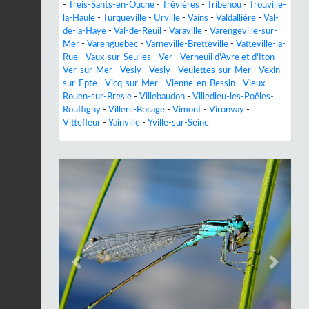
-
Treis-Sants-en-Ouche
-
Trévières
-
Tribehou
-
Trouville-
la-Haule
-
Turqueville
-
Urville
-
Vains
-
Valdallière
-
Val-
de-la-Haye
-
Val-de-Reuil
-
Varaville
-
Varengeville-sur-
Mer
-
Varenguebec
-
Varneville-Bretteville
-
Vatteville-la-
Rue
-
Vaux-sur-Seulles
-
Ver
-
Verneuil d'Avre et d'Iton
-
Ver-sur-Mer
-
Vesly
-
Vesly
-
Veulettes-sur-Mer
-
Vexin-
sur-Epte
-
Vicq-sur-Mer
-
Vienne-en-Bessin
-
Vieux-
Rouen-sur-Bresle
-
Villebaudon
-
Villedieu-les-Poêles-
Rouffigny
-
Villers-Bocage
-
Vimont
-
Vironvay
-
Vittefleur
-
Yainville
-
Yville-sur-Seine
Previous
Next