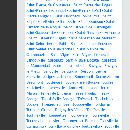
Saint-Pierre-de-Coutances
-
Saint-Pierre-des-Loges
-
Saint-Pierre-du-Jonquet
-
Saint-Pierre-du-Val
-
Saint-
Pierre-Langers
-
Saint-Planchers
-
Saint-Pois
-
Saint-
Riquier-en-Rivière
-
Saint-Saire
-
Saint-Samson
-
Saint-
Samson-de-la-Roque
-
Saint-Sauveur-de-Carrouges
-
Saint-Sauveur-de-Pierrepont
-
Saint-Sauveur-le-Vicomte
-
Saint-Sauveur-Villages
-
Saint-Sébastien-de-Morsent
-
Saint-Sébastien-de-Raids
-
Saint-Senier-de-Beuvron
-
Saint-Senier-sous-Avranches
-
Saint-Sulpice-de-
Grimbouville
-
Saint-Vigor
-
Saint-Vigor-d'Ymonville
-
Sandouville
-
Sarceaux
-
Sartilly-Baie-Bocage
-
Sassetot-
le-Mauconduit
-
Saumont-la-Poterie
-
Savigny
-
Savigny-
le-Vieux
-
Sénoville
-
Serquigny
-
Servon
-
Sevrai
-
Sideville
-
Soligny-la-Trappe
-
Sommesnil
-
Sortosville-en-
Beaumont
-
Sottevast
-
Souleuvre en Bocage
-
Subles
-
Surtainville
-
Tamerville
-
Tancarville
-
Tanis
-
Terre-et-
Marais
-
Terres de Druance
-
Tessé-Froulay
-
Tessy-
Bocage
-
Teurthéville-Bocage
-
Thèreval
-
Tinchebray-
Bocage
-
Tirepied-sur-Sée
-
Tocqueville
-
Torchamp
-
Torcy-le-Grand
-
Torigny-les-Villes
-
Touffreville
-
Touffréville
-
Touquettes
-
Tourgéville
-
Tourneville
-
Tourneville-sur-Mer
-
Tourouvre au Perche
-
Tourville-la-
Campagne
-
Tourville-la-Rivière
-
Toutainville
-
Tréauville