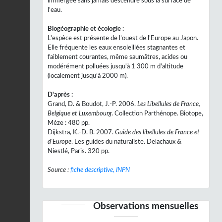
immergée sans jamais descendre sous la surface de
l’eau.
Biogéographie et écologie :
L'espèce est présente de l’ouest de l’Europe au Japon.
Elle fréquente les eaux ensoleillées stagnantes et
faiblement courantes, même saumâtres, acides ou
modérément polluées jusqu'à 1 300 m d'altitude
(localement jusqu’à 2000 m).
D'après :
Grand, D. & Boudot, J.-P. 2006.
Les Libellules de France,
Belgique et Luxembourg
. Collection Parthénope. Biotope,
Méze : 480 pp.
Dijkstra, K.-D. B. 2007.
Guide des libellules de France et
d'Europe
. Les guides du naturaliste. Delachaux &
Niestlé, Paris. 320 pp.
Source :
fiche descriptive, INPN
Observations mensuelles