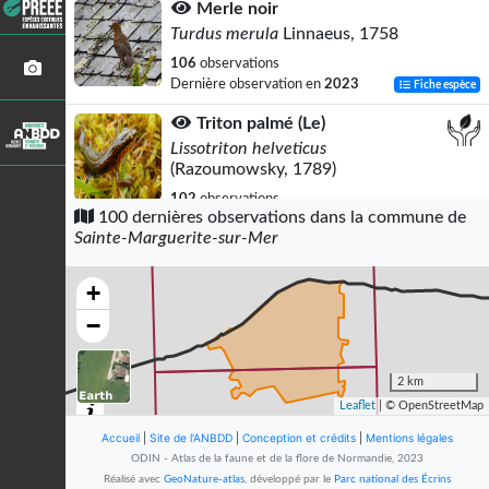
Merle noir
Turdus merula
Linnaeus, 1758
106
observations
Dernière observation en
2023
Fiche espèce
Triton palmé (Le)
Lissotriton helveticus
(Razoumowsky, 1789)
102
observations
100 dernières observations dans la commune de
Dernière observation en
2022
Fiche espèce
Sainte-Marguerite-sur-Mer
Pouillot véloce
Phylloscopus collybita
(Vieillot, 1817)
+
101
observations
−
Dernière observation en
2023
Fiche espèce
Troglodyte mignon
2 km
Troglodytes troglodytes
(Linnaeus,
Leaflet
| © OpenStreetMap
1758)
Accueil
|
Site de l'ANBDD
|
Conception et crédits
|
Mentions légales
95
observations
ODIN - Atlas de la faune et de la flore de Normandie, 2023
Dernière observation en
2023
Fiche espèce
Réalisé avec
GeoNature-atlas
, développé par le
Parc national des Écrins