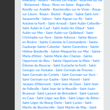
Réalcamp
-
Rebets
-
Remilly Les Marais
-
Ricarville-du-Val
-
Richemont
-
Rieux
-
Rives-en-Seine
-
Rogerville
-
Romilly-sur-Andelle
-
Roncherolles-sur-le-Vivier
-
Rosay-
sur-Lieure
-
Rouen
-
Routot
-
Rugles
-
Saâne-Saint-Just
-
Sacquenville
-
Sahurs
-
Saint-Aignan-sur-Ry
-
Saint-
Antoine-la-Forêt
-
Saint-Arnoult
-
Saint-Aubin-Celloville
-
Saint-Aubin-le-Cauf
-
Saint-Aubin-lès-Elbeuf
-
Saint-
Aubin-sur-Mer
-
Saint-Aubin-sur-Quillebeuf
-
Saint-
Christophe-sur-Avre
-
Sainte-Adresse
-
Sainte-Beuve-
en-Rivière
-
Sainte-Colombe-la-Commanderie
-
Sainte-
Gauburge-Sainte-Colombe
-
Sainte-Geneviève
-
Sainte-
Hélène-Bondeville
-
Sainte-Marguerite-sur-Mer
-
Sainte-
Marie-d'Attez
-
Sainte-Marie-des-Champs
-
Sainte-
Opportune-du-Bosc
-
Sainte-Opportune-la-Mare
-
Saint-
Étienne-du-Rouvray
-
Saint-Eustache-la-Forêt
-
Saint-
Georges-sur-Fontaine
-
Saint-Germain-de-Fresney
-
Saint-Germain-du-Corbéis
-
Saint-Germain-sur-Avre
-
Saint-Germain-sur-Eaulne
-
Saint-Honoré
-
Saint-
Jacques-d'Aliermont
-
Saint-Jean-de-Daye
-
Saint-Jean-
de-Folleville
-
Saint-Jean-de-la-Neuville
-
Saint-Jouin-
Bruneval
-
Saint-Laurent-de-Brèvedent
-
Saint-Laurent-
en-Caux
-
Saint-Léger-aux-Bois
-
Saint-Léger-de-Rôtes
-
Saint-Léger-du-Bourg-Denis
-
Saint-Lucien
-
Saint-
Martin-de-Boscherville
-
Saint-Martin-de-May
-
Saint-