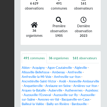
6 629
491
161
observations
communes
observateurs
Première
Dernière
36
observation
observation
organismes
1905
2023
491
communes
36
organismes
161
observateurs
Ablon
-
Acquigny
-
Agon-Coutainville
-
Aigleville
-
Allouville-Bellefosse
-
Ambenay
-
Amfreville
-
Amfreville-la-Mi-Voie
-
Amfreville-sur-Iton
-
Ancretiéville-Saint-Victor
-
Andé
-
Anneville-Ambourville
-
Anquetierville
-
Arelaune-en-Seine
-
Arnières-sur-Iton
-
Arques-la-Bataille
-
Auberville
-
Authevernes
-
Auzebosc
-
Auzouville-l'Esneval
-
Auzouville-sur-Ry
-
Auzouville-
sur-Saâne
-
Avesnes-en-Val
-
Bacqueville-en-Caux
-
Bailleul-la-Vallée
-
Bailly-en-Rivière
-
Bardouville
-