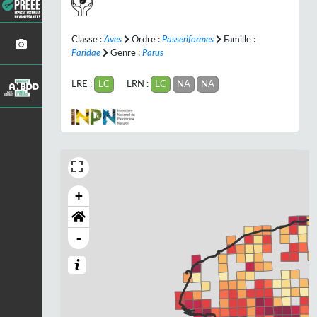
Classe :
Aves
Ordre :
Passeriformes
Famille :
Paridae
Genre :
Parus
LRE :
LC
LRN :
LC
NA
NA
+
-