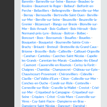
Barentin
-
Barneville-sur-Seine
-
Bayeux
-
Beaubec-la-
Rosière
-
Beaumont-le-Roger
-
Belbeuf
-
Belforêt-en-
Perche
-
Bellavilliers
-
Bellengreville
-
Benerville-sur-Mer
-
Bernay
-
Bernouville
-
Bertreville-Saint-Ouen
-
Berville-
sur-Mer
-
Berville-sur-Seine
-
Beuzeville
-
Beuzeville-la-
Grenier
-
Bézancourt
-
Blangy-sur-Bresle
-
Blonville-sur-
Mer
-
Bois-Arnault
-
Bois-Guilbert
-
Bois-Héroult
-
Bois-
Normand-près-Lyre
-
Boissay
-
Boitron
-
Bolbec
-
Boncourt
-
Boos
-
Bosroumois
-
Bouafles
-
Bouelles
-
Bouquelon
-
Bouquetot
-
Bourneville-Sainte-Croix
-
Brachy
-
Bréauté
-
Breteuil
-
Bretteville-du-Grand-Caux
-
Brionne
-
Brosville
-
Bully
-
Cailleville
-
Caillouet-Orgeville
-
Canehan
-
Canteleu
-
Caorches-Saint-Nicolas
-
Capelle-
les-Grands
-
Carentan-les-Marais
-
Caudebec-lès-Elbeuf
-
Caumont
-
Cauverville-en-Roumois
-
Cerisy-la-Forêt
-
Chaignes
-
Chamblac
-
Champsecret
-
Château-sur-Epte
-
Chauvincourt-Provemont
-
Chéronvilliers
-
Cideville
-
Claville
-
Clef Vallée d'Eure
-
Cléon
-
Colleville-sur-Mer
-
Conches-en-Ouche
-
Condé-sur-Risle
-
Conteville
-
Corneville-sur-Risle
-
Crasville-la-Mallet
-
Crestot
-
Criel-
sur-Mer
-
Criquebeuf-la-Campagne
-
Criquebeuf-sur-
Seine
-
Criquiers
-
Critot
-
Croix-Mare
-
Cuverville-sur-
Yères
-
Cuy-Saint-Fiacre
-
Dampierre-en-Bray
-
Dampierre-Saint-Nicolas
-
Dancourt
-
Darnétal
-