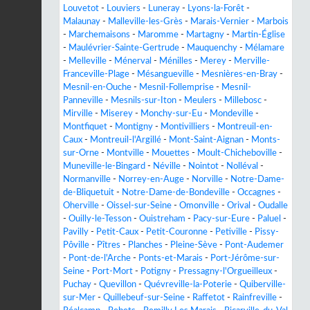
Louvetot
-
Louviers
-
Luneray
-
Lyons-la-Forêt
-
Malaunay
-
Malleville-les-Grès
-
Marais-Vernier
-
Marbois
-
Marchemaisons
-
Maromme
-
Martagny
-
Martin-Église
-
Maulévrier-Sainte-Gertrude
-
Mauquenchy
-
Mélamare
-
Melleville
-
Ménerval
-
Ménilles
-
Merey
-
Merville-
Franceville-Plage
-
Mésangueville
-
Mesnières-en-Bray
-
Mesnil-en-Ouche
-
Mesnil-Follemprise
-
Mesnil-
Panneville
-
Mesnils-sur-Iton
-
Meulers
-
Millebosc
-
Mirville
-
Miserey
-
Monchy-sur-Eu
-
Mondeville
-
Montfiquet
-
Montigny
-
Montivilliers
-
Montreuil-en-
Caux
-
Montreuil-l'Argillé
-
Mont-Saint-Aignan
-
Monts-
sur-Orne
-
Montville
-
Mouettes
-
Moult-Chicheboville
-
Muneville-le-Bingard
-
Néville
-
Nointot
-
Nolléval
-
Normanville
-
Norrey-en-Auge
-
Norville
-
Notre-Dame-
de-Bliquetuit
-
Notre-Dame-de-Bondeville
-
Occagnes
-
Oherville
-
Oissel-sur-Seine
-
Omonville
-
Orival
-
Oudalle
-
Ouilly-le-Tesson
-
Ouistreham
-
Pacy-sur-Eure
-
Paluel
-
Pavilly
-
Petit-Caux
-
Petit-Couronne
-
Petiville
-
Pissy-
Pôville
-
Pîtres
-
Planches
-
Pleine-Sève
-
Pont-Audemer
-
Pont-de-l'Arche
-
Ponts-et-Marais
-
Port-Jérôme-sur-
Seine
-
Port-Mort
-
Potigny
-
Pressagny-l'Orgueilleux
-
Puchay
-
Quevillon
-
Quévreville-la-Poterie
-
Quiberville-
sur-Mer
-
Quillebeuf-sur-Seine
-
Raffetot
-
Rainfreville
-