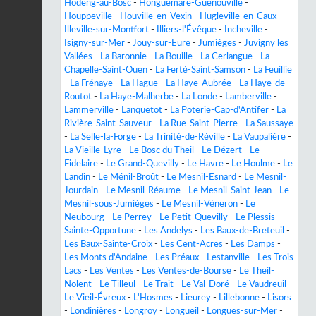
Hodeng-au-Bosc
-
Honguemare-Guenouville
-
Houppeville
-
Houville-en-Vexin
-
Hugleville-en-Caux
-
Illeville-sur-Montfort
-
Illiers-l'Évêque
-
Incheville
-
Isigny-sur-Mer
-
Jouy-sur-Eure
-
Jumièges
-
Juvigny les
Vallées
-
La Baronnie
-
La Bouille
-
La Cerlangue
-
La
Chapelle-Saint-Ouen
-
La Ferté-Saint-Samson
-
La Feuillie
-
La Frénaye
-
La Hague
-
La Haye-Aubrée
-
La Haye-de-
Routot
-
La Haye-Malherbe
-
La Londe
-
Lamberville
-
Lammerville
-
Lanquetot
-
La Poterie-Cap-d'Antifer
-
La
Rivière-Saint-Sauveur
-
La Rue-Saint-Pierre
-
La Saussaye
-
La Selle-la-Forge
-
La Trinité-de-Réville
-
La Vaupalière
-
La Vieille-Lyre
-
Le Bosc du Theil
-
Le Dézert
-
Le
Fidelaire
-
Le Grand-Quevilly
-
Le Havre
-
Le Houlme
-
Le
Landin
-
Le Ménil-Broût
-
Le Mesnil-Esnard
-
Le Mesnil-
Jourdain
-
Le Mesnil-Réaume
-
Le Mesnil-Saint-Jean
-
Le
Mesnil-sous-Jumièges
-
Le Mesnil-Véneron
-
Le
Neubourg
-
Le Perrey
-
Le Petit-Quevilly
-
Le Plessis-
Sainte-Opportune
-
Les Andelys
-
Les Baux-de-Breteuil
-
Les Baux-Sainte-Croix
-
Les Cent-Acres
-
Les Damps
-
Les Monts d'Andaine
-
Les Préaux
-
Lestanville
-
Les Trois
Lacs
-
Les Ventes
-
Les Ventes-de-Bourse
-
Le Theil-
Nolent
-
Le Tilleul
-
Le Trait
-
Le Val-Doré
-
Le Vaudreuil
-
Le Vieil-Évreux
-
L'Hosmes
-
Lieurey
-
Lillebonne
-
Lisors
-
Londinières
-
Longroy
-
Longueil
-
Longues-sur-Mer
-