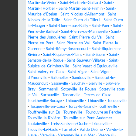
Martin-du-Vivier
-
Saint-Martin-le-Gaillard
-
Saint-
Martin-l'Hortier
-
Saint-Martin-Saint-Firmin
-
Saint-
Maurice-d'Ételan
-
Saint-Nicolas-d'Aliermont
-
Saint-
Nicolas-de-la-Taille
-
Saint-Ouen-du-Tilleul
-
Saint-Ouen-
le-Mauger
-
Saint-Ouen-sous-Bailly
-
Saint-Paër
-
Saint-
Pierre-de-Bailleul
-
Saint-Pierre-de-Manneville
-
Saint-
Pierre-des-Jonquières
-
Saint-Pierre-du-Val
-
Saint-
Pierre-en-Port
-
Saint-Pierre-en-Val
-
Saint-Pierre-la-
Garenne
-
Saint-Rémy-Boscrocourt
-
Saint-Riquier-en-
Rivière
-
Saint-Riquier-ès-Plains
-
Saint-Saëns
-
Saint-
Samson-de-la-Roque
-
Saint-Sauveur-Villages
-
Saint-
Sulpice-de-Grimbouville
-
Saint-Vaast-d'Équiqueville
-
Saint-Valery-en-Caux
-
Saint-Vigor
-
Saint-Vigor-
d'Ymonville
-
Sallenelles
-
Sandouville
-
Sassetot-le-
Mauconduit
-
Sasseville
-
Sauchay
-
Sierville
-
Sigy-en-
Bray
-
Sommesnil
-
Sotteville-lès-Rouen
-
Sotteville-sous-
le-Val
-
Surtauville
-
Tancarville
-
Terres-de-Caux
-
Teurthéville-Bocage
-
Thibouville
-
Thiouville
-
Tocqueville
-
Tocqueville-en-Caux
-
Torcy-le-Grand
-
Touffreville
-
Touffreville-sur-Eu
-
Tourneville
-
Tourouvre au Perche
-
Tourville-la-Rivière
-
Tourville-sur-Pont-Audemer
-
Toutainville
-
Treis-Sants-en-Ouche
-
Triqueville
-
Trouville-la-Haule
-
Turretot
-
Val de Drôme
-
Val-de-la-
Haye
-
Varaville
-
Varengeville-sur-Mer
-
Vascœuil
-