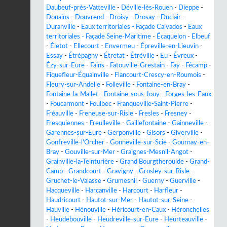
Daubeuf-près-Vatteville
-
Déville-lès-Rouen
-
Dieppe
-
Douains
-
Douvrend
-
Droisy
-
Drosay
-
Duclair
-
Duranville
-
Eaux territoriales - Façade Calvados
-
Eaux
territoriales - Façade Seine-Maritime
-
Écaquelon
-
Elbeuf
-
Életot
-
Ellecourt
-
Envermeu
-
Épreville-en-Lieuvin
-
Essay
-
Étrépagny
-
Étretat
-
Étréville
-
Eu
-
Évreux
-
Ézy-sur-Eure
-
Fains
-
Fatouville-Grestain
-
Fay
-
Fécamp
-
Fiquefleur-Équainville
-
Flancourt-Crescy-en-Roumois
-
Fleury-sur-Andelle
-
Folleville
-
Fontaine-en-Bray
-
Fontaine-la-Mallet
-
Fontaine-sous-Jouy
-
Forges-les-Eaux
-
Foucarmont
-
Foulbec
-
Franqueville-Saint-Pierre
-
Fréauville
-
Freneuse-sur-Risle
-
Fresles
-
Fresney
-
Fresquiennes
-
Freulleville
-
Gaillefontaine
-
Gainneville
-
Garennes-sur-Eure
-
Gerponville
-
Gisors
-
Giverville
-
Gonfreville-l'Orcher
-
Gonneville-sur-Scie
-
Gournay-en-
Bray
-
Gouville-sur-Mer
-
Graignes-Mesnil-Angot
-
Grainville-la-Teinturière
-
Grand Bourgtheroulde
-
Grand-
Camp
-
Grandcourt
-
Gravigny
-
Grosley-sur-Risle
-
Gruchet-le-Valasse
-
Grumesnil
-
Guerny
-
Guerville
-
Hacqueville
-
Harcanville
-
Harcourt
-
Harfleur
-
Haudricourt
-
Hautot-sur-Mer
-
Hautot-sur-Seine
-
Hauville
-
Hénouville
-
Héricourt-en-Caux
-
Héronchelles
-
Heudebouville
-
Heudreville-sur-Eure
-
Heurteauville
-