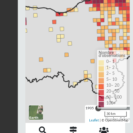
Nombre
d'observations
0– 1
1– 2
2– 5
5– 10
10– 20
20– 50
50– 100
100+
1905
30 km
Nombre d'observa
Leaflet
| © OpenStreetMap