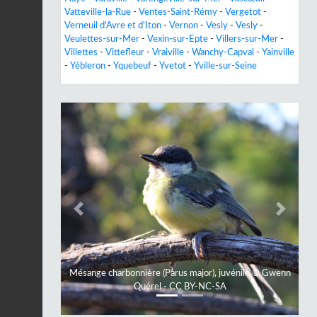
Vatteville-la-Rue
-
Ventes-Saint-Rémy
-
Vergetot
-
Verneuil d'Avre et d'Iton
-
Vernon
-
Vesly
-
Vesly
-
Veulettes-sur-Mer
-
Vexin-sur-Epte
-
Villers-sur-Mer
-
Villettes
-
Vittefleur
-
Vraiville
-
Wanchy-Capval
-
Yainville
-
Yébleron
-
Yquebeuf
-
Yvetot
-
Yville-sur-Seine
Previous
Next
Mésange charbonnière (Parus major), juvénile © Gwenn
Quérel - CC BY-NC-SA