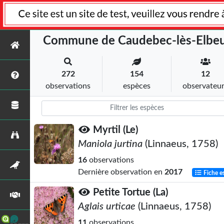
Commune de Caudebec-lès-Elbe
272
154
12
observations
espèces
observateu
Myrtil (Le)
Maniola jurtina
(Linnaeus, 1758)
16
observations
Dernière observation en
2017
Fiche e
Petite Tortue (La)
Aglais urticae
(Linnaeus, 1758)
11
observations