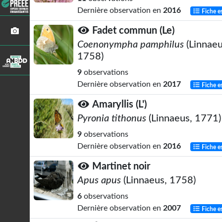
Dernière observation en
2016
Fiche e
Fadet commun (Le)
Coenonympha pamphilus
(Linnaeu
1758)
9
observations
Dernière observation en
2017
Fiche e
Amaryllis (L')
Pyronia tithonus
(Linnaeus, 1771)
9
observations
Dernière observation en
2016
Fiche e
Martinet noir
Apus apus
(Linnaeus, 1758)
6
observations
Dernière observation en
2007
Fiche e