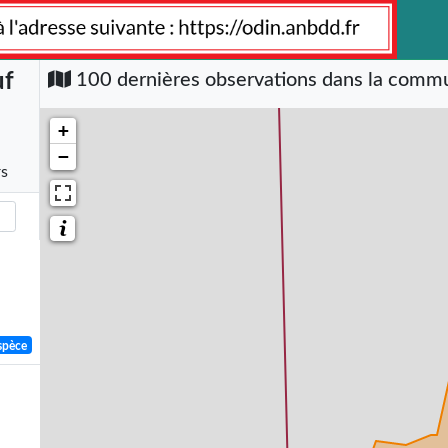
uf
100 dernières observations dans la com
+
−
rs
spèce