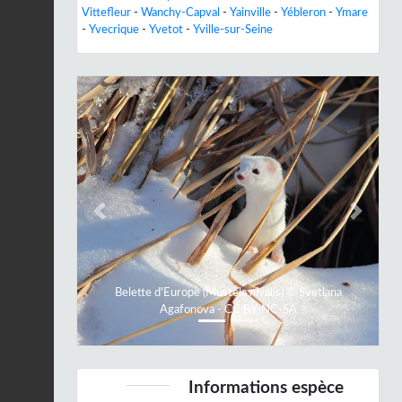
Vittefleur
-
Wanchy-Capval
-
Yainville
-
Yébleron
-
Ymare
-
Yvecrique
-
Yvetot
-
Yville-sur-Seine
Previous
Next
Belette d'Europe (Mustela nivalis) © Svetlana
Agafonova - CC BY-NC-SA
Informations espèce