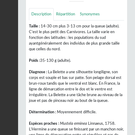
Description
Répartition
Synonymes
Taille :
14-30 cm plus 3-13 cm pour la queue (adulte).
C’est le plus petit des Carnivores. La taille varie en
fonction des latitudes : les populations du sud
ayantgénéralement des individus de plus grande taille
que celles du nord.
Poids :
35-130 g (adulte).
Diagnose :
La Belette a une silhouette longiligne, son
corps est souple et bas sur patte. Son pelage dorsal est
brun-roux tandis que le ventral est blanc. En France, la
ligne de démarcation entre le dos et le ventre est
irrégulière. La Belette a une tâche brune au niveau de la
joue et pas de pinceau noir au bout de la queue.
Détermination :
Moyennement difficile.
Espèces proches :
Mustela erminea
Linnaeus, 1758.
L’Hermine a une queue se finissant par un manchon noir,
une ligne de démarcation nette et régulière et pas de