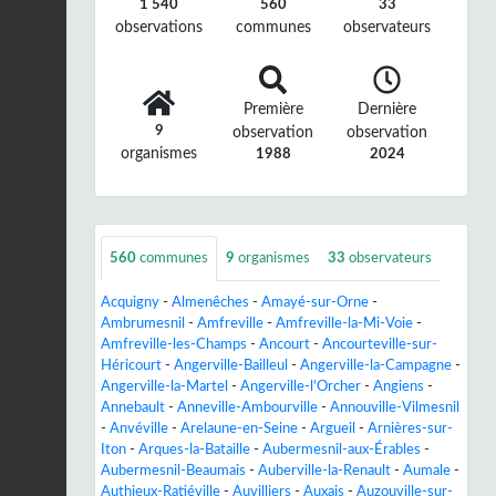
1 540
560
33
observations
communes
observateurs
Première
Dernière
9
observation
observation
organismes
1988
2024
560
communes
9
organismes
33
observateurs
Acquigny
-
Almenêches
-
Amayé-sur-Orne
-
Ambrumesnil
-
Amfreville
-
Amfreville-la-Mi-Voie
-
Amfreville-les-Champs
-
Ancourt
-
Ancourteville-sur-
Héricourt
-
Angerville-Bailleul
-
Angerville-la-Campagne
-
Angerville-la-Martel
-
Angerville-l'Orcher
-
Angiens
-
Annebault
-
Anneville-Ambourville
-
Annouville-Vilmesnil
-
Anvéville
-
Arelaune-en-Seine
-
Argueil
-
Arnières-sur-
Iton
-
Arques-la-Bataille
-
Aubermesnil-aux-Érables
-
Aubermesnil-Beaumais
-
Auberville-la-Renault
-
Aumale
-
Authieux-Ratiéville
-
Auvilliers
-
Auxais
-
Auzouville-sur-