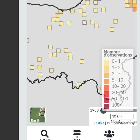
Nombre
d'observations
0– 1
1– 2
2– 5
5– 10
10– 20
20– 50
50– 100
100+
1988
30 km
Nombre d'observa
Leaflet
| © OpenStreetMap