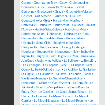
Gorges
-
Gournay-en-Bray
-
Gouy
-
Graimbouville
-
Grainville-sur-Ry
-
Grainville-Ymauville
-
Grand-
Couronne
-
Grandcourt
-
Graval
-
Gruchet-le-Valasse
-
Gruchet-Saint-Siméon
-
Grumesnil
-
Gueures
-
Gueutteville-les-Grès
-
Harcanville
-
Harfleur
-
Hattenville
-
Haucourt
-
Haudricourt
-
Haussez
-
Hautot-
l'Auvray
-
Hautot-Saint-Sulpice
-
Hautot-sur-Mer
-
Hautot-sur-Seine
-
Hénouville
-
Héricourt-en-Caux
-
Hermeville
-
Hermival-les-Vaux
-
Héronchelles
-
Hérouville-Saint-Clair
-
Heugleville-sur-Scie
-
Heuqueville
-
Heurteauville
-
Hodeng-Hodenger
-
Houdetot
-
Houppeville
-
Houquetot
-
Illois
-
Incheville
-
Ingouville
-
Isigny-le-Buat
-
Isigny-sur-Mer
-
Isneauville
-
Jumièges
-
Juvigny les Vallées
-
La Bellière
-
La Boissière
-
La Cerlangue
-
La Chapelle-Biche
-
La Chapelle-Saint-
Ouen
-
La Ferté-Saint-Samson
-
La Feuillie
-
La Gaillarde
-
La Hague
-
La Hallotière
-
La Haye
-
La Londe
-
Landes-
Vieilles-et-Neuves
-
La Neuville-Chant-d'Oisel
-
Lanquetot
-
La Poterie-Cap-d'Antifer
-
La Remuée
-
La
Trinité-du-Mont
-
La Vaupalière
-
La Vieux-Rue
-
Le
Bourg-Dun
-
Le Catelier
-
Le Caule-Sainte-Beuve
-
Le
Havre
-
Le Houlme
-
Le Mesnil-Esnard
-
Le Mesnil-
Garnier
-
Le Mesnil-Lieubray
-
Le Mesnil-Réaume
-
Le