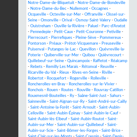
Notre-Dame-de-Bliquetuit
-
Notre-Dame-de-Bondeville
-
Notre-Dame-du-Bec
-
Nullemont
-
Occagnes
-
Ocqueville
-
Octeville-sur-Mer
-
Offranville
-
Oissel-sur-
Seine
-
Omonville
-
Orival
-
Osmoy-Saint-Valery
-
Oudalle
-
Ouistreham
-
Ouville-la-Rivière
-
Paluel
-
Parc-d'Anxtot
-
Pennedepie
-
Petit-Caux
-
Petit-Couronne
-
Petiville
-
Pierrecourt
-
Pierrefiques
-
Pleine-Sève
-
Pommereux
-
Pontorson
-
Préaux
-
Prétot-Vicquemare
-
Preuseville
-
Puisenval
-
Putanges-le-Lac
-
Quevillon
-
Quévreville-la-
Poterie
-
Quiberville-sur-Mer
-
Quibou
-
Quièvrecourt
-
Quillebeuf-sur-Seine
-
Quincampoix
-
Raffetot
-
Réalcamp
-
Rebets
-
Remilly Les Marais
-
Rétonval
-
Reuville
-
Ricarville-du-Val
-
Rieux
-
Rives-en-Seine
-
Riville
-
Robertot
-
Rocquefort
-
Rogerville
-
Rolleville
-
Roncherolles-en-Bray
-
Roncherolles-sur-le-Vivier
-
Ronchois
-
Rouen
-
Routes
-
Rouville
-
Rouvray-Catillon
-
Rouxmesnil-Bouteilles
-
Ry
-
Saâne-Saint-Just
-
Sahurs
-
Sainneville
-
Saint-Aignan-sur-Ry
-
Saint-André-sur-Cailly
-
Saint-Antoine-la-Forêt
-
Saint-Arnoult
-
Saint-Aubin-
Celloville
-
Saint-Aubin-Épinay
-
Saint-Aubin-le-Cauf
-
Saint-Aubin-lès-Elbeuf
-
Saint-Aubin-Routot
-
Saint-
Aubin-sur-Mer
-
Saint-Aubin-sur-Quillebeuf
-
Saint-
Aubin-sur-Scie
-
Saint-Bômer-les-Forges
-
Saint-Brice
-
Saint-Clair-sur-les-Monts
-
Saint-Crespin
-
Saint-Denis-