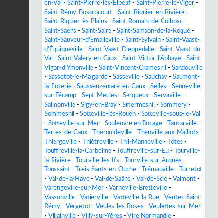
en-Val
-
Saint-Pierre-lès-Elbeuf
-
Saint-Pierre-le-Viger
-
Saint-Rémy-Boscrocourt
-
Saint-Riquier-en-Rivière
-
Saint-Riquier-ès-Plains
-
Saint-Romain-de-Colbosc
-
Saint-Saëns
-
Saint-Saire
-
Saint-Samson-de-la-Roque
-
Saint-Sauveur-d'Émalleville
-
Saint-Sylvain
-
Saint-Vaast-
d'Équiqueville
-
Saint-Vaast-Dieppedalle
-
Saint-Vaast-du-
Val
-
Saint-Valery-en-Caux
-
Saint-Victor-l'Abbaye
-
Saint-
Vigor-d'Ymonville
-
Saint-Vincent-Cramesnil
-
Sandouville
-
Sassetot-le-Malgardé
-
Sasseville
-
Sauchay
-
Saumont-
la-Poterie
-
Sausseuzemare-en-Caux
-
Selles
-
Senneville-
sur-Fécamp
-
Sept-Meules
-
Serqueux
-
Servaville-
Salmonville
-
Sigy-en-Bray
-
Smermesnil
-
Sommery
-
Sommesnil
-
Sotteville-lès-Rouen
-
Sotteville-sous-le-Val
-
Sotteville-sur-Mer
-
Souleuvre en Bocage
-
Tancarville
-
Terres-de-Caux
-
Thérouldeville
-
Theuville-aux-Maillots
-
Thiergeville
-
Thiétreville
-
Thil-Manneville
-
Tôtes
-
Touffreville-la-Corbeline
-
Touffreville-sur-Eu
-
Tourville-
la-Rivière
-
Tourville-les-Ifs
-
Tourville-sur-Arques
-
Toussaint
-
Treis-Sants-en-Ouche
-
Trémauville
-
Turretot
-
Val-de-la-Haye
-
Val-de-Saâne
-
Val-de-Scie
-
Valmont
-
Varengeville-sur-Mer
-
Varneville-Bretteville
-
Vassonville
-
Vatierville
-
Vatteville-la-Rue
-
Ventes-Saint-
Rémy
-
Vergetot
-
Veules-les-Roses
-
Veulettes-sur-Mer
-
Villainville
-
Villy-sur-Yères
-
Vire Normandie
-