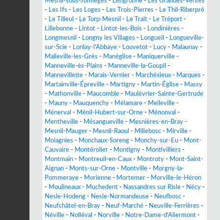
Mesnil-sous-Jumièges
-
Lengronne
-
Les Grandes-Ventes
-
Les Ifs
-
Les Loges
-
Les Trois-Pierres
-
Le Thil-Riberpré
-
Le Tilleul
-
Le Torp-Mesnil
-
Le Trait
-
Le Tréport
-
Lillebonne
-
Lintot
-
Lintot-les-Bois
-
Londinières
-
Longmesnil
-
Longny les Villages
-
Longueil
-
Longueville-
sur-Scie
-
Lonlay-l'Abbaye
-
Louvetot
-
Lucy
-
Malaunay
-
Malleville-les-Grès
-
Manéglise
-
Maniquerville
-
Manneville-ès-Plains
-
Manneville-la-Goupil
-
Mannevillette
-
Marais-Vernier
-
Marchésieux
-
Marques
-
Martainville-Épreville
-
Martigny
-
Martin-Église
-
Massy
-
Mathonville
-
Maucomble
-
Maulévrier-Sainte-Gertrude
-
Mauny
-
Mauquenchy
-
Mélamare
-
Melleville
-
Ménerval
-
Ménil-Hubert-sur-Orne
-
Ménonval
-
Mentheville
-
Mésangueville
-
Mesnières-en-Bray
-
Mesnil-Mauger
-
Mesnil-Raoul
-
Millebosc
-
Mirville
-
Molagnies
-
Monchaux-Soreng
-
Monchy-sur-Eu
-
Mont-
Cauvaire
-
Montérolier
-
Montigny
-
Montivilliers
-
Montmain
-
Montreuil-en-Caux
-
Montroty
-
Mont-Saint-
Aignan
-
Monts-sur-Orne
-
Montville
-
Morgny-la-
Pommeraye
-
Morienne
-
Mortemer
-
Morville-le-Héron
-
Moulineaux
-
Muchedent
-
Nassandres sur Risle
-
Nécy
-
Nesle-Hodeng
-
Nesle-Normandeuse
-
Neufbosc
-
Neufchâtel-en-Bray
-
Neuf-Marché
-
Neuville-Ferrières
-
Néville
-
Nolléval
-
Norville
-
Notre-Dame-d'Aliermont
-