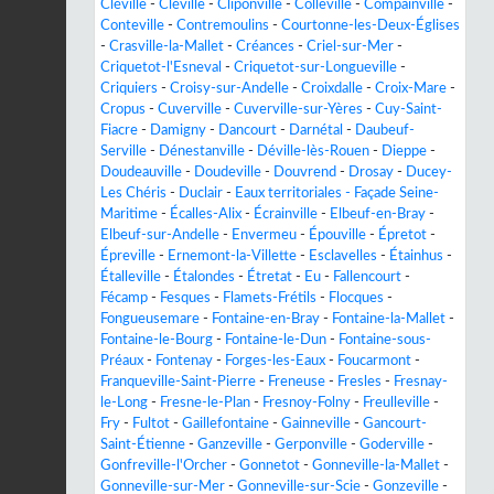
Cléville
-
Cléville
-
Cliponville
-
Colleville
-
Compainville
-
Conteville
-
Contremoulins
-
Courtonne-les-Deux-Églises
-
Crasville-la-Mallet
-
Créances
-
Criel-sur-Mer
-
Criquetot-l'Esneval
-
Criquetot-sur-Longueville
-
Criquiers
-
Croisy-sur-Andelle
-
Croixdalle
-
Croix-Mare
-
Cropus
-
Cuverville
-
Cuverville-sur-Yères
-
Cuy-Saint-
Fiacre
-
Damigny
-
Dancourt
-
Darnétal
-
Daubeuf-
Serville
-
Dénestanville
-
Déville-lès-Rouen
-
Dieppe
-
Doudeauville
-
Doudeville
-
Douvrend
-
Drosay
-
Ducey-
Les Chéris
-
Duclair
-
Eaux territoriales - Façade Seine-
Maritime
-
Écalles-Alix
-
Écrainville
-
Elbeuf-en-Bray
-
Elbeuf-sur-Andelle
-
Envermeu
-
Épouville
-
Épretot
-
Épreville
-
Ernemont-la-Villette
-
Esclavelles
-
Étainhus
-
Étalleville
-
Étalondes
-
Étretat
-
Eu
-
Fallencourt
-
Fécamp
-
Fesques
-
Flamets-Frétils
-
Flocques
-
Fongueusemare
-
Fontaine-en-Bray
-
Fontaine-la-Mallet
-
Fontaine-le-Bourg
-
Fontaine-le-Dun
-
Fontaine-sous-
Préaux
-
Fontenay
-
Forges-les-Eaux
-
Foucarmont
-
Franqueville-Saint-Pierre
-
Freneuse
-
Fresles
-
Fresnay-
le-Long
-
Fresne-le-Plan
-
Fresnoy-Folny
-
Freulleville
-
Fry
-
Fultot
-
Gaillefontaine
-
Gainneville
-
Gancourt-
Saint-Étienne
-
Ganzeville
-
Gerponville
-
Goderville
-
Gonfreville-l'Orcher
-
Gonnetot
-
Gonneville-la-Mallet
-
Gonneville-sur-Mer
-
Gonneville-sur-Scie
-
Gonzeville
-