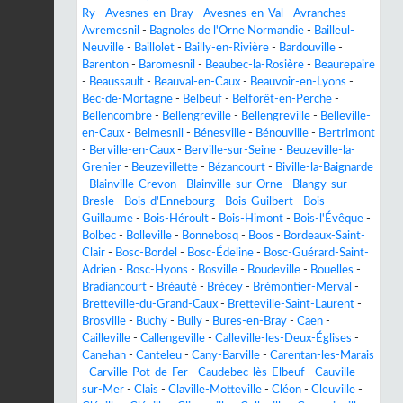
Ry
-
Avesnes-en-Bray
-
Avesnes-en-Val
-
Avranches
-
Avremesnil
-
Bagnoles de l'Orne Normandie
-
Bailleul-
Neuville
-
Baillolet
-
Bailly-en-Rivière
-
Bardouville
-
Barenton
-
Baromesnil
-
Beaubec-la-Rosière
-
Beaurepaire
-
Beaussault
-
Beauval-en-Caux
-
Beauvoir-en-Lyons
-
Bec-de-Mortagne
-
Belbeuf
-
Belforêt-en-Perche
-
Bellencombre
-
Bellengreville
-
Bellengreville
-
Belleville-
en-Caux
-
Belmesnil
-
Bénesville
-
Bénouville
-
Bertrimont
-
Berville-en-Caux
-
Berville-sur-Seine
-
Beuzeville-la-
Grenier
-
Beuzevillette
-
Bézancourt
-
Biville-la-Baignarde
-
Blainville-Crevon
-
Blainville-sur-Orne
-
Blangy-sur-
Bresle
-
Bois-d'Ennebourg
-
Bois-Guilbert
-
Bois-
Guillaume
-
Bois-Héroult
-
Bois-Himont
-
Bois-l'Évêque
-
Bolbec
-
Bolleville
-
Bonnebosq
-
Boos
-
Bordeaux-Saint-
Clair
-
Bosc-Bordel
-
Bosc-Édeline
-
Bosc-Guérard-Saint-
Adrien
-
Bosc-Hyons
-
Bosville
-
Boudeville
-
Bouelles
-
Bradiancourt
-
Bréauté
-
Brécey
-
Brémontier-Merval
-
Bretteville-du-Grand-Caux
-
Bretteville-Saint-Laurent
-
Brosville
-
Buchy
-
Bully
-
Bures-en-Bray
-
Caen
-
Cailleville
-
Callengeville
-
Calleville-les-Deux-Églises
-
Canehan
-
Canteleu
-
Cany-Barville
-
Carentan-les-Marais
-
Carville-Pot-de-Fer
-
Caudebec-lès-Elbeuf
-
Cauville-
sur-Mer
-
Clais
-
Claville-Motteville
-
Cléon
-
Cleuville
-