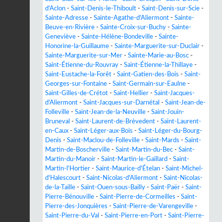
d'Aclon
-
Saint-Denis-le-Thiboult
-
Saint-Denis-sur-Scie
-
Sainte-Adresse
-
Sainte-Agathe-d'Aliermont
-
Sainte-
Beuve-en-Rivière
-
Sainte-Croix-sur-Buchy
-
Sainte-
Geneviève
-
Sainte-Hélène-Bondeville
-
Sainte-
Honorine-la-Guillaume
-
Sainte-Marguerite-sur-Duclair
-
Sainte-Marguerite-sur-Mer
-
Sainte-Marie-au-Bosc
-
Saint-Étienne-du-Rouvray
-
Saint-Étienne-la-Thillaye
-
Saint-Eustache-la-Forêt
-
Saint-Gatien-des-Bois
-
Saint-
Georges-sur-Fontaine
-
Saint-Germain-sur-Eaulne
-
Saint-Gilles-de-Crétot
-
Saint-Hellier
-
Saint-Jacques-
d'Aliermont
-
Saint-Jacques-sur-Darnétal
-
Saint-Jean-de-
Folleville
-
Saint-Jean-de-la-Neuville
-
Saint-Jouin-
Bruneval
-
Saint-Laurent-de-Brèvedent
-
Saint-Laurent-
en-Caux
-
Saint-Léger-aux-Bois
-
Saint-Léger-du-Bourg-
Denis
-
Saint-Maclou-de-Folleville
-
Saint-Mards
-
Saint-
Martin-de-Boscherville
-
Saint-Martin-du-Bec
-
Saint-
Martin-du-Manoir
-
Saint-Martin-le-Gaillard
-
Saint-
Martin-l'Hortier
-
Saint-Maurice-d'Ételan
-
Saint-Michel-
d'Halescourt
-
Saint-Nicolas-d'Aliermont
-
Saint-Nicolas-
de-la-Taille
-
Saint-Ouen-sous-Bailly
-
Saint-Paër
-
Saint-
Pierre-Bénouville
-
Saint-Pierre-de-Cormeilles
-
Saint-
Pierre-des-Jonquières
-
Saint-Pierre-de-Varengeville
-
Saint-Pierre-du-Val
-
Saint-Pierre-en-Port
-
Saint-Pierre-