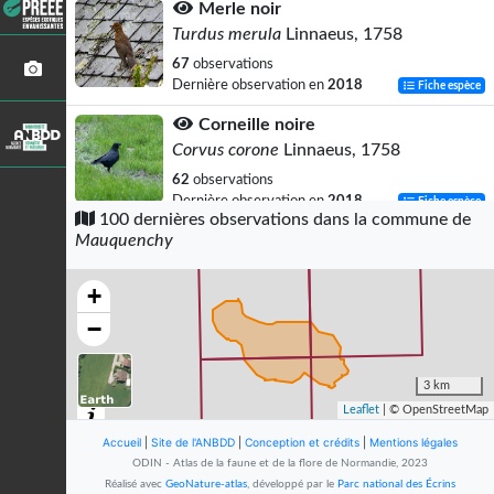
Merle noir
Turdus merula
Linnaeus, 1758
67
observations
Dernière observation en
2018
Fiche espèce
Corneille noire
Corvus corone
Linnaeus, 1758
62
observations
Dernière observation en
2018
Fiche espèce
100 dernières observations dans la commune de
Mauquenchy
Pinson des arbres
Fringilla coelebs
Linnaeus, 1758
+
56
observations
Dernière observation en
2018
Fiche espèce
−
Fauvette à tête noire
Sylvia atricapilla
(Linnaeus, 1758)
3 km
Leaflet
| © OpenStreetMap
54
observations
Dernière observation en
2018
Fiche espèce
Accueil
|
Site de l'ANBDD
|
Conception et crédits
|
Mentions légales
ODIN - Atlas de la faune et de la flore de Normandie, 2023
Mésange charbonnière
Réalisé avec
GeoNature-atlas
, développé par le
Parc national des Écrins