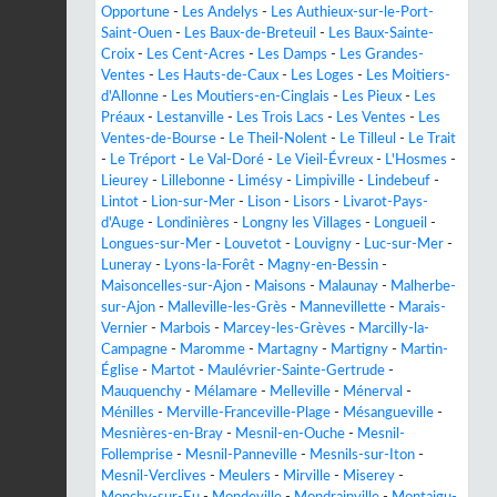
Opportune
-
Les Andelys
-
Les Authieux-sur-le-Port-
Saint-Ouen
-
Les Baux-de-Breteuil
-
Les Baux-Sainte-
Croix
-
Les Cent-Acres
-
Les Damps
-
Les Grandes-
Ventes
-
Les Hauts-de-Caux
-
Les Loges
-
Les Moitiers-
d'Allonne
-
Les Moutiers-en-Cinglais
-
Les Pieux
-
Les
Préaux
-
Lestanville
-
Les Trois Lacs
-
Les Ventes
-
Les
Ventes-de-Bourse
-
Le Theil-Nolent
-
Le Tilleul
-
Le Trait
-
Le Tréport
-
Le Val-Doré
-
Le Vieil-Évreux
-
L'Hosmes
-
Lieurey
-
Lillebonne
-
Limésy
-
Limpiville
-
Lindebeuf
-
Lintot
-
Lion-sur-Mer
-
Lison
-
Lisors
-
Livarot-Pays-
d'Auge
-
Londinières
-
Longny les Villages
-
Longueil
-
Longues-sur-Mer
-
Louvetot
-
Louvigny
-
Luc-sur-Mer
-
Luneray
-
Lyons-la-Forêt
-
Magny-en-Bessin
-
Maisoncelles-sur-Ajon
-
Maisons
-
Malaunay
-
Malherbe-
sur-Ajon
-
Malleville-les-Grès
-
Mannevillette
-
Marais-
Vernier
-
Marbois
-
Marcey-les-Grèves
-
Marcilly-la-
Campagne
-
Maromme
-
Martagny
-
Martigny
-
Martin-
Église
-
Martot
-
Maulévrier-Sainte-Gertrude
-
Mauquenchy
-
Mélamare
-
Melleville
-
Ménerval
-
Ménilles
-
Merville-Franceville-Plage
-
Mésangueville
-
Mesnières-en-Bray
-
Mesnil-en-Ouche
-
Mesnil-
Follemprise
-
Mesnil-Panneville
-
Mesnils-sur-Iton
-
Mesnil-Verclives
-
Meulers
-
Mirville
-
Miserey
-
Monchy-sur-Eu
-
Mondeville
-
Mondrainville
-
Montaigu-