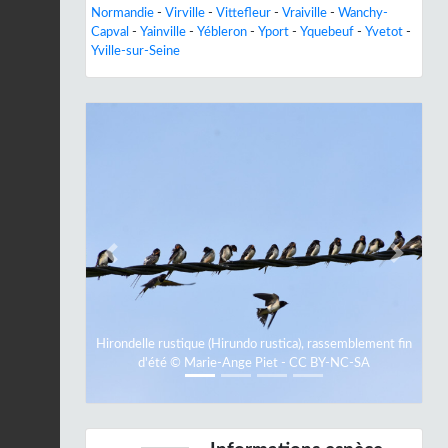
Normandie
-
Virville
-
Vittefleur
-
Vraiville
-
Wanchy-
Capval
-
Yainville
-
Yébleron
-
Yport
-
Yquebeuf
-
Yvetot
-
Yville-sur-Seine
Previous
Next
Hirondelle rustique (Hirundo rustica), rassemblement fin
d'été © Marie-Ange Piet - CC BY-NC-SA