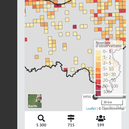
Nombre
d'observations
0– 1
1– 2
2– 5
5– 10
10– 20
20– 50
50– 100
100+
1951
30 km
Nombre d'observa
Leaflet
| © OpenStreetMap
5 300
715
599