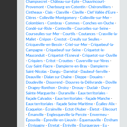
Champsecret
-
Château-sur-Epte
-
Chauvincourt-
Provemont
-
Cherbourg-en-Cotentin
-
Chéronvilliers
-
Cintheaux
-
Clais
-
Clasville
-
Claville
-
Clef Vallée d'Eure
-
Clères
-
Colleville-Montgomery
-
Colleville-sur-Mer
-
Colombiers
-
Combray
-
Commes
-
Conches-en-Ouche
-
Condé-sur-Risle
-
Conteville
-
Courcelles-sur-Seine
-
Courseulles-sur-Mer
-
Courtils
-
Coutances
-
Crasville-la-
Mallet
-
Crépon
-
Crestot
-
Creully sur Seulles
-
Cricqueville-en-Bessin
-
Criel-sur-Mer
-
Criquebeuf-la-
Campagne
-
Criquebeuf-sur-Seine
-
Criquetot-le-
Mauconduit
-
Criquetot-l'Esneval
-
Criquetot-sur-Ouville
-
Criquiers
-
Critot
-
Crouttes
-
Cuverville-sur-Yères
-
Cuy-Saint-Fiacre
-
Dampierre-en-Bray
-
Dampierre-
Saint-Nicolas
-
Dangu
-
Darnétal
-
Daubeuf-Serville
-
Deauville
-
Dialan sur Chaîne
-
Dieppe
-
Douains
-
Doudeville
-
Douvrend
-
Douvres-la-Délivrande
-
Doville
-
Dragey-Ronthon
-
Droisy
-
Drosay
-
Duclair
-
Ducy-
Sainte-Marguerite
-
Duranville
-
Eaux territoriales -
Façade Calvados
-
Eaux territoriales - Façade Manche
-
Eaux territoriales - Façade Seine-Maritime
-
Écalles-Alix
-
Écaquelon
-
Écrainville
-
Ectot-l'Auber
-
Életot
-
Ellecourt
-
Émanville
-
Englesqueville-la-Percée
-
Envermeu
-
Épouville
-
Épreville-en-Lieuvin
-
Équemauville
-
Étréham
-
Étrépagny
-
Étretat
-
Étréville
-
Éturqueraye
-
Eu
-