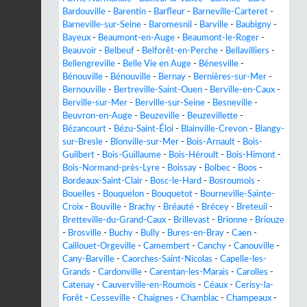
Bardouville
-
Barentin
-
Barfleur
-
Barneville-Carteret
-
Barneville-sur-Seine
-
Baromesnil
-
Barville
-
Baubigny
-
Bayeux
-
Beaumont-en-Auge
-
Beaumont-le-Roger
-
Beauvoir
-
Belbeuf
-
Belforêt-en-Perche
-
Bellavilliers
-
Bellengreville
-
Belle Vie en Auge
-
Bénesville
-
Bénouville
-
Bénouville
-
Bernay
-
Bernières-sur-Mer
-
Bernouville
-
Bertreville-Saint-Ouen
-
Berville-en-Caux
-
Berville-sur-Mer
-
Berville-sur-Seine
-
Besneville
-
Beuvron-en-Auge
-
Beuzeville
-
Beuzevillette
-
Bézancourt
-
Bézu-Saint-Éloi
-
Blainville-Crevon
-
Blangy-
sur-Bresle
-
Blonville-sur-Mer
-
Bois-Arnault
-
Bois-
Guilbert
-
Bois-Guillaume
-
Bois-Héroult
-
Bois-Himont
-
Bois-Normand-près-Lyre
-
Boissay
-
Bolbec
-
Boos
-
Bordeaux-Saint-Clair
-
Bosc-le-Hard
-
Bosroumois
-
Bouelles
-
Bouquelon
-
Bouquetot
-
Bourneville-Sainte-
Croix
-
Bouville
-
Brachy
-
Bréauté
-
Brécey
-
Breteuil
-
Bretteville-du-Grand-Caux
-
Brillevast
-
Brionne
-
Briouze
-
Brosville
-
Buchy
-
Bully
-
Bures-en-Bray
-
Caen
-
Caillouet-Orgeville
-
Camembert
-
Canchy
-
Canouville
-
Cany-Barville
-
Caorches-Saint-Nicolas
-
Capelle-les-
Grands
-
Cardonville
-
Carentan-les-Marais
-
Carolles
-
Catenay
-
Cauverville-en-Roumois
-
Céaux
-
Cerisy-la-
Forêt
-
Cesseville
-
Chaignes
-
Chamblac
-
Champeaux
-