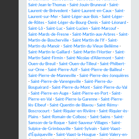
Saint-Jean-le-Thomas
-
Saint-Jouin-Bruneval
-
Saint-
Laurent-de-Brèvedent
-
Saint-Laurent-en-Caux
-
Saint-
Laurent-sur-Mer
-
Saint-Léger-aux-Bois
-
Saint-Léger-
de-Rôtes
-
Saint-Léger-du-Bourg-Denis
-
Saint-Léonard
-
Saint-Lô
-
Saint-Luc
-
Saint-Lucien
-
Saint-Marcouf
-
Saint-Mards-de-Fresne
-
Saint-Martin-aux-Arbres
-
Saint-
Martin-de-Boscherville
-
Saint Martin de l'If
-
Saint-
Martin-du-Manoir
-
Saint-Martin-du-Vieux-Bellême
-
Saint-Martin-le-Gaillard
-
Saint-Martin-l'Hortier
-
Saint-
Martin-Saint-Firmin
-
Saint-Nicolas-d'Aliermont
-
Saint-
Ouen-du-Breuil
-
Saint-Ouen-du-Tilleul
-
Saint-Philbert-
sur-Orne
-
Saint-Pierre-Azif
-
Saint-Pierre-de-Bailleul
-
Saint-Pierre-de-Manneville
-
Saint-Pierre-des-Jonquières
-
Saint-Pierre-de-Varengeville
-
Saint-Pierre-du-
Bosguérard
-
Saint-Pierre-du-Mont
-
Saint-Pierre-du-Val
-
Saint-Pierre-en-Auge
-
Saint-Pierre-en-Port
-
Saint-
Pierre-en-Val
-
Saint-Pierre-la-Garenne
-
Saint-Pierre-
lès-Elbeuf
-
Saint-Quentin-de-Blavou
-
Saint-Rémy-
Boscrocourt
-
Saint-Riquier-en-Rivière
-
Saint-Riquier-ès-
Plains
-
Saint-Romain-de-Colbosc
-
Saint-Saëns
-
Saint-
Samson-de-la-Roque
-
Saint-Sauveur-Villages
-
Saint-
Sulpice-de-Grimbouville
-
Saint-Sylvain
-
Saint-Vaast-
d'Équiqueville
-
Saint-Vaast-la-Hougue
-
Saint-Valery-en-