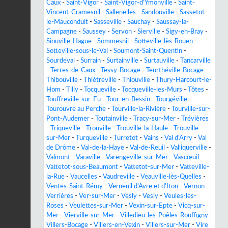
Caux
-
Saint-Vigor
-
Saint-Vigor-d'Ymonville
-
Saint-
Vincent-Cramesnil
-
Sallenelles
-
Sandouville
-
Sassetot-
le-Mauconduit
-
Sasseville
-
Sauchay
-
Saussay-la-
Campagne
-
Saussey
-
Servon
-
Sierville
-
Sigy-en-Bray
-
Siouville-Hague
-
Sommesnil
-
Sotteville-lès-Rouen
-
Sotteville-sous-le-Val
-
Soumont-Saint-Quentin
-
Sourdeval
-
Surrain
-
Surtainville
-
Surtauville
-
Tancarville
-
Terres-de-Caux
-
Tessy-Bocage
-
Teurthéville-Bocage
-
Thibouville
-
Thiétreville
-
Thiouville
-
Thury-Harcourt-le-
Hom
-
Tilly
-
Tocqueville
-
Tocqueville-les-Murs
-
Tôtes
-
Touffreville-sur-Eu
-
Tour-en-Bessin
-
Tourgéville
-
Tourouvre au Perche
-
Tourville-la-Rivière
-
Tourville-sur-
Pont-Audemer
-
Toutainville
-
Tracy-sur-Mer
-
Trévières
-
Triqueville
-
Trouville
-
Trouville-la-Haule
-
Trouville-
sur-Mer
-
Turqueville
-
Turretot
-
Vains
-
Val d'Arry
-
Val
de Drôme
-
Val-de-la-Haye
-
Val-de-Reuil
-
Valliquerville
-
Valmont
-
Varaville
-
Varengeville-sur-Mer
-
Vascœuil
-
Vattetot-sous-Beaumont
-
Vattetot-sur-Mer
-
Vatteville-
la-Rue
-
Vaucelles
-
Vaudreville
-
Veauville-lès-Quelles
-
Ventes-Saint-Rémy
-
Verneuil d'Avre et d'Iton
-
Vernon
-
Verrières
-
Ver-sur-Mer
-
Vesly
-
Vesly
-
Veules-les-
Roses
-
Veulettes-sur-Mer
-
Vexin-sur-Epte
-
Vicq-sur-
Mer
-
Vierville-sur-Mer
-
Villedieu-les-Poêles-Rouffigny
-
Villers-Bocage
-
Villers-en-Vexin
-
Villers-sur-Mer
-
Vire