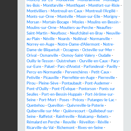
les-Bois
-
Montfarville
-
Montfiquet
-
Montfort-sur-Risle
-
Montivilliers
-
Montreuil-en-Caux
-
Montreuil-l'Argillé
-
Monts-sur-Orne
-
Montville
-
Moon-sur-Elle
-
Morigny
-
Morsan
-
Mortain-Bocage
-
Mosles
-
Moulins-en-Bessin
-
Moulins-sur-Orne
-
Moutiers-au-Perche
-
Neaufles-
Saint-Martin
-
Neufbosc
-
Neufchâtel-en-Bray
-
Neuville-
au-Plain
-
Néville
-
Noards
-
Nolléval
-
Normanville
-
Norrey-en-Auge
-
Notre-Dame-d'Aliermont
-
Notre-
Dame-de-Bliquetuit
-
Occagnes
-
Octeville-sur-Mer
-
Orival
-
Osmanville
-
Osmoy-Saint-Valery
-
Oudalle
-
Ouilly-le-Tesson
-
Ouistreham
-
Ourville-en-Caux
-
Pacy-
sur-Eure
-
Paluel
-
Parc-d'Anxtot
-
Parfondeval
-
Pavilly
-
Percy-en-Normandie
-
Pervenchères
-
Petit-Caux
-
Petiville
-
Picauville
-
Pierrefitte-en-Auge
-
Pierreville
-
Pirou
-
Pleine-Sève
-
Pontaubault
-
Pont-Audemer
-
Pont-d'Ouilly
-
Pont-l'Évêque
-
Pontorson
-
Ponts sur
Seulles
-
Port-en-Bessin-Huppain
-
Port-Jérôme-sur-
Seine
-
Port-Mort
-
Poses
-
Précey
-
Putanges-le-Lac
-
Quettehou
-
Quevillon
-
Quévreville-la-Poterie
-
Quiberville-sur-Mer
-
Quièvrecourt
-
Quillebeuf-sur-
Seine
-
Raffetot
-
Rainfreville
-
Réalcamp
-
Rebets
-
Rémalard en Perche
-
Reuville
-
Réveillon
-
Réville
-
Ricarville-du-Val
-
Richemont
-
Rives-en-Seine
-