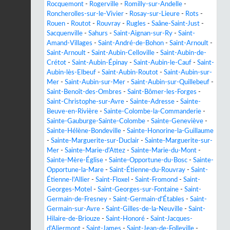
Rocquemont
-
Rogerville
-
Romilly-sur-Andelle
-
Roncherolles-sur-le-Vivier
-
Rosay-sur-Lieure
-
Rots
-
Rouen
-
Routot
-
Rouvray
-
Rugles
-
Saâne-Saint-Just
-
Sacquenville
-
Sahurs
-
Saint-Aignan-sur-Ry
-
Saint-
Amand-Villages
-
Saint-André-de-Bohon
-
Saint-Arnoult
-
Saint-Arnoult
-
Saint-Aubin-Celloville
-
Saint-Aubin-de-
Crétot
-
Saint-Aubin-Épinay
-
Saint-Aubin-le-Cauf
-
Saint-
Aubin-lès-Elbeuf
-
Saint-Aubin-Routot
-
Saint-Aubin-sur-
Mer
-
Saint-Aubin-sur-Mer
-
Saint-Aubin-sur-Quillebeuf
-
Saint-Benoît-des-Ombres
-
Saint-Bômer-les-Forges
-
Saint-Christophe-sur-Avre
-
Sainte-Adresse
-
Sainte-
Beuve-en-Rivière
-
Sainte-Colombe-la-Commanderie
-
Sainte-Gauburge-Sainte-Colombe
-
Sainte-Geneviève
-
Sainte-Hélène-Bondeville
-
Sainte-Honorine-la-Guillaume
-
Sainte-Marguerite-sur-Duclair
-
Sainte-Marguerite-sur-
Mer
-
Sainte-Marie-d'Attez
-
Sainte-Marie-du-Mont
-
Sainte-Mère-Église
-
Sainte-Opportune-du-Bosc
-
Sainte-
Opportune-la-Mare
-
Saint-Étienne-du-Rouvray
-
Saint-
Étienne-l'Allier
-
Saint-Floxel
-
Saint-Fromond
-
Saint-
Georges-Motel
-
Saint-Georges-sur-Fontaine
-
Saint-
Germain-de-Fresney
-
Saint-Germain-d'Étables
-
Saint-
Germain-sur-Avre
-
Saint-Gilles-de-la-Neuville
-
Saint-
Hilaire-de-Briouze
-
Saint-Honoré
-
Saint-Jacques-
d'Aliermont
-
Saint-James
-
Saint-Jean-de-Folleville
-