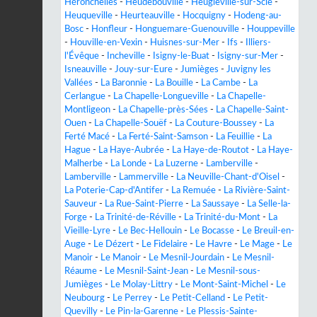
Héronchelles
-
Heudebouville
-
Heugleville-sur-Scie
-
Heuqueville
-
Heurteauville
-
Hocquigny
-
Hodeng-au-
Bosc
-
Honfleur
-
Honguemare-Guenouville
-
Houppeville
-
Houville-en-Vexin
-
Huisnes-sur-Mer
-
Ifs
-
Illiers-
l'Évêque
-
Incheville
-
Isigny-le-Buat
-
Isigny-sur-Mer
-
Isneauville
-
Jouy-sur-Eure
-
Jumièges
-
Juvigny les
Vallées
-
La Baronnie
-
La Bouille
-
La Cambe
-
La
Cerlangue
-
La Chapelle-Longueville
-
La Chapelle-
Montligeon
-
La Chapelle-près-Sées
-
La Chapelle-Saint-
Ouen
-
La Chapelle-Souëf
-
La Couture-Boussey
-
La
Ferté Macé
-
La Ferté-Saint-Samson
-
La Feuillie
-
La
Hague
-
La Haye-Aubrée
-
La Haye-de-Routot
-
La Haye-
Malherbe
-
La Londe
-
La Luzerne
-
Lamberville
-
Lamberville
-
Lammerville
-
La Neuville-Chant-d'Oisel
-
La Poterie-Cap-d'Antifer
-
La Remuée
-
La Rivière-Saint-
Sauveur
-
La Rue-Saint-Pierre
-
La Saussaye
-
La Selle-la-
Forge
-
La Trinité-de-Réville
-
La Trinité-du-Mont
-
La
Vieille-Lyre
-
Le Bec-Hellouin
-
Le Bocasse
-
Le Breuil-en-
Auge
-
Le Dézert
-
Le Fidelaire
-
Le Havre
-
Le Mage
-
Le
Manoir
-
Le Manoir
-
Le Mesnil-Jourdain
-
Le Mesnil-
Réaume
-
Le Mesnil-Saint-Jean
-
Le Mesnil-sous-
Jumièges
-
Le Molay-Littry
-
Le Mont-Saint-Michel
-
Le
Neubourg
-
Le Perrey
-
Le Petit-Celland
-
Le Petit-
Quevilly
-
Le Pin-la-Garenne
-
Le Plessis-Sainte-