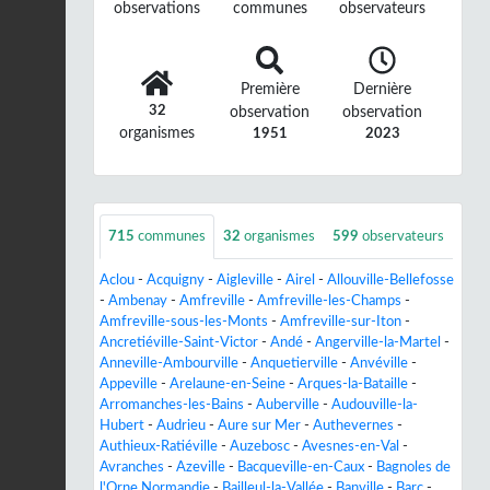
observations
communes
observateurs
Première
Dernière
32
observation
observation
organismes
1951
2023
715
communes
32
organismes
599
observateurs
Aclou
-
Acquigny
-
Aigleville
-
Airel
-
Allouville-Bellefosse
-
Ambenay
-
Amfreville
-
Amfreville-les-Champs
-
Amfreville-sous-les-Monts
-
Amfreville-sur-Iton
-
Ancretiéville-Saint-Victor
-
Andé
-
Angerville-la-Martel
-
Anneville-Ambourville
-
Anquetierville
-
Anvéville
-
Appeville
-
Arelaune-en-Seine
-
Arques-la-Bataille
-
Arromanches-les-Bains
-
Auberville
-
Audouville-la-
Hubert
-
Audrieu
-
Aure sur Mer
-
Authevernes
-
Authieux-Ratiéville
-
Auzebosc
-
Avesnes-en-Val
-
Avranches
-
Azeville
-
Bacqueville-en-Caux
-
Bagnoles de
l'Orne Normandie
-
Bailleul-la-Vallée
-
Banville
-
Barc
-