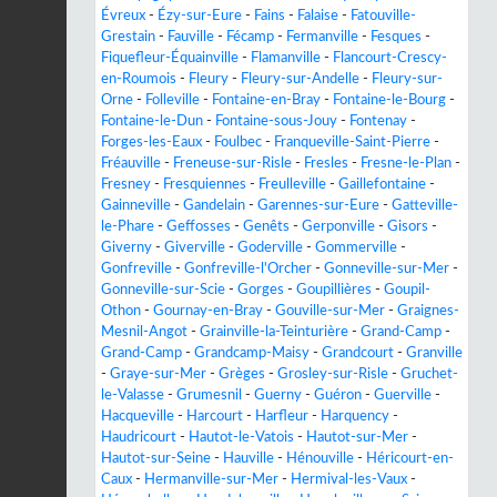
Évreux
-
Ézy-sur-Eure
-
Fains
-
Falaise
-
Fatouville-
Grestain
-
Fauville
-
Fécamp
-
Fermanville
-
Fesques
-
Fiquefleur-Équainville
-
Flamanville
-
Flancourt-Crescy-
en-Roumois
-
Fleury
-
Fleury-sur-Andelle
-
Fleury-sur-
Orne
-
Folleville
-
Fontaine-en-Bray
-
Fontaine-le-Bourg
-
Fontaine-le-Dun
-
Fontaine-sous-Jouy
-
Fontenay
-
Forges-les-Eaux
-
Foulbec
-
Franqueville-Saint-Pierre
-
Fréauville
-
Freneuse-sur-Risle
-
Fresles
-
Fresne-le-Plan
-
Fresney
-
Fresquiennes
-
Freulleville
-
Gaillefontaine
-
Gainneville
-
Gandelain
-
Garennes-sur-Eure
-
Gatteville-
le-Phare
-
Geffosses
-
Genêts
-
Gerponville
-
Gisors
-
Giverny
-
Giverville
-
Goderville
-
Gommerville
-
Gonfreville
-
Gonfreville-l'Orcher
-
Gonneville-sur-Mer
-
Gonneville-sur-Scie
-
Gorges
-
Goupillières
-
Goupil-
Othon
-
Gournay-en-Bray
-
Gouville-sur-Mer
-
Graignes-
Mesnil-Angot
-
Grainville-la-Teinturière
-
Grand-Camp
-
Grand-Camp
-
Grandcamp-Maisy
-
Grandcourt
-
Granville
-
Graye-sur-Mer
-
Grèges
-
Grosley-sur-Risle
-
Gruchet-
le-Valasse
-
Grumesnil
-
Guerny
-
Guéron
-
Guerville
-
Hacqueville
-
Harcourt
-
Harfleur
-
Harquency
-
Haudricourt
-
Hautot-le-Vatois
-
Hautot-sur-Mer
-
Hautot-sur-Seine
-
Hauville
-
Hénouville
-
Héricourt-en-
Caux
-
Hermanville-sur-Mer
-
Hermival-les-Vaux
-