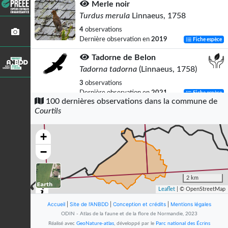
Merle noir
Turdus merula
Linnaeus, 1758
4
observations
Dernière observation en
2019
Fiche espèce
Tadorne de Belon
Tadorna tadorna
(Linnaeus, 1758)
3
observations
Dernière observation en
2021
Fiche espèce
100 dernières observations dans la commune de
Courtils
Vanneau huppé
Vanellus vanellus
(Linnaeus, 1758)
+
3
observations
Dernière observation en
2021
Fiche espèce
−
Mouette rieuse
Chroicocephalus ridibundus
2 km
(Linnaeus, 1766)
Leaflet
| © OpenStreetMap
3
observations
Accueil
|
Site de l'ANBDD
|
Conception et crédits
|
Mentions légales
Dernière observation en
2014
Fiche espèce
ODIN - Atlas de la faune et de la flore de Normandie, 2023
Réalisé avec
GeoNature-atlas
, développé par le
Parc national des Écrins
Linotte mélodieuse