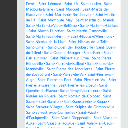
Denis
-
Saint-Léonard
-
Saint-Lô
-
Saint-Lucien
-
Saint-
Maclou-la-Brière
-
Saint-Marcouf
-
Saint-Mards-de-
Blacarville
-
Saint-Martin-de-Boscherville
-
Saint Martin
de l'If
-
Saint-Martin-de-May
-
Saint-Martin-du-Manoir
-
Saint-Martin-du-Vieux-Bellême
-
Saint-Martin-le-Gaillard
-
Saint-Martin-l'Hortier
-
Saint-Martin-Osmonville
-
Saint-Martin-Saint-Firmin
-
Saint-Nicolas-d'Aliermont
-
Saint-Nicolas-de-la-Haie
-
Saint-Nicolas-de-la-Taille
-
Saint-Omer
-
Saint-Ouen-de-Thouberville
-
Saint-Ouen-
du-Tilleul
-
Saint-Ouen-le-Mauger
-
Saint-Paër
-
Saint-
Pair-sur-Mer
-
Saint-Philbert-sur-Orne
-
Saint-Pierre-
Bénouville
-
Saint-Pierre-de-Bailleul
-
Saint-Pierre-de-
Manneville
-
Saint-Pierre-des-Jonquières
-
Saint-Pierre-
du-Bosguérard
-
Saint-Pierre-du-Val
-
Saint-Pierre-en-
Auge
-
Saint-Pierre-en-Port
-
Saint-Pierre-en-Val
-
Saint-
Pierre-la-Garenne
-
Saint-Pierre-lès-Elbeuf
-
Saint-
Quentin-de-Blavou
-
Saint-Rémy-Boscrocourt
-
Saint-
Riquier-en-Rivière
-
Saint-Romain-de-Colbosc
-
Saint-
Saëns
-
Saint-Samson
-
Saint-Samson-de-la-Roque
-
Saint-Sauveur-Villages
-
Saint-Sulpice-de-Grimbouville
-
Saint-Sylvestre-de-Cormeilles
-
Saint-Vaast-
d'Équiqueville
-
Saint-Vaast-Dieppedalle
-
Saint-Vaast-en-
Auge
-
Saint-Vaast-la-Hougue
-
Saint-Valery-en-Caux
-