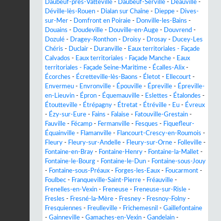
Daubeuf-près-Vatteville
-
Daubeuf-Serville
-
Deauville
-
Déville-lès-Rouen
-
Dialan sur Chaîne
-
Dieppe
-
Dives-
sur-Mer
-
Domfront en Poiraie
-
Donville-les-Bains
-
Douains
-
Doudeville
-
Douville-en-Auge
-
Douvrend
-
Dozulé
-
Dragey-Ronthon
-
Droisy
-
Drosay
-
Ducey-Les
Chéris
-
Duclair
-
Duranville
-
Eaux territoriales - Façade
Calvados
-
Eaux territoriales - Façade Manche
-
Eaux
territoriales - Façade Seine-Maritime
-
Écalles-Alix
-
Écorches
-
Écretteville-lès-Baons
-
Életot
-
Ellecourt
-
Envermeu
-
Envronville
-
Épouville
-
Épreville
-
Épreville-
en-Lieuvin
-
Épron
-
Équemauville
-
Eslettes
-
Étalondes
-
Étoutteville
-
Étrépagny
-
Étretat
-
Étréville
-
Eu
-
Évreux
-
Ézy-sur-Eure
-
Fains
-
Falaise
-
Fatouville-Grestain
-
Fauville
-
Fécamp
-
Fermanville
-
Fesques
-
Fiquefleur-
Équainville
-
Flamanville
-
Flancourt-Crescy-en-Roumois
-
Fleury
-
Fleury-sur-Andelle
-
Fleury-sur-Orne
-
Folleville
-
Fontaine-en-Bray
-
Fontaine-Henry
-
Fontaine-la-Mallet
-
Fontaine-le-Bourg
-
Fontaine-le-Dun
-
Fontaine-sous-Jouy
-
Fontaine-sous-Préaux
-
Forges-les-Eaux
-
Foucarmont
-
Foulbec
-
Franqueville-Saint-Pierre
-
Fréauville
-
Frenelles-en-Vexin
-
Freneuse
-
Freneuse-sur-Risle
-
Fresles
-
Fresné-la-Mère
-
Fresney
-
Fresnoy-Folny
-
Fresquiennes
-
Freulleville
-
Frichemesnil
-
Gaillefontaine
-
Gainneville
-
Gamaches-en-Vexin
-
Gandelain
-