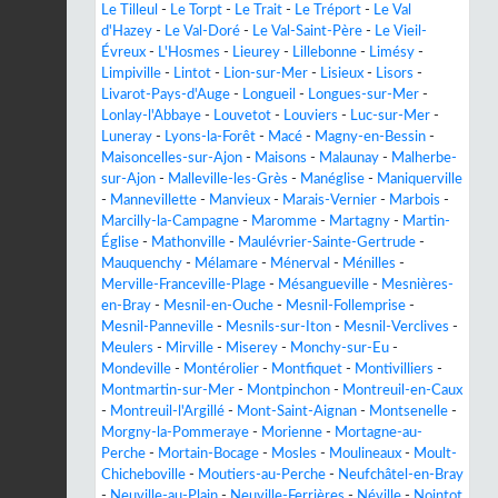
Le Tilleul
-
Le Torpt
-
Le Trait
-
Le Tréport
-
Le Val
d'Hazey
-
Le Val-Doré
-
Le Val-Saint-Père
-
Le Vieil-
Évreux
-
L'Hosmes
-
Lieurey
-
Lillebonne
-
Limésy
-
Limpiville
-
Lintot
-
Lion-sur-Mer
-
Lisieux
-
Lisors
-
Livarot-Pays-d'Auge
-
Longueil
-
Longues-sur-Mer
-
Lonlay-l'Abbaye
-
Louvetot
-
Louviers
-
Luc-sur-Mer
-
Luneray
-
Lyons-la-Forêt
-
Macé
-
Magny-en-Bessin
-
Maisoncelles-sur-Ajon
-
Maisons
-
Malaunay
-
Malherbe-
sur-Ajon
-
Malleville-les-Grès
-
Manéglise
-
Maniquerville
-
Mannevillette
-
Manvieux
-
Marais-Vernier
-
Marbois
-
Marcilly-la-Campagne
-
Maromme
-
Martagny
-
Martin-
Église
-
Mathonville
-
Maulévrier-Sainte-Gertrude
-
Mauquenchy
-
Mélamare
-
Ménerval
-
Ménilles
-
Merville-Franceville-Plage
-
Mésangueville
-
Mesnières-
en-Bray
-
Mesnil-en-Ouche
-
Mesnil-Follemprise
-
Mesnil-Panneville
-
Mesnils-sur-Iton
-
Mesnil-Verclives
-
Meulers
-
Mirville
-
Miserey
-
Monchy-sur-Eu
-
Mondeville
-
Montérolier
-
Montfiquet
-
Montivilliers
-
Montmartin-sur-Mer
-
Montpinchon
-
Montreuil-en-Caux
-
Montreuil-l'Argillé
-
Mont-Saint-Aignan
-
Montsenelle
-
Morgny-la-Pommeraye
-
Morienne
-
Mortagne-au-
Perche
-
Mortain-Bocage
-
Mosles
-
Moulineaux
-
Moult-
Chicheboville
-
Moutiers-au-Perche
-
Neufchâtel-en-Bray
-
Neuville-au-Plain
-
Neuville-Ferrières
-
Néville
-
Nointot