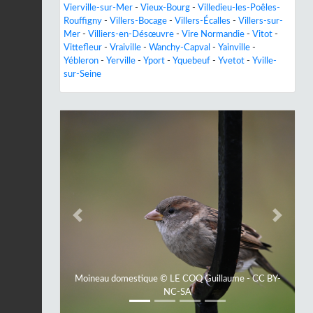
Vierville-sur-Mer
-
Vieux-Bourg
-
Villedieu-les-Poêles-
Rouffigny
-
Villers-Bocage
-
Villers-Écalles
-
Villers-sur-
Mer
-
Villiers-en-Désœuvre
-
Vire Normandie
-
Vitot
-
Vittefleur
-
Vraiville
-
Wanchy-Capval
-
Yainville
-
Yébleron
-
Yerville
-
Yport
-
Yquebeuf
-
Yvetot
-
Yville-
sur-Seine
Previous
Next
Moineau domestique © LE COQ Guillaume - CC BY-
NC-SA