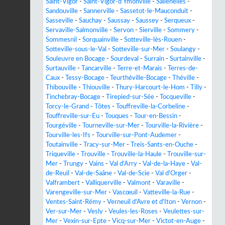
Saint-Vigor
-
Saint-Vigor-d'Ymonville
-
Sallenelles
-
Sandouville
-
Sannerville
-
Sassetot-le-Mauconduit
-
Sasseville
-
Sauchay
-
Saussay
-
Saussey
-
Serqueux
-
Servaville-Salmonville
-
Servon
-
Sierville
-
Sommery
-
Sommesnil
-
Sorquainville
-
Sotteville-lès-Rouen
-
Sotteville-sous-le-Val
-
Sotteville-sur-Mer
-
Soulangy
-
Souleuvre en Bocage
-
Sourdeval
-
Surrain
-
Surtainville
-
Surtauville
-
Tancarville
-
Terre-et-Marais
-
Terres-de-
Caux
-
Tessy-Bocage
-
Teurthéville-Bocage
-
Théville
-
Thibouville
-
Thiouville
-
Thury-Harcourt-le-Hom
-
Tilly
-
Tinchebray-Bocage
-
Tirepied-sur-Sée
-
Tocqueville
-
Torcy-le-Grand
-
Tôtes
-
Touffreville-la-Corbeline
-
Touffreville-sur-Eu
-
Touques
-
Tour-en-Bessin
-
Tourgéville
-
Tourneville-sur-Mer
-
Tourville-la-Rivière
-
Tourville-les-Ifs
-
Tourville-sur-Pont-Audemer
-
Toutainville
-
Tracy-sur-Mer
-
Treis-Sants-en-Ouche
-
Triqueville
-
Trouville
-
Trouville-la-Haule
-
Trouville-sur-
Mer
-
Trungy
-
Vains
-
Val d'Arry
-
Val-de-la-Haye
-
Val-
de-Reuil
-
Val-de-Saâne
-
Val-de-Scie
-
Val d'Orger
-
Valframbert
-
Valliquerville
-
Valmont
-
Varaville
-
Varengeville-sur-Mer
-
Vascœuil
-
Vatteville-la-Rue
-
Ventes-Saint-Rémy
-
Verneuil d'Avre et d'Iton
-
Vernon
-
Ver-sur-Mer
-
Vesly
-
Veules-les-Roses
-
Veulettes-sur-
Mer
-
Vexin-sur-Epte
-
Vicq-sur-Mer
-
Victot-en-Auge
-