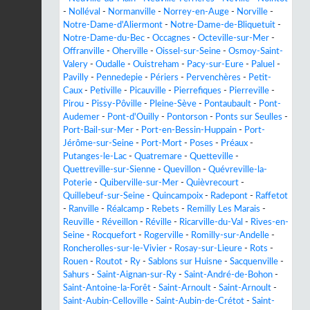
-
Nolléval
-
Normanville
-
Norrey-en-Auge
-
Norville
-
Notre-Dame-d'Aliermont
-
Notre-Dame-de-Bliquetuit
-
Notre-Dame-du-Bec
-
Occagnes
-
Octeville-sur-Mer
-
Offranville
-
Oherville
-
Oissel-sur-Seine
-
Osmoy-Saint-
Valery
-
Oudalle
-
Ouistreham
-
Pacy-sur-Eure
-
Paluel
-
Pavilly
-
Pennedepie
-
Périers
-
Pervenchères
-
Petit-
Caux
-
Petiville
-
Picauville
-
Pierrefiques
-
Pierreville
-
Pirou
-
Pissy-Pôville
-
Pleine-Sève
-
Pontaubault
-
Pont-
Audemer
-
Pont-d'Ouilly
-
Pontorson
-
Ponts sur Seulles
-
Port-Bail-sur-Mer
-
Port-en-Bessin-Huppain
-
Port-
Jérôme-sur-Seine
-
Port-Mort
-
Poses
-
Préaux
-
Putanges-le-Lac
-
Quatremare
-
Quetteville
-
Quettreville-sur-Sienne
-
Quevillon
-
Quévreville-la-
Poterie
-
Quiberville-sur-Mer
-
Quièvrecourt
-
Quillebeuf-sur-Seine
-
Quincampoix
-
Radepont
-
Raffetot
-
Ranville
-
Réalcamp
-
Rebets
-
Remilly Les Marais
-
Reuville
-
Réveillon
-
Réville
-
Ricarville-du-Val
-
Rives-en-
Seine
-
Rocquefort
-
Rogerville
-
Romilly-sur-Andelle
-
Roncherolles-sur-le-Vivier
-
Rosay-sur-Lieure
-
Rots
-
Rouen
-
Routot
-
Ry
-
Sablons sur Huisne
-
Sacquenville
-
Sahurs
-
Saint-Aignan-sur-Ry
-
Saint-André-de-Bohon
-
Saint-Antoine-la-Forêt
-
Saint-Arnoult
-
Saint-Arnoult
-
Saint-Aubin-Celloville
-
Saint-Aubin-de-Crétot
-
Saint-