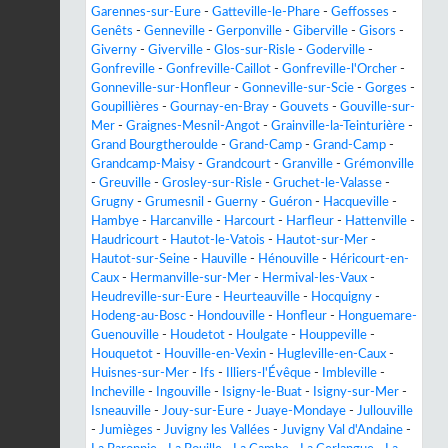
Garennes-sur-Eure
-
Gatteville-le-Phare
-
Geffosses
-
Genêts
-
Genneville
-
Gerponville
-
Giberville
-
Gisors
-
Giverny
-
Giverville
-
Glos-sur-Risle
-
Goderville
-
Gonfreville
-
Gonfreville-Caillot
-
Gonfreville-l'Orcher
-
Gonneville-sur-Honfleur
-
Gonneville-sur-Scie
-
Gorges
-
Goupillières
-
Gournay-en-Bray
-
Gouvets
-
Gouville-sur-
Mer
-
Graignes-Mesnil-Angot
-
Grainville-la-Teinturière
-
Grand Bourgtheroulde
-
Grand-Camp
-
Grand-Camp
-
Grandcamp-Maisy
-
Grandcourt
-
Granville
-
Grémonville
-
Greuville
-
Grosley-sur-Risle
-
Gruchet-le-Valasse
-
Grugny
-
Grumesnil
-
Guerny
-
Guéron
-
Hacqueville
-
Hambye
-
Harcanville
-
Harcourt
-
Harfleur
-
Hattenville
-
Haudricourt
-
Hautot-le-Vatois
-
Hautot-sur-Mer
-
Hautot-sur-Seine
-
Hauville
-
Hénouville
-
Héricourt-en-
Caux
-
Hermanville-sur-Mer
-
Hermival-les-Vaux
-
Heudreville-sur-Eure
-
Heurteauville
-
Hocquigny
-
Hodeng-au-Bosc
-
Hondouville
-
Honfleur
-
Honguemare-
Guenouville
-
Houdetot
-
Houlgate
-
Houppeville
-
Houquetot
-
Houville-en-Vexin
-
Hugleville-en-Caux
-
Huisnes-sur-Mer
-
Ifs
-
Illiers-l'Évêque
-
Imbleville
-
Incheville
-
Ingouville
-
Isigny-le-Buat
-
Isigny-sur-Mer
-
Isneauville
-
Jouy-sur-Eure
-
Juaye-Mondaye
-
Jullouville
-
Jumièges
-
Juvigny les Vallées
-
Juvigny Val d'Andaine
-