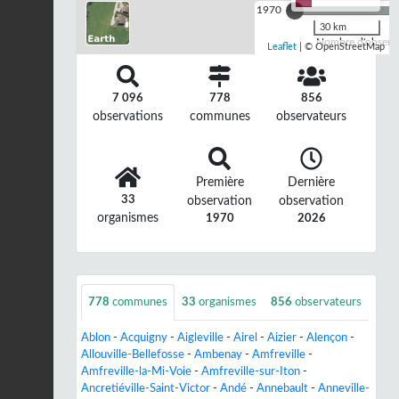
1970
30 km
Nombre d'observa
Leaflet
| © OpenStreetMap
7 096
778
856
observations
communes
observateurs
Première
Dernière
33
observation
observation
organismes
1970
2026
778
communes
33
organismes
856
observateurs
Ablon
-
Acquigny
-
Aigleville
-
Airel
-
Aizier
-
Alençon
-
Allouville-Bellefosse
-
Ambenay
-
Amfreville
-
Amfreville-la-Mi-Voie
-
Amfreville-sur-Iton
-
Ancretiéville-Saint-Victor
-
Andé
-
Annebault
-
Anneville-