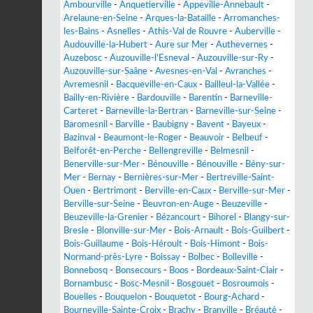
Ambourville
-
Anquetierville
-
Appeville-Annebault
-
Arelaune-en-Seine
-
Arques-la-Bataille
-
Arromanches-
les-Bains
-
Asnelles
-
Athis-Val de Rouvre
-
Auberville
-
Audouville-la-Hubert
-
Aure sur Mer
-
Authevernes
-
Auzebosc
-
Auzouville-l'Esneval
-
Auzouville-sur-Ry
-
Auzouville-sur-Saâne
-
Avesnes-en-Val
-
Avranches
-
Avremesnil
-
Bacqueville-en-Caux
-
Bailleul-la-Vallée
-
Bailly-en-Rivière
-
Bardouville
-
Barentin
-
Barneville-
Carteret
-
Barneville-la-Bertran
-
Barneville-sur-Seine
-
Baromesnil
-
Barville
-
Baubigny
-
Bavent
-
Bayeux
-
Bazinval
-
Beaumont-le-Roger
-
Beauvoir
-
Belbeuf
-
Belforêt-en-Perche
-
Bellengreville
-
Belmesnil
-
Benerville-sur-Mer
-
Bénouville
-
Bénouville
-
Bény-sur-
Mer
-
Bernay
-
Bernières-sur-Mer
-
Bertreville-Saint-
Ouen
-
Bertrimont
-
Berville-en-Caux
-
Berville-sur-Mer
-
Berville-sur-Seine
-
Beuvron-en-Auge
-
Beuzeville
-
Beuzeville-la-Grenier
-
Bézancourt
-
Bihorel
-
Blangy-sur-
Bresle
-
Blonville-sur-Mer
-
Bois-Arnault
-
Bois-Guilbert
-
Bois-Guillaume
-
Bois-Héroult
-
Bois-Himont
-
Bois-
Normand-près-Lyre
-
Boissay
-
Bolbec
-
Bolleville
-
Bonnebosq
-
Bonsecours
-
Boos
-
Bordeaux-Saint-Clair
-
Bornambusc
-
Bosc-Mesnil
-
Bosgouet
-
Bosroumois
-
Bouelles
-
Bouquelon
-
Bouquetot
-
Bourg-Achard
-
Bourneville-Sainte-Croix
-
Brachy
-
Branville
-
Bréauté
-