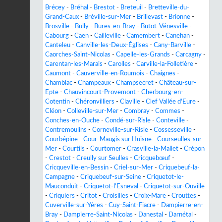
Brécey
-
Bréhal
-
Brestot
-
Breteuil
-
Bretteville-du-
Grand-Caux
-
Bréville-sur-Mer
-
Brillevast
-
Brionne
-
Brosville
-
Bully
-
Bures-en-Bray
-
Butot-Vénesville
-
Cabourg
-
Caen
-
Cailleville
-
Camembert
-
Canehan
-
Canteleu
-
Canville-les-Deux-Églises
-
Cany-Barville
-
Caorches-Saint-Nicolas
-
Capelle-les-Grands
-
Carcagny
-
Carentan-les-Marais
-
Carolles
-
Carville-la-Folletière
-
Caumont
-
Cauverville-en-Roumois
-
Chaignes
-
Chamblac
-
Champeaux
-
Champsecret
-
Château-sur-
Epte
-
Chauvincourt-Provemont
-
Cherbourg-en-
Cotentin
-
Chéronvilliers
-
Claville
-
Clef Vallée d'Eure
-
Cléon
-
Colleville-sur-Mer
-
Combray
-
Commes
-
Conches-en-Ouche
-
Condé-sur-Risle
-
Conteville
-
Contremoulins
-
Corneville-sur-Risle
-
Cossesseville
-
Courbépine
-
Cour-Maugis sur Huisne
-
Courseulles-sur-
Mer
-
Courtils
-
Courtomer
-
Crasville-la-Mallet
-
Crépon
-
Crestot
-
Creully sur Seulles
-
Cricquebœuf
-
Cricqueville-en-Bessin
-
Criel-sur-Mer
-
Criquebeuf-la-
Campagne
-
Criquebeuf-sur-Seine
-
Criquetot-le-
Mauconduit
-
Criquetot-l'Esneval
-
Criquetot-sur-Ouville
-
Criquiers
-
Critot
-
Croisilles
-
Croix-Mare
-
Crouttes
-
Cuverville-sur-Yères
-
Cuy-Saint-Fiacre
-
Dampierre-en-
Bray
-
Dampierre-Saint-Nicolas
-
Danestal
-
Darnétal
-