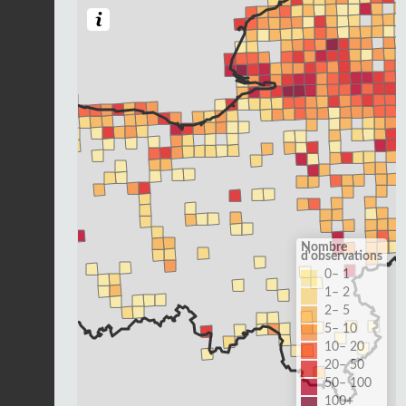
Nombre
d'observations
0– 1
1– 2
2– 5
5– 10
10– 20
20– 50
50– 100
100+