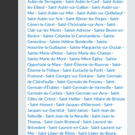
Aubin-de-Terregatte
-
Saint-Aubin-le-Cauf
-
Saint-Aubin-
lès-Elbeuf
-
Saint-Aubin-sur-Gaillon
-
Saint-Aubin-sur-
Mer
-
Saint-Aubin-sur-Mer
-
Saint-Aubin-sur-Quillebeuf
-
Saint-Aubin-sur-Scie
-
Saint-Bômer-les-Forges
-
Saint-
Céneri-le-Gérei
-
Saint-Christophe-sur-Avre
-
Saint-
Clair-sur-les-Monts
-
Sainte-Adresse
-
Sainte-Beuve-en-
Rivière
-
Sainte-Colombe-la-Commanderie
-
Sainte-
Geneviève
-
Sainte-Hélène-Bondeville
-
Sainte-
Honorine-la-Guillaume
-
Sainte-Marguerite-sur-Duclair
-
Sainte-Marie-d'Attez
-
Sainte-Marie-des-Champs
-
Sainte-Marie-du-Mont
-
Sainte-Mère-Église
-
Sainte-
Opportune-la-Mare
-
Saint-Étienne-du-Rouvray
-
Saint-
Étienne-la-Thillaye
-
Saint-Eustache-la-Forêt
-
Saint-
Fromond
-
Saint-Georges-sur-Fontaine
-
Saint-Germain-
de-Clairefeuille
-
Saint-Germain-de-Fresney
-
Saint-
Germain-d'Étables
-
Saint-Germain-de-Varreville
-
Saint-
Germain-du-Corbéis
-
Saint-Germain-sur-Avre
-
Saint-
Gilles-de-Crétot
-
Saint-Hellier
-
Saint-Hilaire-de-Briouze
-
Saint-Honoré
-
Saint-Jacques-d'Aliermont
-
Saint-
Jacques-sur-Darnétal
-
Saint-James
-
Saint-Jean-de-
Folleville
-
Saint-Jean-de-la-Neuville
-
Saint-Jean-le-
Thomas
-
Saint-Jouin-Bruneval
-
Saint-Laurent-de-
Brèvedent
-
Saint-Laurent-en-Caux
-
Saint-Laurent-sur-
Mer
-
Saint-Léger-de-Rôtes
-
Saint-Léger-du-Bourg-