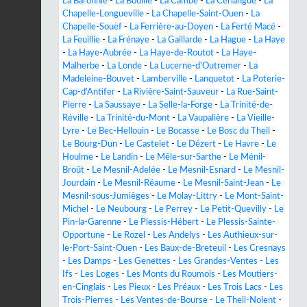
La Baronnie
-
La Bouille
-
La Cambe
-
La Cerlangue
-
La
Chapelle-Longueville
-
La Chapelle-Saint-Ouen
-
La
Chapelle-Souëf
-
La Ferrière-au-Doyen
-
La Ferté Macé
-
La Feuillie
-
La Frénaye
-
La Gaillarde
-
La Hague
-
La Haye
-
La Haye-Aubrée
-
La Haye-de-Routot
-
La Haye-
Malherbe
-
La Londe
-
La Lucerne-d'Outremer
-
La
Madeleine-Bouvet
-
Lamberville
-
Lanquetot
-
La Poterie-
Cap-d'Antifer
-
La Rivière-Saint-Sauveur
-
La Rue-Saint-
Pierre
-
La Saussaye
-
La Selle-la-Forge
-
La Trinité-de-
Réville
-
La Trinité-du-Mont
-
La Vaupalière
-
La Vieille-
Lyre
-
Le Bec-Hellouin
-
Le Bocasse
-
Le Bosc du Theil
-
Le Bourg-Dun
-
Le Castelet
-
Le Dézert
-
Le Havre
-
Le
Houlme
-
Le Landin
-
Le Mêle-sur-Sarthe
-
Le Ménil-
Broût
-
Le Mesnil-Adelée
-
Le Mesnil-Esnard
-
Le Mesnil-
Jourdain
-
Le Mesnil-Réaume
-
Le Mesnil-Saint-Jean
-
Le
Mesnil-sous-Jumièges
-
Le Molay-Littry
-
Le Mont-Saint-
Michel
-
Le Neubourg
-
Le Perrey
-
Le Petit-Quevilly
-
Le
Pin-la-Garenne
-
Le Plessis-Hébert
-
Le Plessis-Sainte-
Opportune
-
Le Rozel
-
Les Andelys
-
Les Authieux-sur-
le-Port-Saint-Ouen
-
Les Baux-de-Breteuil
-
Les Cresnays
-
Les Damps
-
Les Genettes
-
Les Grandes-Ventes
-
Les
Ifs
-
Les Loges
-
Les Monts du Roumois
-
Les Moutiers-
en-Cinglais
-
Les Pieux
-
Les Préaux
-
Les Trois Lacs
-
Les
Trois-Pierres
-
Les Ventes-de-Bourse
-
Le Theil-Nolent
-