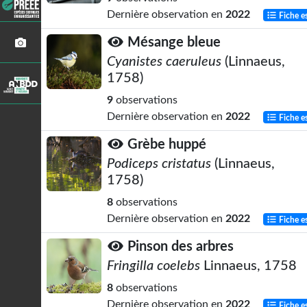
Dernière observation en
2022
Fiche e
Mésange bleue
Cyanistes caeruleus
(Linnaeus,
1758)
9
observations
Dernière observation en
2022
Fiche e
Grèbe huppé
Podiceps cristatus
(Linnaeus,
1758)
8
observations
Dernière observation en
2022
Fiche e
Pinson des arbres
Fringilla coelebs
Linnaeus, 1758
8
observations
Dernière observation en
2022
Fiche e