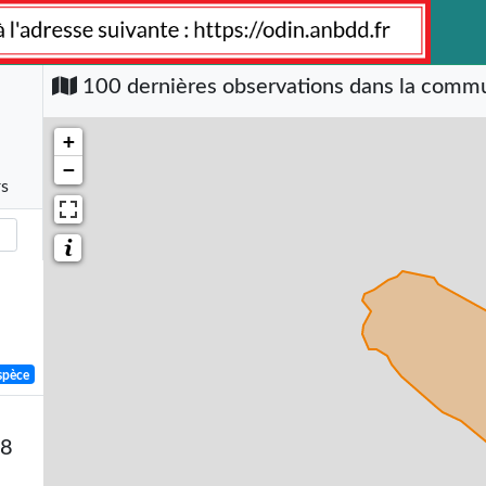
100 dernières observations dans la com
+
−
rs
spèce
58