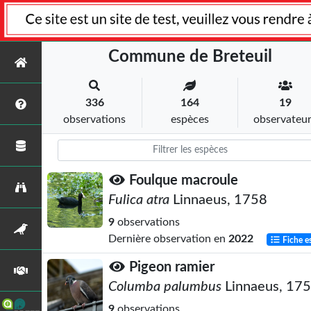
Commune de Breteuil
336
164
19
observations
espèces
observateu
Foulque macroule
Fulica atra
Linnaeus, 1758
9
observations
Dernière observation en
2022
Fiche e
Pigeon ramier
Columba palumbus
Linnaeus, 17
9
observations