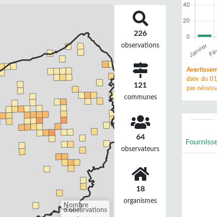
226
observations
Avertissem
date du 01
121
pas nécessa
communes
64
Fourniss
observateurs
18
organismes
Nombre
d'observations