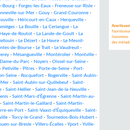
e-Bourg
-
Forges-les-Eaux
-
Freneuse-sur-Risle
-
nneville-sur-Mer
-
Gouy
-
Grand-Couronne
-
ouville
-
Héricourt-en-Caux
-
Herqueville
-
Avertisse
umièges
-
La Bouille
-
La Cerlangue
-
La
fournisse
 Haye-de-Routot
-
La Lande-de-Goult
-
La
transmises
ellouin
-
Le Dézert
-
Le Havre
-
Le Mesnil-
des métado
entes-de-Bourse
-
Le Trait
-
Le Vaudreuil
-
erey
-
Mésangueville
-
Montérolier
-
Montville
-
-Dame-du-Parc
-
Noyers
-
Oissel-sur-Seine
-
-
Petiville
-
Pîtres
-
Porte-de-Seine
-
Port-
en-Seine
-
Rocquefort
-
Rogerville
-
Saint-Aubin-
-Mer
-
Saint-Aubin-sur-Quillebeuf
-
Saint-
e
-
Saint-Hellier
-
Saint-Jean-de-la-Neuville
-
enis
-
Saint-Mars-d'Égrenne
-
Saint-Martin-au-
-
Saint-Martin-le-Gaillard
-
Saint-Martin-
erre-en-Port
-
Saint-Vaast-d'Équiqueville
-
Saint-
ille
-
Torcy-le-Grand
-
Tournedos-Bois-Hubert
-
ouen-sur-Bresle
-
Villers-Écalles
-
Yport
-
Yville-