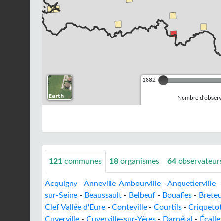
1882
Nombre d'observa
121
communes
18
organismes
64
observateur
Acquigny
-
Anneville-Ambourville
-
Anquetierville
sur-Seine
-
Beaussault
-
Belbeuf
-
Bouafles
-
Breteu
Clef Vallée d'Eure
-
Conteville
-
Courtils
-
Criquetot
Cuverville
-
Cuverville-sur-Yères
-
Darnétal
-
Écalle