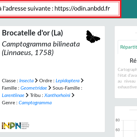
Brocatelle d'or (La)
Camptogramma bilineata
Réparti
(Linnaeus, 1758)
Ré
Cartographi
l'état d'a
Classe :
Insecta
Ordre :
Lepidoptera
au niveau
exhaustive
Famille :
Geometridae
Sous-Famille :
Larentiinae
Tribu :
Xanthorhoini
Genre :
Camptogramma