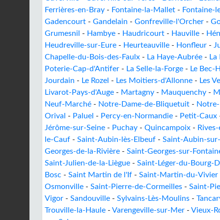
Ferrières-en-Bray
-
Fontaine-la-Mallet
-
Fontaine-l
Gadencourt
-
Gandelain
-
Gonfreville-l'Orcher
-
Go
Grumesnil
-
Hambye
-
Haudricourt
-
Hauville
-
Hén
Heudreville-sur-Eure
-
Heurteauville
-
Honfleur
-
J
Chapelle-du-Bois-des-Faulx
-
La Haye-Aubrée
-
La
Poterie-Cap-d'Antifer
-
La Selle-la-Forge
-
Le Bec-H
Jourdain
-
Le Rozel
-
Les Moitiers-d'Allonne
-
Les V
Livarot-Pays-d'Auge
-
Martagny
-
Mauquenchy
-
M
Neuf-Marché
-
Notre-Dame-de-Bliquetuit
-
Notre
Orival
-
Paluel
-
Percy-en-Normandie
-
Petit-Caux
Jérôme-sur-Seine
-
Puchay
-
Quincampoix
-
Rives-
le-Cauf
-
Saint-Aubin-lès-Elbeuf
-
Saint-Aubin-sur
Georges-de-la-Rivière
-
Saint-Georges-sur-Fontain
Saint-Julien-de-la-Liègue
-
Saint-Léger-du-Bourg-D
Bosc
-
Saint Martin de l'If
-
Saint-Martin-du-Vivier
Osmonville
-
Saint-Pierre-de-Cormeilles
-
Saint-Pi
Vigor
-
Sandouville
-
Sylvains-Lès-Moulins
-
Tancarv
Trouville-la-Haule
-
Varengeville-sur-Mer
-
Vieux-R