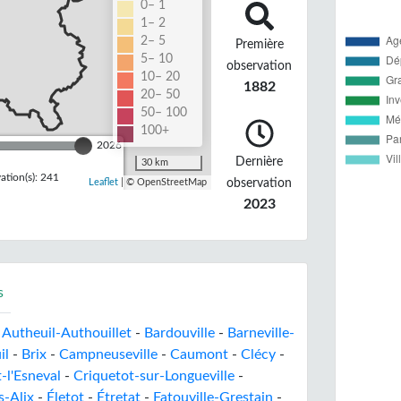
0– 1
1– 2
2– 5
Première
5– 10
observation
10– 20
1882
20– 50
50– 100
100+
2026
Dernière
30 km
tion(s): 241
observation
Leaflet
| © OpenStreetMap
2023
s
-
Autheuil-Authouillet
-
Bardouville
-
Barneville-
il
-
Brix
-
Campneuseville
-
Caumont
-
Clécy
-
-l'Esneval
-
Criquetot-sur-Longueville
-
s-Alix
-
Életot
-
Étretat
-
Fatouville-Grestain
-