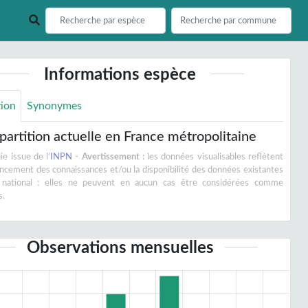
Informations espèce
tion
Synonymes
partition actuelle en France métropolitaine
e issue de l'
INPN
-
Avertissement :
les données visualisables reflètent
vancement des connaissances et/ou la disponibilité des données existantes
 national : elles ne peuvent en aucun cas être considérées comme
s.
Observations mensuelles