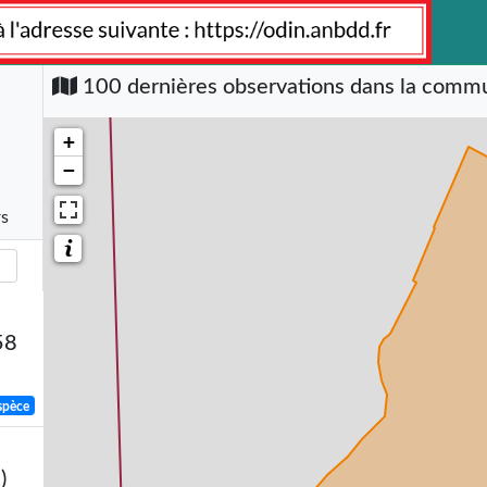
100 dernières observations dans la com
+
−
rs
58
spèce
)