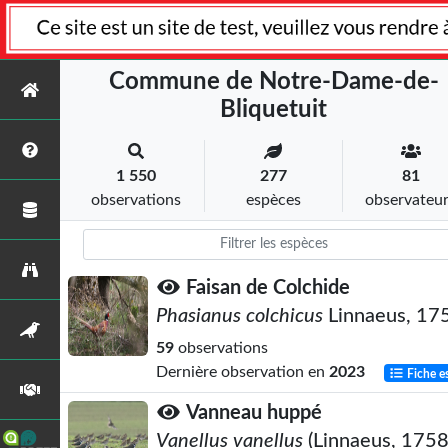
Commune de Notre-Dame-de-
Bliquetuit
1 550
277
81
observations
espèces
observateu
Faisan de Colchide
Phasianus colchicus
Linnaeus, 17
59
observations
Dernière observation en
2023
Fiche e
Vanneau huppé
Vanellus vanellus
(Linnaeus, 1758