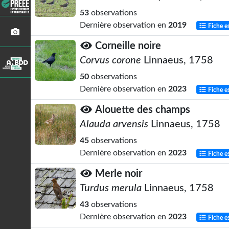
53
observations
Dernière observation en
2019
Fiche e
Corneille noire
Corvus corone
Linnaeus, 1758
50
observations
Dernière observation en
2023
Fiche e
Alouette des champs
Alauda arvensis
Linnaeus, 1758
45
observations
Dernière observation en
2023
Fiche e
Merle noir
Turdus merula
Linnaeus, 1758
43
observations
Dernière observation en
2023
Fiche e