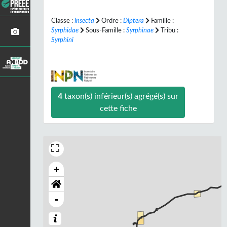
Classe :
Insecta
Ordre :
Diptera
Famille :
Syrphidae
Sous-Famille :
Syrphinae
Tribu :
Syrphini
4
taxon(s) inférieur(s) agrégé(s) sur
cette fiche
+
-