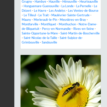
Grugny
-
Hambye
-
Hauville
-
Hénouville
-
Heurteauville
-
Honguemare-Guenouville
-
La Londe
-
La Pernelle
-
Le
Dézert
-
Le Havre
-
Les Andelys
-
Les Ventes-de-Bourse
-
Le Tilleul
-
Le Trait
-
Maulévrier-Sainte-Gertrude
-
Mauny
-
Merlerault-le-Pin
-
Mesnières-en-Bray
-
Montfarville
-
Montfiquet
-
Monthuchon
-
Notre-Dame-
de-Bliquetuit
-
Percy-en-Normandie
-
Rives-en-Seine
-
Sainte-Opportune-la-Mare
-
Saint-Martin-de-Boscherville
-
Saint-Nicolas-de-la-Taille
-
Saint-Sulpice-de-
Grimbouville
-
Sandouville
Previous
Next