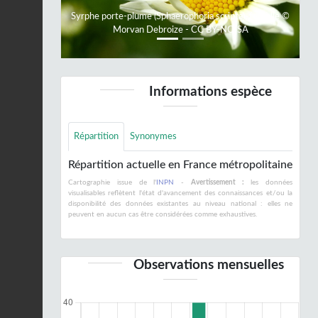
Syrphe porte-plume (Sphaerophoria scripta), femelle ©
Morvan Debroize - CC BY-NC-SA
Informations espèce
Répartition
Synonymes
Répartition actuelle en France métropolitaine
Cartographie issue de l'
INPN
-
Avertissement :
les données
visualisables reflètent l'état d'avancement des connaissances et/ou la
disponibilité des données existantes au niveau national : elles ne
peuvent en aucun cas être considérées comme exhaustives.
Observations mensuelles