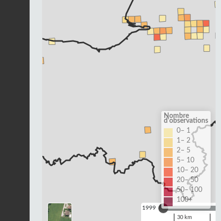
Nombre
d'observations
0– 1
1– 2
2– 5
5– 10
10– 20
20– 50
50– 100
100+
1999
30 km