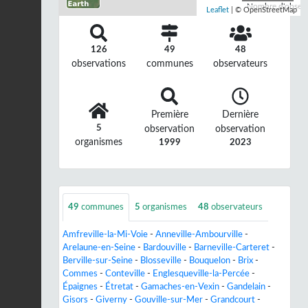
Nombre d'observa
Leaflet
| © OpenStreetMap
126
49
48
observations
communes
observateurs
Première
Dernière
5
observation
observation
organismes
1999
2023
49
communes
5
organismes
48
observateurs
Amfreville-la-Mi-Voie
-
Anneville-Ambourville
-
Arelaune-en-Seine
-
Bardouville
-
Barneville-Carteret
-
Berville-sur-Seine
-
Blosseville
-
Bouquelon
-
Brix
-
Commes
-
Conteville
-
Englesqueville-la-Percée
-
Épaignes
-
Étretat
-
Gamaches-en-Vexin
-
Gandelain
-
Gisors
-
Giverny
-
Gouville-sur-Mer
-
Grandcourt
-