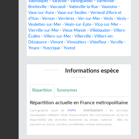
Valorbiquet
-
Varaville
-
Varenguebec
-
Varneville-
Bretteville
-
Vascœuil
-
Vatteville-la-Rue
-
Vaunoise
-
Vaux-sur-Aure
-
Vaux-sur-Seulles
-
Verneuil d'Avre et
d'Iton
-
Vernon
-
Verrières
-
Ver-sur-Mer
-
Vesly
-
Vesly
-
Veulettes-sur-Mer
-
Vexin-sur-Epte
-
Vicq-sur-Mer
-
Vierville-sur-Mer
-
Vieux-Manoir
-
Villebaudon
-
Villers-
Écalles
-
Villers-sur-Mer
-
Villerville
-
Villiers-en-
Désœuvre
-
Vimont
-
Vimoutiers
-
Vittefleur
-
Yerville
-
Ymare
-
Yvecrique
-
Yvetot
Informations espèce
Répartition
Synonymes
Répartition actuelle en France métropolitaine
Cartographie issue de l'
INPN
-
Avertissement :
les données
visualisables reflètent l'état d'avancement des connaissances et/ou la
disponibilité des données existantes au niveau national : elles ne
peuvent en aucun cas être considérées comme exhaustives.