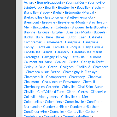
Achard
-
Bourg-Beaudouin
-
Bourgvallées
-
Bourneville-
Sainte-Croix
-
Bourth
-
Boutteville
-
Bouville
-
Brachy
-
Branville
-
Brécey
-
Bréhal
-
Brémontier-Merval
-
Bretagnolles
-
Bretoncelles
-
Bretteville-sur-Ay
-
Breuilpont
-
Breuville
-
Bréville-les-Monts
-
Bréville-sur-
Mer
-
Bricquebec-en-Cotentin
-
Bricqueville-la-Blouette
-
Brionne
-
Briouze
-
Broglie
-
Buais-Les-Monts
-
Bucéels
-
Buchy
-
Bully
-
Buré
-
Bures
-
Butot
-
Caen
-
Calleville
-
Cambremer
-
Camembert
-
Canapville
-
Canapville
-
Canisy
-
Canteleu
-
Canville-la-Rocque
-
Cany-Barville
-
Capelle-les-Grands
-
Carantilly
-
Carentan-les-Marais
-
Carrouges
-
Cartigny-l'Épinay
-
Catteville
-
Caumont
-
Caumont-sur-Aure
-
Ceaucé
-
Cerisé
-
Cerisy-la-Forêt
-
Cerisy-la-Salle
-
Ceton
-
Chaignes
-
Chailloué
-
Chambord
-
Champeaux-sur-Sarthe
-
Champigny-la-Futelaye
-
Champosoult
-
Champsecret
-
Charencey
-
Charleval
-
Chaumont
-
Chauvincourt-Provemont
-
Chemilli
-
Cherbourg-en-Cotentin
-
Cideville
-
Cisai-Saint-Aubin
-
Claville
-
Clef Vallée d'Eure
-
Cléon
-
Clères
-
Cliponville
-
Colleville-Montgomery
-
Colleville-sur-Mer
-
Colombelles
-
Colombiers
-
Compainville
-
Condé-en-
Normandie
-
Condé-sur-Risle
-
Condé-sur-Sarthe
-
Condé-sur-Vire
-
Connelles
-
Conteville
-
Corbon
-
Cordebugle
-
Cormeilles
-
Cormelles-le-Royal
-