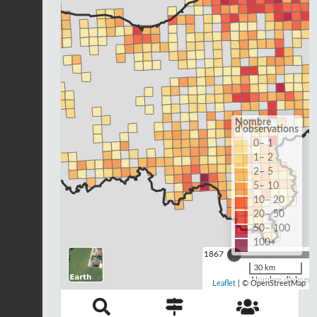
Nombre
d'observations
0– 1
1– 2
2– 5
5– 10
10– 20
20– 50
50– 100
100+
1867
30 km
Nombre d'observa
Leaflet
| © OpenStreetMap