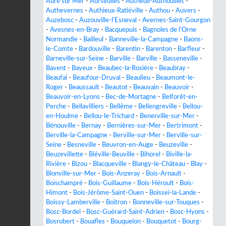
Aure sur Mer
-
Aurseulles
-
Autheuil-Authouillet
-
Authevernes
-
Authieux-Ratiéville
-
Authou
-
Auvers
-
Auzebosc
-
Auzouville-l'Esneval
-
Avernes-Saint-Gourgon
-
Avesnes-en-Bray
-
Bacquepuis
-
Bagnoles de l'Orne
Normandie
-
Bailleul
-
Banneville-la-Campagne
-
Baons-
le-Comte
-
Bardouville
-
Barentin
-
Barenton
-
Barfleur
-
Barneville-sur-Seine
-
Barville
-
Barville
-
Basseneville
-
Bavent
-
Bayeux
-
Beaubec-la-Rosière
-
Beaubray
-
Beaufai
-
Beaufour-Druval
-
Beaulieu
-
Beaumont-le-
Roger
-
Beaussault
-
Beautot
-
Beauvain
-
Beauvoir
-
Beauvoir-en-Lyons
-
Bec-de-Mortagne
-
Belforêt-en-
Perche
-
Bellavilliers
-
Bellême
-
Bellengreville
-
Bellou-
en-Houlme
-
Bellou-le-Trichard
-
Benerville-sur-Mer
-
Bénouville
-
Bernay
-
Bernières-sur-Mer
-
Bertrimont
-
Berville-la-Campagne
-
Berville-sur-Mer
-
Berville-sur-
Seine
-
Besneville
-
Beuvron-en-Auge
-
Beuzeville
-
Beuzevillette
-
Biéville-Beuville
-
Bihorel
-
Biville-la-
Rivière
-
Bizou
-
Blacqueville
-
Blangy-le-Château
-
Blay
-
Blonville-sur-Mer
-
Bois-Anzeray
-
Bois-Arnault
-
Boischampré
-
Bois-Guillaume
-
Bois-Héroult
-
Bois-
Himont
-
Bois-Jérôme-Saint-Ouen
-
Boissei-la-Lande
-
Boissy-Lamberville
-
Boitron
-
Bonneville-sur-Touques
-
Bosc-Bordel
-
Bosc-Guérard-Saint-Adrien
-
Bosc-Hyons
-
Bosrobert
-
Bouafles
-
Bouquelon
-
Bouquetot
-
Bourg-