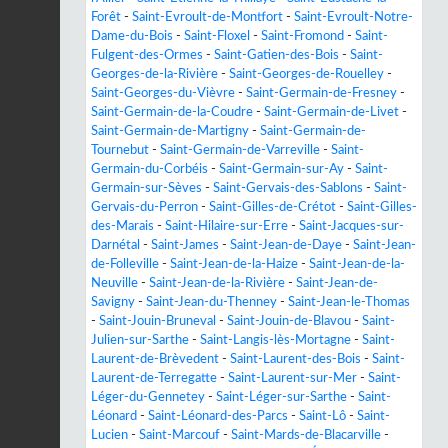
Forêt
-
Saint-Evroult-de-Montfort
-
Saint-Evroult-Notre-
Dame-du-Bois
-
Saint-Floxel
-
Saint-Fromond
-
Saint-
Fulgent-des-Ormes
-
Saint-Gatien-des-Bois
-
Saint-
Georges-de-la-Rivière
-
Saint-Georges-de-Rouelley
-
Saint-Georges-du-Vièvre
-
Saint-Germain-de-Fresney
-
Saint-Germain-de-la-Coudre
-
Saint-Germain-de-Livet
-
Saint-Germain-de-Martigny
-
Saint-Germain-de-
Tournebut
-
Saint-Germain-de-Varreville
-
Saint-
Germain-du-Corbéis
-
Saint-Germain-sur-Ay
-
Saint-
Germain-sur-Sèves
-
Saint-Gervais-des-Sablons
-
Saint-
Gervais-du-Perron
-
Saint-Gilles-de-Crétot
-
Saint-Gilles-
des-Marais
-
Saint-Hilaire-sur-Erre
-
Saint-Jacques-sur-
Darnétal
-
Saint-James
-
Saint-Jean-de-Daye
-
Saint-Jean-
de-Folleville
-
Saint-Jean-de-la-Haize
-
Saint-Jean-de-la-
Neuville
-
Saint-Jean-de-la-Rivière
-
Saint-Jean-de-
Savigny
-
Saint-Jean-du-Thenney
-
Saint-Jean-le-Thomas
-
Saint-Jouin-Bruneval
-
Saint-Jouin-de-Blavou
-
Saint-
Julien-sur-Sarthe
-
Saint-Langis-lès-Mortagne
-
Saint-
Laurent-de-Brèvedent
-
Saint-Laurent-des-Bois
-
Saint-
Laurent-de-Terregatte
-
Saint-Laurent-sur-Mer
-
Saint-
Léger-du-Gennetey
-
Saint-Léger-sur-Sarthe
-
Saint-
Léonard
-
Saint-Léonard-des-Parcs
-
Saint-Lô
-
Saint-
Lucien
-
Saint-Marcouf
-
Saint-Mards-de-Blacarville
-