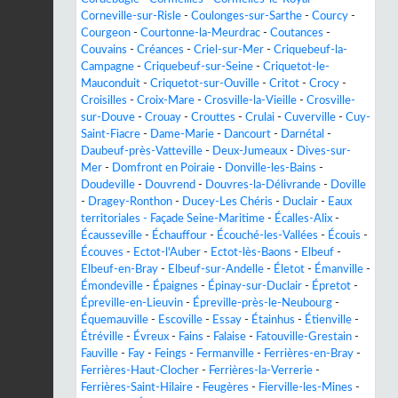
Corneville-sur-Risle
-
Coulonges-sur-Sarthe
-
Courcy
-
Courgeon
-
Courtonne-la-Meurdrac
-
Coutances
-
Couvains
-
Créances
-
Criel-sur-Mer
-
Criquebeuf-la-
Campagne
-
Criquebeuf-sur-Seine
-
Criquetot-le-
Mauconduit
-
Criquetot-sur-Ouville
-
Critot
-
Crocy
-
Croisilles
-
Croix-Mare
-
Crosville-la-Vieille
-
Crosville-
sur-Douve
-
Crouay
-
Crouttes
-
Crulai
-
Cuverville
-
Cuy-
Saint-Fiacre
-
Dame-Marie
-
Dancourt
-
Darnétal
-
Daubeuf-près-Vatteville
-
Deux-Jumeaux
-
Dives-sur-
Mer
-
Domfront en Poiraie
-
Donville-les-Bains
-
Doudeville
-
Douvrend
-
Douvres-la-Délivrande
-
Doville
-
Dragey-Ronthon
-
Ducey-Les Chéris
-
Duclair
-
Eaux
territoriales - Façade Seine-Maritime
-
Écalles-Alix
-
Écausseville
-
Échauffour
-
Écouché-les-Vallées
-
Écouis
-
Écouves
-
Ectot-l'Auber
-
Ectot-lès-Baons
-
Elbeuf
-
Elbeuf-en-Bray
-
Elbeuf-sur-Andelle
-
Életot
-
Émanville
-
Émondeville
-
Épaignes
-
Épinay-sur-Duclair
-
Épretot
-
Épreville-en-Lieuvin
-
Épreville-près-le-Neubourg
-
Équemauville
-
Escoville
-
Essay
-
Étainhus
-
Étienville
-
Étréville
-
Évreux
-
Fains
-
Falaise
-
Fatouville-Grestain
-
Fauville
-
Fay
-
Feings
-
Fermanville
-
Ferrières-en-Bray
-
Ferrières-Haut-Clocher
-
Ferrières-la-Verrerie
-
Ferrières-Saint-Hilaire
-
Feugères
-
Fierville-les-Mines
-