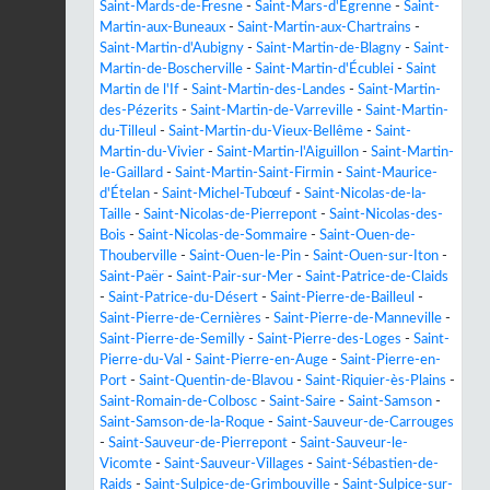
Saint-Mards-de-Fresne
-
Saint-Mars-d'Égrenne
-
Saint-
Martin-aux-Buneaux
-
Saint-Martin-aux-Chartrains
-
Saint-Martin-d'Aubigny
-
Saint-Martin-de-Blagny
-
Saint-
Martin-de-Boscherville
-
Saint-Martin-d'Écublei
-
Saint
Martin de l'If
-
Saint-Martin-des-Landes
-
Saint-Martin-
des-Pézerits
-
Saint-Martin-de-Varreville
-
Saint-Martin-
du-Tilleul
-
Saint-Martin-du-Vieux-Bellême
-
Saint-
Martin-du-Vivier
-
Saint-Martin-l'Aiguillon
-
Saint-Martin-
le-Gaillard
-
Saint-Martin-Saint-Firmin
-
Saint-Maurice-
d'Ételan
-
Saint-Michel-Tubœuf
-
Saint-Nicolas-de-la-
Taille
-
Saint-Nicolas-de-Pierrepont
-
Saint-Nicolas-des-
Bois
-
Saint-Nicolas-de-Sommaire
-
Saint-Ouen-de-
Thouberville
-
Saint-Ouen-le-Pin
-
Saint-Ouen-sur-Iton
-
Saint-Paër
-
Saint-Pair-sur-Mer
-
Saint-Patrice-de-Claids
-
Saint-Patrice-du-Désert
-
Saint-Pierre-de-Bailleul
-
Saint-Pierre-de-Cernières
-
Saint-Pierre-de-Manneville
-
Saint-Pierre-de-Semilly
-
Saint-Pierre-des-Loges
-
Saint-
Pierre-du-Val
-
Saint-Pierre-en-Auge
-
Saint-Pierre-en-
Port
-
Saint-Quentin-de-Blavou
-
Saint-Riquier-ès-Plains
-
Saint-Romain-de-Colbosc
-
Saint-Saire
-
Saint-Samson
-
Saint-Samson-de-la-Roque
-
Saint-Sauveur-de-Carrouges
-
Saint-Sauveur-de-Pierrepont
-
Saint-Sauveur-le-
Vicomte
-
Saint-Sauveur-Villages
-
Saint-Sébastien-de-
Raids
-
Saint-Sulpice-de-Grimbouville
-
Saint-Sulpice-sur-