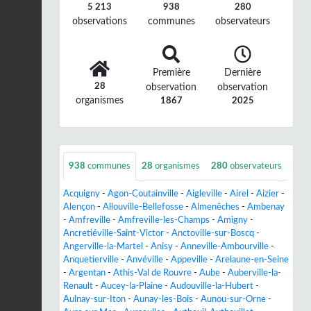
5 213
938
280
observations
communes
observateurs
Première
Dernière
28
observation
observation
organismes
1867
2025
938
communes
28
organismes
280
observateurs
Acquigny
-
Agon-Coutainville
-
Aigleville
-
Airel
-
Aizier
-
Alençon
-
Allouville-Bellefosse
-
Almenêches
-
Ambenay
-
Amfreville
-
Amfreville-les-Champs
-
Amigny
-
Ancretiéville-Saint-Victor
-
Anctoville-sur-Boscq
-
Angerville-la-Martel
-
Anisy
-
Anneville-Ambourville
-
Anquetierville
-
Anvéville
-
Appeville
-
Arelaune-en-Seine
-
Argentan
-
Athis-Val de Rouvre
-
Aube
-
Auberville-la-
Renault
-
Aucey-la-Plaine
-
Audouville-la-Hubert
-
Aulnay-sur-Iton
-
Aunay-les-Bois
-
Aunou-sur-Orne
-