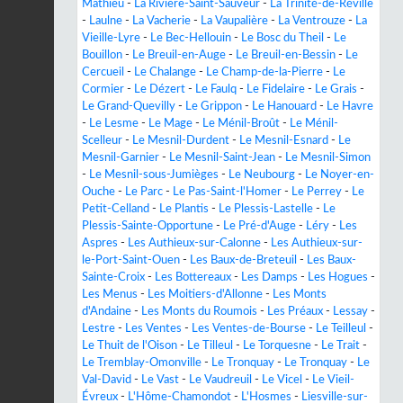
Mathieu
-
La Rivière-Saint-Sauveur
-
La Trinité-de-Réville
-
Laulne
-
La Vacherie
-
La Vaupalière
-
La Ventrouze
-
La
Vieille-Lyre
-
Le Bec-Hellouin
-
Le Bosc du Theil
-
Le
Bouillon
-
Le Breuil-en-Auge
-
Le Breuil-en-Bessin
-
Le
Cercueil
-
Le Chalange
-
Le Champ-de-la-Pierre
-
Le
Cormier
-
Le Dézert
-
Le Faulq
-
Le Fidelaire
-
Le Grais
-
Le Grand-Quevilly
-
Le Grippon
-
Le Hanouard
-
Le Havre
-
Le Lesme
-
Le Mage
-
Le Ménil-Broût
-
Le Ménil-
Scelleur
-
Le Mesnil-Durdent
-
Le Mesnil-Esnard
-
Le
Mesnil-Garnier
-
Le Mesnil-Saint-Jean
-
Le Mesnil-Simon
-
Le Mesnil-sous-Jumièges
-
Le Neubourg
-
Le Noyer-en-
Ouche
-
Le Parc
-
Le Pas-Saint-l'Homer
-
Le Perrey
-
Le
Petit-Celland
-
Le Plantis
-
Le Plessis-Lastelle
-
Le
Plessis-Sainte-Opportune
-
Le Pré-d'Auge
-
Léry
-
Les
Aspres
-
Les Authieux-sur-Calonne
-
Les Authieux-sur-
le-Port-Saint-Ouen
-
Les Baux-de-Breteuil
-
Les Baux-
Sainte-Croix
-
Les Bottereaux
-
Les Damps
-
Les Hogues
-
Les Menus
-
Les Moitiers-d'Allonne
-
Les Monts
d'Andaine
-
Les Monts du Roumois
-
Les Préaux
-
Lessay
-
Lestre
-
Les Ventes
-
Les Ventes-de-Bourse
-
Le Teilleul
-
Le Thuit de l'Oison
-
Le Tilleul
-
Le Torquesne
-
Le Trait
-
Le Tremblay-Omonville
-
Le Tronquay
-
Le Tronquay
-
Le
Val-David
-
Le Vast
-
Le Vaudreuil
-
Le Vicel
-
Le Vieil-
Évreux
-
L'Hôme-Chamondot
-
L'Hosmes
-
Liesville-sur-