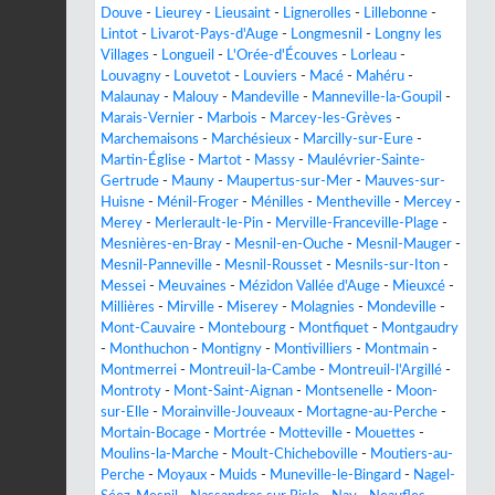
Douve
-
Lieurey
-
Lieusaint
-
Lignerolles
-
Lillebonne
-
Lintot
-
Livarot-Pays-d'Auge
-
Longmesnil
-
Longny les
Villages
-
Longueil
-
L'Orée-d'Écouves
-
Lorleau
-
Louvagny
-
Louvetot
-
Louviers
-
Macé
-
Mahéru
-
Malaunay
-
Malouy
-
Mandeville
-
Manneville-la-Goupil
-
Marais-Vernier
-
Marbois
-
Marcey-les-Grèves
-
Marchemaisons
-
Marchésieux
-
Marcilly-sur-Eure
-
Martin-Église
-
Martot
-
Massy
-
Maulévrier-Sainte-
Gertrude
-
Mauny
-
Maupertus-sur-Mer
-
Mauves-sur-
Huisne
-
Ménil-Froger
-
Ménilles
-
Mentheville
-
Mercey
-
Merey
-
Merlerault-le-Pin
-
Merville-Franceville-Plage
-
Mesnières-en-Bray
-
Mesnil-en-Ouche
-
Mesnil-Mauger
-
Mesnil-Panneville
-
Mesnil-Rousset
-
Mesnils-sur-Iton
-
Messei
-
Meuvaines
-
Mézidon Vallée d'Auge
-
Mieuxcé
-
Millières
-
Mirville
-
Miserey
-
Molagnies
-
Mondeville
-
Mont-Cauvaire
-
Montebourg
-
Montfiquet
-
Montgaudry
-
Monthuchon
-
Montigny
-
Montivilliers
-
Montmain
-
Montmerrei
-
Montreuil-la-Cambe
-
Montreuil-l'Argillé
-
Montroty
-
Mont-Saint-Aignan
-
Montsenelle
-
Moon-
sur-Elle
-
Morainville-Jouveaux
-
Mortagne-au-Perche
-
Mortain-Bocage
-
Mortrée
-
Motteville
-
Mouettes
-
Moulins-la-Marche
-
Moult-Chicheboville
-
Moutiers-au-
Perche
-
Moyaux
-
Muids
-
Muneville-le-Bingard
-
Nagel-