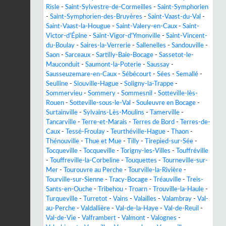
Risle
-
Saint-Sylvestre-de-Cormeilles
-
Saint-Symphorien
-
Saint-Symphorien-des-Bruyères
-
Saint-Vaast-du-Val
-
Saint-Vaast-la-Hougue
-
Saint-Valery-en-Caux
-
Saint-
Victor-d'Épine
-
Saint-Vigor-d'Ymonville
-
Saint-Vincent-
du-Boulay
-
Saires-la-Verrerie
-
Sallenelles
-
Sandouville
-
Saon
-
Sarceaux
-
Sartilly-Baie-Bocage
-
Sassetot-le-
Mauconduit
-
Saumont-la-Poterie
-
Saussay
-
Sausseuzemare-en-Caux
-
Sébécourt
-
Sées
-
Semallé
-
Seulline
-
Siouville-Hague
-
Soligny-la-Trappe
-
Sommervieu
-
Sommery
-
Sommesnil
-
Sotteville-lès-
Rouen
-
Sotteville-sous-le-Val
-
Souleuvre en Bocage
-
Surtainville
-
Sylvains-Lès-Moulins
-
Tamerville
-
Tancarville
-
Terre-et-Marais
-
Terres de Bord
-
Terres-de-
Caux
-
Tessé-Froulay
-
Teurthéville-Hague
-
Thaon
-
Thénouville
-
Thue et Mue
-
Tilly
-
Tirepied-sur-Sée
-
Tocqueville
-
Tocqueville
-
Torigny-les-Villes
-
Touffréville
-
Touffreville-la-Corbeline
-
Touquettes
-
Tourneville-sur-
Mer
-
Tourouvre au Perche
-
Tourville-la-Rivière
-
Tourville-sur-Sienne
-
Tracy-Bocage
-
Tréauville
-
Treis-
Sants-en-Ouche
-
Tribehou
-
Troarn
-
Trouville-la-Haule
-
Turqueville
-
Turretot
-
Vains
-
Valailles
-
Valambray
-
Val-
au-Perche
-
Valdallière
-
Val-de-la-Haye
-
Val-de-Reuil
-
Val-de-Vie
-
Valframbert
-
Valmont
-
Valognes
-