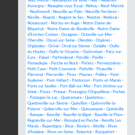
Séez-Mesnil
-
Nassandres sur Risle
-
Nay
-
Neaufles-
Auvergny
-
Neauphe-sous-Essai
-
Néhou
-
Neuf-Marché
-
Neufmesnil
-
Neuville-au-Plain
-
Neuville-Ferrières
-
Néville
-
Noards
-
Nogent-le-Sec
-
Nointot
-
Nolléval
-
Nonancourt
-
Norrey-en-Auge
-
Notre-Dame-de-
Bliquetuit
-
Notre-Dame-de-Bondeville
-
Notre-Dame-
d'Estrées-Corbon
-
Occagnes
-
Octeville-sur-Mer
-
Oherville
-
Oissel-sur-Seine
-
Olendon
-
Orgères
-
Orglandes
-
Orival
-
Orval sur Sienne
-
Oudalle
-
Ouilly-
du-Houley
-
Ouilly-le-Vicomte
-
Ouistreham
-
Pacy-sur-
Eure
-
Paluel
-
Parfondeval
-
Parville
-
Pavilly
-
Pennedepie
-
Perche en Nocé
-
Périers
-
Pervenchères
-
Petit-Caux
-
Petit-Couronne
-
Petiville
-
Picauville
-
Pierreval
-
Pierreville
-
Pirou
-
Plasnes
-
Poilley
-
Pont-
Audemer
-
Pont-Hébert
-
Pontorson
-
Ponts-et-Marais
-
Ponts sur Seulles
-
Port-Bail-sur-Mer
-
Port-Jérôme-sur-
Seine
-
Poses
-
Préaux
-
Pressagny-l'Orgueilleux
-
Puchay
-
Putanges-le-Lac
-
Quatremare
-
Quettehou
-
Quettreville-sur-Sienne
-
Quevillon
-
Quévreville-la-
Poterie
-
Quiberville-sur-Mer
-
Quincampoix
-
Quinéville
-
Rampan
-
Ranville
-
Rauville-la-Bigot
-
Rauville-la-Place
-
Regnéville-sur-Mer
-
Rémalard en Perche
-
Remilly Les
Marais
-
Repentigny
-
Reux
-
Reviers
-
Réville
-
Rives
d'Andaine
-
Rives-en-Seine
-
Robertot
-
Rocquefort
-