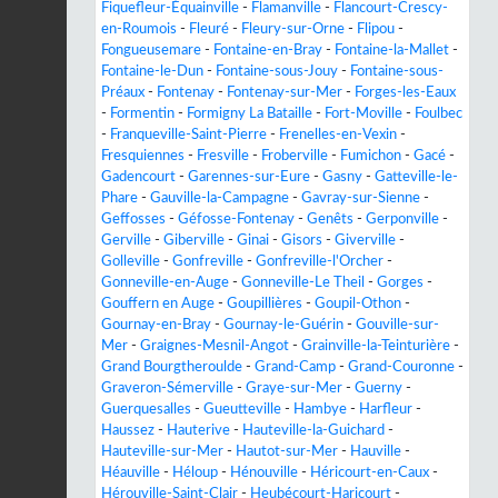
Fiquefleur-Équainville
-
Flamanville
-
Flancourt-Crescy-
en-Roumois
-
Fleuré
-
Fleury-sur-Orne
-
Flipou
-
Fongueusemare
-
Fontaine-en-Bray
-
Fontaine-la-Mallet
-
Fontaine-le-Dun
-
Fontaine-sous-Jouy
-
Fontaine-sous-
Préaux
-
Fontenay
-
Fontenay-sur-Mer
-
Forges-les-Eaux
-
Formentin
-
Formigny La Bataille
-
Fort-Moville
-
Foulbec
-
Franqueville-Saint-Pierre
-
Frenelles-en-Vexin
-
Fresquiennes
-
Fresville
-
Froberville
-
Fumichon
-
Gacé
-
Gadencourt
-
Garennes-sur-Eure
-
Gasny
-
Gatteville-le-
Phare
-
Gauville-la-Campagne
-
Gavray-sur-Sienne
-
Geffosses
-
Géfosse-Fontenay
-
Genêts
-
Gerponville
-
Gerville
-
Giberville
-
Ginai
-
Gisors
-
Giverville
-
Golleville
-
Gonfreville
-
Gonfreville-l'Orcher
-
Gonneville-en-Auge
-
Gonneville-Le Theil
-
Gorges
-
Gouffern en Auge
-
Goupillières
-
Goupil-Othon
-
Gournay-en-Bray
-
Gournay-le-Guérin
-
Gouville-sur-
Mer
-
Graignes-Mesnil-Angot
-
Grainville-la-Teinturière
-
Grand Bourgtheroulde
-
Grand-Camp
-
Grand-Couronne
-
Graveron-Sémerville
-
Graye-sur-Mer
-
Guerny
-
Guerquesalles
-
Gueutteville
-
Hambye
-
Harfleur
-
Haussez
-
Hauterive
-
Hauteville-la-Guichard
-
Hauteville-sur-Mer
-
Hautot-sur-Mer
-
Hauville
-
Héauville
-
Héloup
-
Hénouville
-
Héricourt-en-Caux
-
Hérouville-Saint-Clair
-
Heubécourt-Haricourt
-