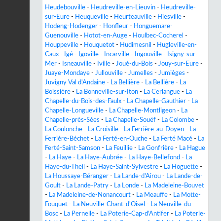
Heudebouville
-
Heudreville-en-Lieuvin
-
Heudreville-
sur-Eure
-
Heuqueville
-
Heurteauville
-
Hiesville
-
Hodeng-Hodenger
-
Honfleur
-
Honguemare-
Guenouville
-
Hotot-en-Auge
-
Houlbec-Cocherel
-
Houppeville
-
Houquetot
-
Hudimesnil
-
Hugleville-en-
Caux
-
Igé
-
Igoville
-
Incarville
-
Ingouville
-
Isigny-sur-
Mer
-
Isneauville
-
Iville
-
Joué-du-Bois
-
Jouy-sur-Eure
-
Juaye-Mondaye
-
Jullouville
-
Jumelles
-
Jumièges
-
Juvigny Val d'Andaine
-
La Bellière
-
La Bellière
-
La
Boissière
-
La Bonneville-sur-Iton
-
La Cerlangue
-
La
Chapelle-du-Bois-des-Faulx
-
La Chapelle-Gauthier
-
La
Chapelle-Longueville
-
La Chapelle-Montligeon
-
La
Chapelle-près-Sées
-
La Chapelle-Souëf
-
La Colombe
-
La Coulonche
-
La Croisille
-
La Ferrière-au-Doyen
-
La
Ferrière-Béchet
-
La Ferté-en-Ouche
-
La Ferté Macé
-
La
Ferté-Saint-Samson
-
La Feuillie
-
La Gonfrière
-
La Hague
-
La Haye
-
La Haye-Aubrée
-
La Haye-Bellefond
-
La
Haye-du-Theil
-
La Haye-Saint-Sylvestre
-
La Hoguette
-
La Houssaye-Béranger
-
La Lande-d'Airou
-
La Lande-de-
Goult
-
La Lande-Patry
-
La Londe
-
La Madeleine-Bouvet
-
La Madeleine-de-Nonancourt
-
La Meauffe
-
La Motte-
Fouquet
-
La Neuville-Chant-d'Oisel
-
La Neuville-du-
Bosc
-
La Pernelle
-
La Poterie-Cap-d'Antifer
-
La Poterie-