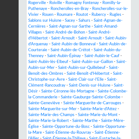
Rogerville
-
Roiville
-
Romagny Fontenay
-
Romilly-la-
Puthenaye
-
Roncherolles-en-Bray
-
Roncherolles-sur-le-
Vivier
-
Rouen
-
Roumare
-
Routot
-
Rubercy
-
Rugles
-
Sablons sur Huisne
-
Sacey
-
Sahurs
-
Saint-Agnan-de-
Cernières
-
Saint-Agnan-sur-Sarthe
-
Saint-Amand-
Villages
-
Saint-André-de-Bohon
-
Saint-André-
d'Hébertot
-
Saint-Arnoult
-
Saint-Arnoult
-
Saint-Aubin-
d'Arquenay
-
Saint-Aubin-de-Bonneval
-
Saint-Aubin-de-
Courteraie
-
Saint-Aubin-de-Crétot
-
Saint-Aubin-du-
Thenney
-
Saint-Aubin-Épinay
-
Saint-Aubin-le-Cauf
-
Saint-Aubin-lès-Elbeuf
-
Saint-Aubin-sur-Gaillon
-
Saint-
Aubin-sur-Mer
-
Saint-Aubin-sur-Quillebeuf
-
Saint-
Benoît-des-Ombres
-
Saint-Benoît-d'Hébertot
-
Saint-
Christophe-sur-Avre
-
Saint-Clair-sur-l'Elle
-
Saint-
Clément-Rancoudray
-
Saint-Denis-sur-Huisne
-
Saint-
Désir
-
Sainte-Céronne-lès-Mortagne
-
Sainte-Colombe-
la-Commanderie
-
Sainte-Gauburge-Sainte-Colombe
-
Sainte-Geneviève
-
Sainte-Marguerite-de-Carrouges
-
Sainte-Marguerite-sur-Mer
-
Sainte-Marie-d'Attez
-
Sainte-Marie-des-Champs
-
Sainte-Marie-du-Mont
-
Sainte-Marie-la-Robert
-
Sainte-Marthe
-
Sainte-Mère-
Église
-
Sainte-Opportune-du-Bosc
-
Sainte-Opportune-
la-Mare
-
Saint-Étienne-du-Rouvray
-
Saint-Étienne-
l'Allier
-
Saint-Étienne-la-Thillaye
-
Saint-Eustache-la-