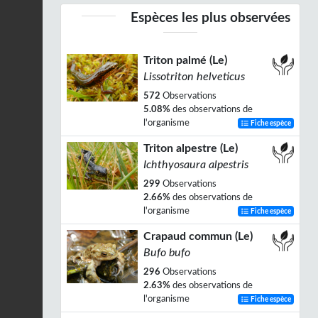
Espèces les plus observées
Triton palmé (Le)
Lissotriton helveticus
572
Observations
5.08%
des observations de
l'organisme
Fiche espèce
Triton alpestre (Le)
Ichthyosaura alpestris
299
Observations
2.66%
des observations de
l'organisme
Fiche espèce
Crapaud commun (Le)
Bufo bufo
296
Observations
2.63%
des observations de
l'organisme
Fiche espèce