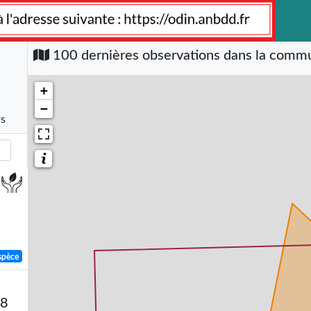
100 dernières observations dans la com
+
−
rs
spèce
58