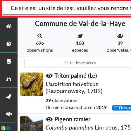
Commune de Val-de-la-Haye
696
168
39
observations
espèces
observateu
Triton palmé (Le)
Lissotriton helveticus
(Razoumowsky, 1789)
29
observations
Dernière observation en
2019
Fiche e
Pigeon ramier
Columba palumbus
Linnaeus, 17