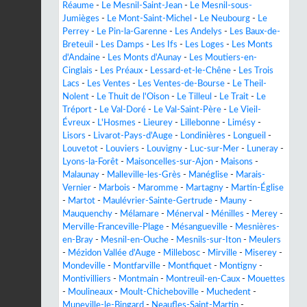
Réaume
-
Le Mesnil-Saint-Jean
-
Le Mesnil-sous-
Jumièges
-
Le Mont-Saint-Michel
-
Le Neubourg
-
Le
Perrey
-
Le Pin-la-Garenne
-
Les Andelys
-
Les Baux-de-
Breteuil
-
Les Damps
-
Les Ifs
-
Les Loges
-
Les Monts
d'Andaine
-
Les Monts d'Aunay
-
Les Moutiers-en-
Cinglais
-
Les Préaux
-
Lessard-et-le-Chêne
-
Les Trois
Lacs
-
Les Ventes
-
Les Ventes-de-Bourse
-
Le Theil-
Nolent
-
Le Thuit de l'Oison
-
Le Tilleul
-
Le Trait
-
Le
Tréport
-
Le Val-Doré
-
Le Val-Saint-Père
-
Le Vieil-
Évreux
-
L'Hosmes
-
Lieurey
-
Lillebonne
-
Limésy
-
Lisors
-
Livarot-Pays-d'Auge
-
Londinières
-
Longueil
-
Louvetot
-
Louviers
-
Louvigny
-
Luc-sur-Mer
-
Luneray
-
Lyons-la-Forêt
-
Maisoncelles-sur-Ajon
-
Maisons
-
Malaunay
-
Malleville-les-Grès
-
Manéglise
-
Marais-
Vernier
-
Marbois
-
Maromme
-
Martagny
-
Martin-Église
-
Martot
-
Maulévrier-Sainte-Gertrude
-
Mauny
-
Mauquenchy
-
Mélamare
-
Ménerval
-
Ménilles
-
Merey
-
Merville-Franceville-Plage
-
Mésangueville
-
Mesnières-
en-Bray
-
Mesnil-en-Ouche
-
Mesnils-sur-Iton
-
Meulers
-
Mézidon Vallée d'Auge
-
Millebosc
-
Mirville
-
Miserey
-
Mondeville
-
Montfarville
-
Montfiquet
-
Montigny
-
Montivilliers
-
Montmain
-
Montreuil-en-Caux
-
Mouettes
-
Moulineaux
-
Moult-Chicheboville
-
Muchedent
-
Muneville-le-Bingard
-
Neaufles-Saint-Martin
-