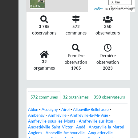
30 km
Nombre d'observa
Leaflet
| © OpenStreetMap
3 785
572
350
observations
communes
observateurs
Première
Dernière
32
observation
observation
organismes
1905
2023
572
communes
32
organismes
350
observateurs
Ablon
-
Acquigny
-
Airel
-
Allouville-Bellefosse
-
Ambenay
-
Amfreville
-
Amfreville-la-Mi-Voie
-
Amfreville-sous-les-Monts
-
Amfreville-sur-Iton
-
Ancretiéville-Saint-Victor
-
Andé
-
Angerville-la-Martel
-
Angiens
-
Anneville-Ambourville
-
Anquetierville
-