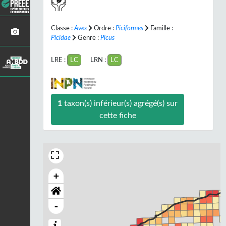
Classe :
Aves
Ordre :
Piciformes
Famille :
Picidae
Genre :
Picus
LRE :
LC
LRN :
LC
1
taxon(s) inférieur(s) agrégé(s) sur
cette fiche
+
-