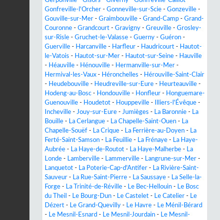
Gonfreville-l'Orcher
-
Gonneville-sur-Scie
-
Gonzeville
-
Gouville-sur-Mer
-
Graimbouville
-
Grand-Camp
-
Grand-
Couronne
-
Grandcourt
-
Gravigny
-
Greuville
-
Grosley-
sur-Risle
-
Gruchet-le-Valasse
-
Guerny
-
Guéron
-
Guerville
-
Harcanville
-
Harfleur
-
Haudricourt
-
Hautot-
le-Vatois
-
Hautot-sur-Mer
-
Hautot-sur-Seine
-
Hauville
-
Héauville
-
Hénouville
-
Hermanville-sur-Mer
-
Hermival-les-Vaux
-
Héronchelles
-
Hérouville-Saint-Clair
-
Heudebouville
-
Heudreville-sur-Eure
-
Heurteauville
-
Hodeng-au-Bosc
-
Hondouville
-
Honfleur
-
Honguemare-
Guenouville
-
Houdetot
-
Houppeville
-
Illiers-l'Évêque
-
Incheville
-
Jouy-sur-Eure
-
Jumièges
-
La Baronnie
-
La
Bouille
-
La Cerlangue
-
La Chapelle-Saint-Ouen
-
La
Chapelle-Souëf
-
La Crique
-
La Ferrière-au-Doyen
-
La
Ferté-Saint-Samson
-
La Feuillie
-
La Frénaye
-
La Haye-
Aubrée
-
La Haye-de-Routot
-
La Haye-Malherbe
-
La
Londe
-
Lamberville
-
Lammerville
-
Langrune-sur-Mer
-
Lanquetot
-
La Poterie-Cap-d'Antifer
-
La Rivière-Saint-
Sauveur
-
La Rue-Saint-Pierre
-
La Saussaye
-
La Selle-la-
Forge
-
La Trinité-de-Réville
-
Le Bec-Hellouin
-
Le Bosc
du Theil
-
Le Bourg-Dun
-
Le Castelet
-
Le Catelier
-
Le
Dézert
-
Le Grand-Quevilly
-
Le Havre
-
Le Ménil-Bérard
-
Le Mesnil-Esnard
-
Le Mesnil-Jourdain
-
Le Mesnil-