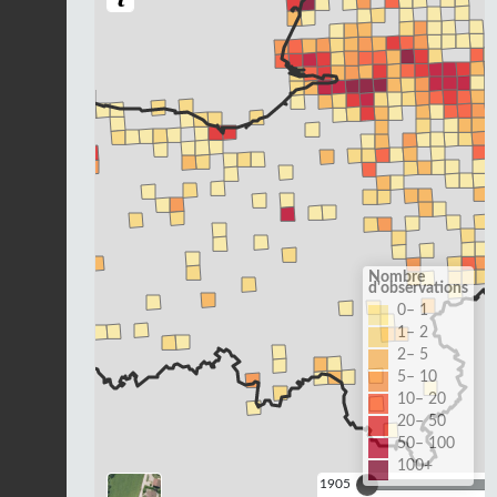
Nombre
d'observations
0– 1
1– 2
2– 5
5– 10
10– 20
20– 50
50– 100
100+
1905