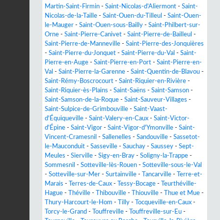
Martin-Saint-Firmin
-
Saint-Nicolas-d'Aliermont
-
Saint-
Nicolas-de-la-Taille
-
Saint-Ouen-du-Tilleul
-
Saint-Ouen-
le-Mauger
-
Saint-Ouen-sous-Bailly
-
Saint-Philbert-sur-
Orne
-
Saint-Pierre-Canivet
-
Saint-Pierre-de-Bailleul
-
Saint-Pierre-de-Manneville
-
Saint-Pierre-des-Jonquières
-
Saint-Pierre-du-Jonquet
-
Saint-Pierre-du-Val
-
Saint-
Pierre-en-Auge
-
Saint-Pierre-en-Port
-
Saint-Pierre-en-
Val
-
Saint-Pierre-la-Garenne
-
Saint-Quentin-de-Blavou
-
Saint-Rémy-Boscrocourt
-
Saint-Riquier-en-Rivière
-
Saint-Riquier-ès-Plains
-
Saint-Saëns
-
Saint-Samson
-
Saint-Samson-de-la-Roque
-
Saint-Sauveur-Villages
-
Saint-Sulpice-de-Grimbouville
-
Saint-Vaast-
d'Équiqueville
-
Saint-Valery-en-Caux
-
Saint-Victor-
d'Épine
-
Saint-Vigor
-
Saint-Vigor-d'Ymonville
-
Saint-
Vincent-Cramesnil
-
Sallenelles
-
Sandouville
-
Sassetot-
le-Mauconduit
-
Sasseville
-
Sauchay
-
Saussey
-
Sept-
Meules
-
Sierville
-
Sigy-en-Bray
-
Soligny-la-Trappe
-
Sommesnil
-
Sotteville-lès-Rouen
-
Sotteville-sous-le-Val
-
Sotteville-sur-Mer
-
Surtainville
-
Tancarville
-
Terre-et-
Marais
-
Terres-de-Caux
-
Tessy-Bocage
-
Teurthéville-
Hague
-
Théville
-
Thibouville
-
Thiouville
-
Thue et Mue
-
Thury-Harcourt-le-Hom
-
Tilly
-
Tocqueville-en-Caux
-
Torcy-le-Grand
-
Touffreville
-
Touffreville-sur-Eu
-