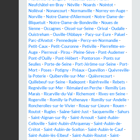
Neufchâtel-en-Bray
-
Néville
-
Noards
-
Nointot
-
Nolléval
-
Nonancourt
-
Normanville
-
Norrey-en-Auge
-
Norville
-
Notre-Dame-d'Aliermont
-
Notre-Dame-de-
Bliquetuit
-
Notre-Dame-de-Bondeville
-
Noues de
Sienne
-
Occagnes
-
Oissel-sur-Seine
-
Orival
-
Oudalle
-
Ouistreham
-
Ouville-l'Abbaye
-
Pacy-sur-Eure
-
Paluel
-
Parc-d'Anxtot
-
Pennedepie
-
Percy-en-Normandie
-
Petit-Caux
-
Petit-Couronne
-
Petiville
-
Pierrefitte-en-
Auge
-
Pierreval
-
Pirou
-
Pleine-Sève
-
Pont-Audemer
-
Pont-d'Ouilly
-
Pont-Hébert
-
Pontorson
-
Ponts sur
Seulles
-
Porte-de-Seine
-
Port-Jérôme-sur-Seine
-
Port-
Mort
-
Poses
-
Potigny
-
Préaux
-
Quevillon
-
Quévreville-
la-Poterie
-
Quiberville-sur-Mer
-
Quièvrecourt
-
Quillebeuf-sur-Seine
-
Radepont
-
Rainfreville
-
Rebets
-
Regnéville-sur-Mer
-
Rémalard en Perche
-
Remilly Les
Marais
-
Ricarville-du-Val
-
Richemont
-
Rives-en-Seine
-
Rogerville
-
Romilly-la-Puthenaye
-
Romilly-sur-Andelle
-
Roncherolles-sur-le-Vivier
-
Rosay-sur-Lieure
-
Rouen
-
Routot
-
Rugles
-
Saâne-Saint-Just
-
Sacquenville
-
Sahurs
-
Saint-Aignan-sur-Ry
-
Saint-Arnoult
-
Saint-Aubin-
Celloville
-
Saint-Aubin-d'Arquenay
-
Saint-Aubin-de-
Crétot
-
Saint-Aubin-de-Scellon
-
Saint-Aubin-le-Cauf
-
Saint-Aubin-lès-Elbeuf
-
Saint-Aubin-Routot
-
Saint-