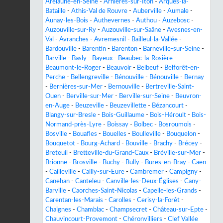
Arelaune-en-Seine
-
Arnières-sur-Iton
-
Arques-la-
Bataille
-
Athis-Val de Rouvre
-
Auberville
-
Aumale
-
Aunay-les-Bois
-
Authevernes
-
Authou
-
Auzebosc
-
Auzouville-sur-Ry
-
Auzouville-sur-Saâne
-
Avesnes-en-
Val
-
Avranches
-
Avremesnil
-
Bailleul-la-Vallée
-
Bardouville
-
Barentin
-
Barenton
-
Barneville-sur-Seine
-
Barville
-
Basly
-
Bayeux
-
Beaubec-la-Rosière
-
Beaumont-le-Roger
-
Beauvoir
-
Belbeuf
-
Belforêt-en-
Perche
-
Bellengreville
-
Bénouville
-
Bénouville
-
Bernay
-
Bernières-sur-Mer
-
Bernouville
-
Bertreville-Saint-
Ouen
-
Berville-sur-Mer
-
Berville-sur-Seine
-
Beuvron-
en-Auge
-
Beuzeville
-
Beuzevillette
-
Bézancourt
-
Blangy-sur-Bresle
-
Bois-Guillaume
-
Bois-Héroult
-
Bois-
Normand-près-Lyre
-
Boissay
-
Bolbec
-
Bosroumois
-
Bosville
-
Bouafles
-
Bouelles
-
Boulleville
-
Bouquelon
-
Bouquetot
-
Bourg-Achard
-
Bouville
-
Brachy
-
Brécey
-
Breteuil
-
Bretteville-du-Grand-Caux
-
Bréville-sur-Mer
-
Brionne
-
Brosville
-
Buchy
-
Bully
-
Bures-en-Bray
-
Caen
-
Cailleville
-
Cailly-sur-Eure
-
Cambremer
-
Campigny
-
Canehan
-
Canteleu
-
Canville-les-Deux-Églises
-
Cany-
Barville
-
Caorches-Saint-Nicolas
-
Capelle-les-Grands
-
Carentan-les-Marais
-
Carolles
-
Cerisy-la-Forêt
-
Chaignes
-
Chamblac
-
Champsecret
-
Château-sur-Epte
-
Chauvincourt-Provemont
-
Chéronvilliers
-
Clef Vallée