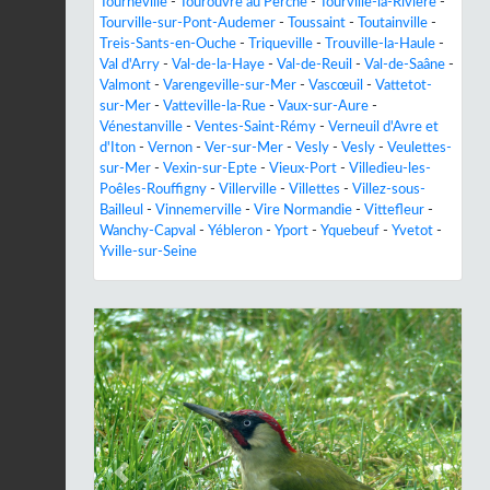
Tourneville
-
Tourouvre au Perche
-
Tourville-la-Rivière
-
Tourville-sur-Pont-Audemer
-
Toussaint
-
Toutainville
-
Treis-Sants-en-Ouche
-
Triqueville
-
Trouville-la-Haule
-
Val d'Arry
-
Val-de-la-Haye
-
Val-de-Reuil
-
Val-de-Saâne
-
Valmont
-
Varengeville-sur-Mer
-
Vascœuil
-
Vattetot-
sur-Mer
-
Vatteville-la-Rue
-
Vaux-sur-Aure
-
Vénestanville
-
Ventes-Saint-Rémy
-
Verneuil d'Avre et
d'Iton
-
Vernon
-
Ver-sur-Mer
-
Vesly
-
Vesly
-
Veulettes-
sur-Mer
-
Vexin-sur-Epte
-
Vieux-Port
-
Villedieu-les-
Poêles-Rouffigny
-
Villerville
-
Villettes
-
Villez-sous-
Bailleul
-
Vinnemerville
-
Vire Normandie
-
Vittefleur
-
Wanchy-Capval
-
Yébleron
-
Yport
-
Yquebeuf
-
Yvetot
-
Yville-sur-Seine
Previous
Next