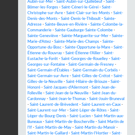
Aubin-sur-Mer
-
Saint-Aubin-sur-Quillebeuf
-
Saint-
Bômer-les-Forges
-
Saint-Céneri-le-Gérei
-
Saint-
Christophe-sur-Avre
-
Saint-Clair-sur-les-Monts
-
Saint-
Denis-des-Monts
-
Saint-Denis-le-Thiboult
-
Sainte-
Adresse
-
Sainte-Beuve-en-Rivière
-
Sainte-Colombe-la-
Commanderie
-
Sainte-Gauburge-Sainte-Colombe
-
Sainte-Geneviève
-
Sainte-Marguerite-sur-Mer
-
Sainte-
Marie-d'Attez
-
Sainte-Marie-des-Champs
-
Sainte-
Opportune-du-Bosc
-
Sainte-Opportune-la-Mare
-
Saint-
Étienne-du-Rouvray
-
Saint-Étienne-l'Allier
-
Saint-
Eustache-la-Forêt
-
Saint-Georges-de-Rouelley
-
Saint-
Georges-sur-Fontaine
-
Saint-Germain-de-Fresney
-
Saint-Germain-d'Étables
-
Saint-Germain-du-Corbéis
-
Saint-Germain-sur-Avre
-
Saint-Gilles-de-Crétot
-
Saint-
Gilles-de-la-Neuville
-
Saint-Hilaire-de-Briouze
-
Saint-
Honoré
-
Saint-Jacques-d'Aliermont
-
Saint-Jean-de-
Folleville
-
Saint-Jean-de-la-Neuville
-
Saint-Jean-du-
Cardonnay
-
Saint-Jean-le-Thomas
-
Saint-Jouin-Bruneval
-
Saint-Laurent-de-Brèvedent
-
Saint-Laurent-en-Caux
-
Saint-Laurent-sur-Mer
-
Saint-Léger-de-Rôtes
-
Saint-
Léger-du-Bourg-Denis
-
Saint-Lucien
-
Saint-Martin-aux-
Buneaux
-
Saint-Martin-de-Boscherville
-
Saint Martin de
l'If
-
Saint-Martin-de-May
-
Saint-Martin-du-Manoir
-
Saint-Martin-le-Gaillard
-
Saint-Martin-l'Hortier
-
Saint-