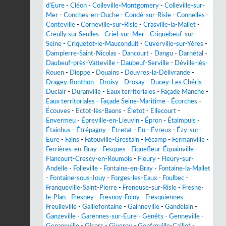
d'Eure
-
Cléon
-
Colleville-Montgomery
-
Colleville-sur-
Mer
-
Conches-en-Ouche
-
Condé-sur-Risle
-
Connelles
-
Conteville
-
Corneville-sur-Risle
-
Crasville-la-Mallet
-
Creully sur Seulles
-
Criel-sur-Mer
-
Criquebeuf-sur-
Seine
-
Criquetot-le-Mauconduit
-
Cuverville-sur-Yères
-
Dampierre-Saint-Nicolas
-
Dancourt
-
Dangu
-
Darnétal
-
Daubeuf-près-Vatteville
-
Daubeuf-Serville
-
Déville-lès-
Rouen
-
Dieppe
-
Douains
-
Douvres-la-Délivrande
-
Dragey-Ronthon
-
Droisy
-
Drosay
-
Ducey-Les Chéris
-
Duclair
-
Duranville
-
Eaux territoriales - Façade Manche
-
Eaux territoriales - Façade Seine-Maritime
-
Écorches
-
Écouves
-
Ectot-lès-Baons
-
Életot
-
Ellecourt
-
Envermeu
-
Épreville-en-Lieuvin
-
Épron
-
Étaimpuis
-
Étainhus
-
Étrépagny
-
Étretat
-
Eu
-
Évreux
-
Ézy-sur-
Eure
-
Fains
-
Fatouville-Grestain
-
Fécamp
-
Fermanville
-
Ferrières-en-Bray
-
Fesques
-
Fiquefleur-Équainville
-
Flancourt-Crescy-en-Roumois
-
Fleury
-
Fleury-sur-
Andelle
-
Folleville
-
Fontaine-en-Bray
-
Fontaine-la-Mallet
-
Fontaine-sous-Jouy
-
Forges-les-Eaux
-
Foulbec
-
Franqueville-Saint-Pierre
-
Freneuse-sur-Risle
-
Fresne-
le-Plan
-
Fresney
-
Fresnoy-Folny
-
Fresquiennes
-
Freulleville
-
Gaillefontaine
-
Gainneville
-
Gandelain
-
Ganzeville
-
Garennes-sur-Eure
-
Genêts
-
Genneville
-
Gerponville
-
Gisors
-
Giverny
-
Gonfreville-Caillot
-