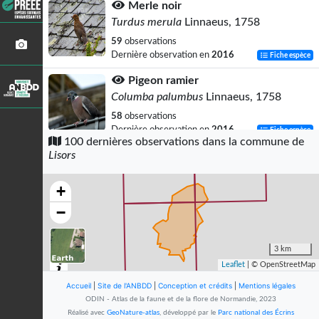
Merle noir
Turdus merula
Linnaeus, 1758
59
observations
Dernière observation en
2016
Fiche espèce
Pigeon ramier
Columba palumbus
Linnaeus, 1758
58
observations
Dernière observation en
2016
Fiche espèce
100 dernières observations dans la commune de
Lisors
Troglodyte mignon
Troglodytes troglodytes
(Linnaeus,
1758)
+
55
observations
−
Dernière observation en
2016
Fiche espèce
Corneille noire
3 km
Corvus corone
Linnaeus, 1758
Leaflet
| © OpenStreetMap
52
observations
Accueil
|
Site de l'ANBDD
|
Conception et crédits
|
Mentions légales
Dernière observation en
2016
Fiche espèce
ODIN - Atlas de la faune et de la flore de Normandie, 2023
Réalisé avec
GeoNature-atlas
, développé par le
Parc national des Écrins
Pouillot véloce