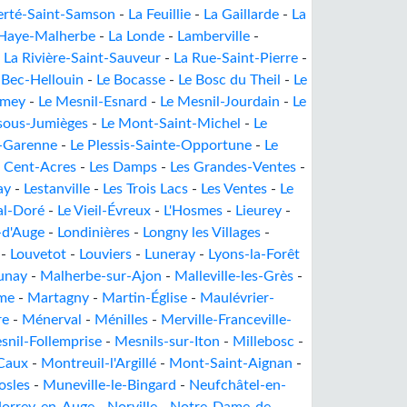
erté-Saint-Samson
-
La Feuillie
-
La Gaillarde
-
La
 Haye-Malherbe
-
La Londe
-
Lamberville
-
-
La Rivière-Saint-Sauveur
-
La Rue-Saint-Pierre
-
 Bec-Hellouin
-
Le Bocasse
-
Le Bosc du Theil
-
Le
Amey
-
Le Mesnil-Esnard
-
Le Mesnil-Jourdain
-
Le
sous-Jumièges
-
Le Mont-Saint-Michel
-
Le
a-Garenne
-
Le Plessis-Sainte-Opportune
-
Le
s Cent-Acres
-
Les Damps
-
Les Grandes-Ventes
-
ay
-
Lestanville
-
Les Trois Lacs
-
Les Ventes
-
Le
al-Doré
-
Le Vieil-Évreux
-
L'Hosmes
-
Lieurey
-
-d'Auge
-
Londinières
-
Longny les Villages
-
-
Louvetot
-
Louviers
-
Luneray
-
Lyons-la-Forêt
unay
-
Malherbe-sur-Ajon
-
Malleville-les-Grès
-
me
-
Martagny
-
Martin-Église
-
Maulévrier-
re
-
Ménerval
-
Ménilles
-
Merville-Franceville-
snil-Follemprise
-
Mesnils-sur-Iton
-
Millebosc
-
Caux
-
Montreuil-l'Argillé
-
Mont-Saint-Aignan
-
sles
-
Muneville-le-Bingard
-
Neufchâtel-en-