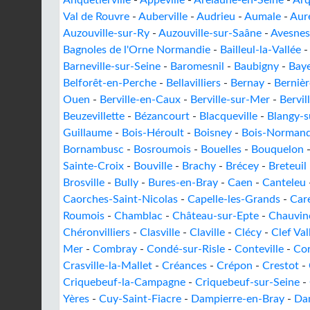
Anquetierville
-
Appeville
-
Arelaune-en-Seine
-
Arq
Val de Rouvre
-
Auberville
-
Audrieu
-
Aumale
-
Aur
Auzouville-sur-Ry
-
Auzouville-sur-Saâne
-
Avesnes
Bagnoles de l'Orne Normandie
-
Bailleul-la-Vallée
Barneville-sur-Seine
-
Baromesnil
-
Baubigny
-
Bay
Belforêt-en-Perche
-
Bellavilliers
-
Bernay
-
Berniè
Ouen
-
Berville-en-Caux
-
Berville-sur-Mer
-
Bervil
Beuzevillette
-
Bézancourt
-
Blacqueville
-
Blangy-s
Guillaume
-
Bois-Héroult
-
Boisney
-
Bois-Normand
Bornambusc
-
Bosroumois
-
Bouelles
-
Bouquelon
Sainte-Croix
-
Bouville
-
Brachy
-
Brécey
-
Breteuil
Brosville
-
Bully
-
Bures-en-Bray
-
Caen
-
Canteleu
Caorches-Saint-Nicolas
-
Capelle-les-Grands
-
Car
Roumois
-
Chamblac
-
Château-sur-Epte
-
Chauvin
Chéronvilliers
-
Clasville
-
Claville
-
Clécy
-
Clef Val
Mer
-
Combray
-
Condé-sur-Risle
-
Conteville
-
Cor
Crasville-la-Mallet
-
Créances
-
Crépon
-
Crestot
-
Criquebeuf-la-Campagne
-
Criquebeuf-sur-Seine
-
Yères
-
Cuy-Saint-Fiacre
-
Dampierre-en-Bray
-
Da