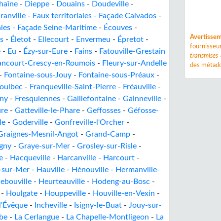
haîne
-
Dieppe
-
Douains
-
Doudeville
-
ranville
-
Eaux territoriales - Façade Calvados
-
ales - Façade Seine-Maritime
-
Écouves
-
Avertisse
s
-
Életot
-
Ellecourt
-
Envermeu
-
Épretot
-
fournisse
e
-
Eu
-
Ézy-sur-Eure
-
Fains
-
Fatouville-Grestain
transmises
ancourt-Crescy-en-Roumois
-
Fleury-sur-Andelle
des métado
-
Fontaine-sous-Jouy
-
Fontaine-sous-Préaux
-
oulbec
-
Franqueville-Saint-Pierre
-
Fréauville
-
lny
-
Fresquiennes
-
Gaillefontaine
-
Gainneville
-
ure
-
Gatteville-le-Phare
-
Geffosses
-
Géfosse-
le
-
Goderville
-
Gonfreville-l'Orcher
-
Graignes-Mesnil-Angot
-
Grand-Camp
-
gny
-
Graye-sur-Mer
-
Grosley-sur-Risle
-
e
-
Hacqueville
-
Harcanville
-
Harcourt
-
-sur-Mer
-
Hauville
-
Hénouville
-
Hermanville-
ebouville
-
Heurteauville
-
Hodeng-au-Bosc
-
-
Houlgate
-
Houppeville
-
Houville-en-Vexin
-
-l'Évêque
-
Incheville
-
Isigny-le-Buat
-
Jouy-sur-
be
-
La Cerlangue
-
La Chapelle-Montligeon
-
La