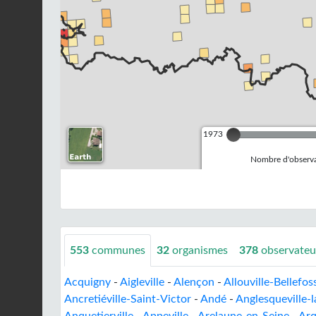
1973
Nombre d'observa
553
communes
32
organismes
378
observateu
Acquigny
-
Aigleville
-
Alençon
-
Allouville-Bellefos
Ancretiéville-Saint-Victor
-
Andé
-
Anglesqueville-