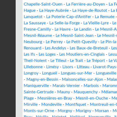
Chapelle-Saint-Ouen
-
La Ferrière-au-Doyen
-
La F
Hague
-
La Haye-Aubrée
-
La Haye-de-Routot
-
La
Lanquetot
-
La Poterie-Cap-d'Antifer
-
La Remuée
La Saussaye
-
La Selle-la-Forge
-
La Vieille-Lyre
-
Le
Fresne-Camilly
-
Le Havre
-
Le Landin
-
Le Mesnil-
Mesnil-Réaume
-
Le Mesnil-Saint-Jean
-
Le Mesnil-
Neubourg
-
Le Perrey
-
Le Petit-Quevilly
-
Le Pin-l
Renouard
-
Les Andelys
-
Les Baux-de-Breteuil
-
Le
Les Ifs
-
Les Loges
-
Les Moutiers-en-Cinglais
-
Less
Theil-Nolent
-
Le Tilleul
-
Le Trait
-
Le Tréport
-
Le V
Lillebonne
-
Limésy
-
Lisors
-
Litteau
-
Livarot-Pays
Longroy
-
Longueil
-
Longues-sur-Mer
-
Longueville
-
Magny-en-Bessin
-
Maisoncelles-sur-Ajon
-
Mala
Maniquerville
-
Marais-Vernier
-
Marbois
-
Marom
Sainte-Gertrude
-
Mauny
-
Mauquenchy
-
Mélama
Plage
-
Mesnières-en-Bray
-
Mesnil-en-Ouche
-
Me
Mirville
-
Mondeville
-
Montfiquet
-
Montreuil-en-
Monts-sur-Orne
-
Morgny
-
Morigny
-
Morsan
-
Mo