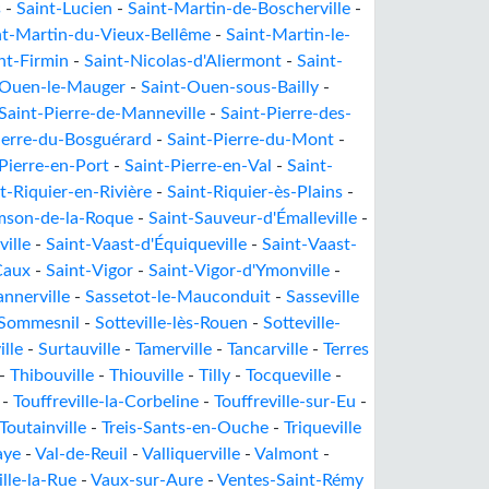
s
-
Saint-Lucien
-
Saint-Martin-de-Boscherville
-
nt-Martin-du-Vieux-Bellême
-
Saint-Martin-le-
nt-Firmin
-
Saint-Nicolas-d'Aliermont
-
Saint-
-Ouen-le-Mauger
-
Saint-Ouen-sous-Bailly
-
Saint-Pierre-de-Manneville
-
Saint-Pierre-des-
ierre-du-Bosguérard
-
Saint-Pierre-du-Mont
-
Pierre-en-Port
-
Saint-Pierre-en-Val
-
Saint-
t-Riquier-en-Rivière
-
Saint-Riquier-ès-Plains
-
mson-de-la-Roque
-
Saint-Sauveur-d'Émalleville
-
ille
-
Saint-Vaast-d'Équiqueville
-
Saint-Vaast-
Caux
-
Saint-Vigor
-
Saint-Vigor-d'Ymonville
-
annerville
-
Sassetot-le-Mauconduit
-
Sasseville
Sommesnil
-
Sotteville-lès-Rouen
-
Sotteville-
ille
-
Surtauville
-
Tamerville
-
Tancarville
-
Terres
-
Thibouville
-
Thiouville
-
Tilly
-
Tocqueville
-
-
Touffreville-la-Corbeline
-
Touffreville-sur-Eu
-
Toutainville
-
Treis-Sants-en-Ouche
-
Triqueville
aye
-
Val-de-Reuil
-
Valliquerville
-
Valmont
-
ille-la-Rue
-
Vaux-sur-Aure
-
Ventes-Saint-Rémy