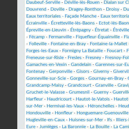
Daubeuf-Serville
-
Déville-lès-Rouen
-
Dialan sur C
Douvrend
-
Doville
-
Dragey-Ronthon
-
Droisy
-
Du
Eaux territoriales - Façade Manche
-
Eaux territori
Écrainville
-
Écretteville-lès-Baons
-
Ectot-lès-Baon
Épreville-en-Lieuvin
-
Étrépagny
-
Étretat
-
Étrévill
-
Fécamp
-
Fermanville
-
Fiquefleur-Équainville
-
Fl
-
Folleville
-
Fontaine-en-Bray
-
Fontaine-la-Mallet
Forges-les-Eaux
-
Formigny La Bataille
-
Foucart
-
F
Freneuse-sur-Risle
-
Fresles
-
Fresney
-
Fresnoy-Fo
Gamaches-en-Vexin
-
Gandelain
-
Garennes-sur-E
Fontenay
-
Gerponville
-
Gisors
-
Giverny
-
Givervil
Gonneville-sur-Scie
-
Gorges
-
Gournay-en-Bray
-
Grandcamp-Maisy
-
Grandcourt
-
Granville
-
Gravi
Gruchet-le-Valasse
-
Grumesnil
-
Guerny
-
Guervill
Harfleur
-
Haudricourt
-
Hautot-le-Vatois
-
Hautot
sur-Mer
-
Hermival-les-Vaux
-
Héronchelles
-
Heud
Hondouville
-
Honfleur
-
Honguemare-Guenouville
Hugleville-en-Caux
-
Huisnes-sur-Mer
-
Ifs
-
Illiers
Eure
-
Jumièges
-
La Baronnie
-
La Bouille
-
La Cam