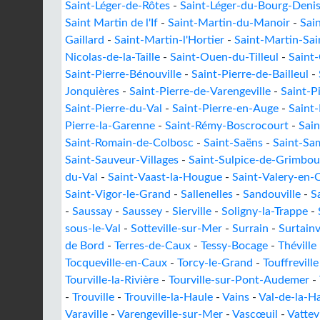
Saint-Léger-de-Rôtes
-
Saint-Léger-du-Bourg-Deni
Saint Martin de l'If
-
Saint-Martin-du-Manoir
-
Sai
Gaillard
-
Saint-Martin-l'Hortier
-
Saint-Martin-Sai
Nicolas-de-la-Taille
-
Saint-Ouen-du-Tilleul
-
Saint
Saint-Pierre-Bénouville
-
Saint-Pierre-de-Bailleul
-
Jonquières
-
Saint-Pierre-de-Varengeville
-
Saint-P
Saint-Pierre-du-Val
-
Saint-Pierre-en-Auge
-
Saint-
Pierre-la-Garenne
-
Saint-Rémy-Boscrocourt
-
Sain
Saint-Romain-de-Colbosc
-
Saint-Saëns
-
Saint-Sa
Saint-Sauveur-Villages
-
Saint-Sulpice-de-Grimbouv
du-Val
-
Saint-Vaast-la-Hougue
-
Saint-Valery-en-
Saint-Vigor-le-Grand
-
Sallenelles
-
Sandouville
-
S
-
Saussay
-
Saussey
-
Sierville
-
Soligny-la-Trappe
-
sous-le-Val
-
Sotteville-sur-Mer
-
Surrain
-
Surtainv
de Bord
-
Terres-de-Caux
-
Tessy-Bocage
-
Théville
Tocqueville-en-Caux
-
Torcy-le-Grand
-
Touffreville
Tourville-la-Rivière
-
Tourville-sur-Pont-Audemer
-
-
Trouville
-
Trouville-la-Haule
-
Vains
-
Val-de-la-H
Varaville
-
Varengeville-sur-Mer
-
Vascœuil
-
Vattev