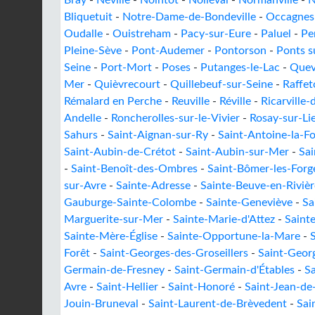
Bray
-
Néville
-
Nointot
-
Nolléval
-
Normanville
-
N
Bliquetuit
-
Notre-Dame-de-Bondeville
-
Occagnes
Oudalle
-
Ouistreham
-
Pacy-sur-Eure
-
Paluel
-
Pe
Pleine-Sève
-
Pont-Audemer
-
Pontorson
-
Ponts s
Seine
-
Port-Mort
-
Poses
-
Putanges-le-Lac
-
Quev
Mer
-
Quièvrecourt
-
Quillebeuf-sur-Seine
-
Raffet
Rémalard en Perche
-
Reuville
-
Réville
-
Ricarville-
Andelle
-
Roncherolles-sur-le-Vivier
-
Rosay-sur-Li
Sahurs
-
Saint-Aignan-sur-Ry
-
Saint-Antoine-la-Fo
Saint-Aubin-de-Crétot
-
Saint-Aubin-sur-Mer
-
Sa
-
Saint-Benoît-des-Ombres
-
Saint-Bômer-les-Forg
sur-Avre
-
Sainte-Adresse
-
Sainte-Beuve-en-Rivièr
Gauburge-Sainte-Colombe
-
Sainte-Geneviève
-
Sa
Marguerite-sur-Mer
-
Sainte-Marie-d'Attez
-
Saint
Sainte-Mère-Église
-
Sainte-Opportune-la-Mare
-
Forêt
-
Saint-Georges-des-Groseillers
-
Saint-Geor
Germain-de-Fresney
-
Saint-Germain-d'Étables
-
Sa
Avre
-
Saint-Hellier
-
Saint-Honoré
-
Saint-Jean-de-
Jouin-Bruneval
-
Saint-Laurent-de-Brèvedent
-
Sai