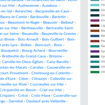
ues-la-Bataille
-
Arromanches-les-Bains
-
Athis-
e sur Mer
-
Authevernes
-
Auzebosc
-
-en-Val
-
Avranches
-
Bacqueville-en-Caux
-
-
Baons-le-Comte
-
Bardouville
-
Barentin
-
eux
-
Beaumont-le-Roger
-
Beauvoir
-
Belbeuf
-
res-sur-Mer
-
Bertheauville
-
Bertreville-Saint-
le-sur-Seine
-
Beuzeville
-
Beuzeville-la-Grenier
-
ur-Bresle
-
Bois-Arnault
-
Bois-Guilbert
-
Bois-
-près-Lyre
-
Bolbec
-
Boncourt
-
Boos
-
-
Bouquetot
-
Bourg-Achard
-
Bourneville-
-
Bretteville-du-Grand-Caux
-
Brionne
-
-
Canville-les-Deux-Églises
-
Cany-Barville
-
entan-les-Marais
-
Carolles
-
Cauverville-en-
court-Provemont
-
Cherbourg-en-Cotentin
-
lée d'Eure
-
Cléon
-
Clitourps
-
Colleville-sur-
neville-sur-Risle
-
Courseulles-sur-Mer
-
Cricqueville-en-Bessin
-
Criel-sur-Mer
-
Criquiers
-
Critot
-
Croix-Mare
-
Cuverville-sur-
ngu
-
Darnétal
-
Daubeuf-près-Vatteville
-