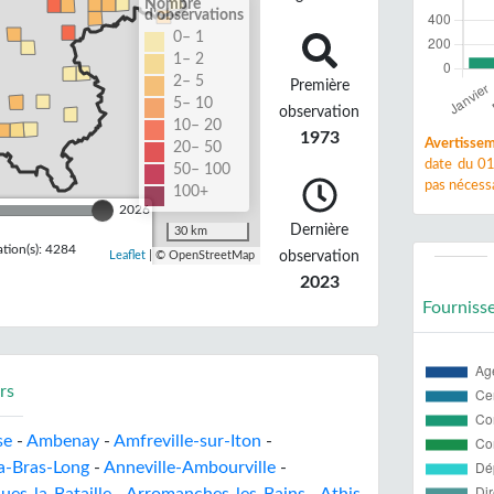
Nombre
d'observations
0– 1
1– 2
2– 5
Première
5– 10
observation
10– 20
1973
Avertissem
20– 50
date du 01
50– 100
pas nécessa
100+
2026
Dernière
30 km
tion(s): 4284
observation
Leaflet
| © OpenStreetMap
2023
Fourniss
rs
se
-
Ambenay
-
Amfreville-sur-Iton
-
la-Bras-Long
-
Anneville-Ambourville
-