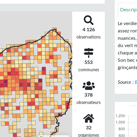
Descrip
Le verdi
4 126
assez ro
observations
nuances, 
du vert m
chaque ai
Son bec e
553
grinçante
communes
Source :
B
378
observateurs
32
organismes