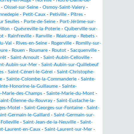
orrey-en-Auge
-
Norville
-
Notre-Dame-de-
-
Oissel-sur-Seine
-
Osmoy-Saint-Valery
-
nnedepie
-
Petit-Caux
-
Petiville
-
Pîtres
-
ur Seulles
-
Porte-de-Seine
-
Port-Jérôme-sur-
illon
-
Quévreville-la-Poterie
-
Quiberville-sur-
ot
-
Rainfreville
-
Ranville
-
Réalcamp
-
Rebets
-
du-Val
-
Rives-en-Seine
-
Rogerville
-
Romilly-sur-
eure
-
Rouen
-
Roumare
-
Routot
-
Sacquenville
-
rêt
-
Saint-Arnoult
-
Saint-Aubin-Celloville
-
int-Aubin-sur-Mer
-
Saint-Aubin-sur-Quillebeuf
es
-
Saint-Céneri-le-Gérei
-
Saint-Christophe-
e
-
Sainte-Colombe-la-Commanderie
-
Sainte-
inte-Honorine-la-Guillaume
-
Sainte-
e-Marie-des-Champs
-
Sainte-Marie-du-Mont
-
Saint-Étienne-du-Rouvray
-
Saint-Eustache-la-
ges-Motel
-
Saint-Georges-sur-Fontaine
-
Saint-
int-Germain-le-Gaillard
-
Saint-Germain-sur-
Folleville
-
Saint-Jean-de-la-Neuville
-
Saint-
nt-Laurent-en-Caux
-
Saint-Laurent-sur-Mer
-