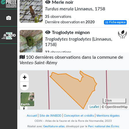
Merle noir
Turdus merula
Linnaeus, 1758
35
observations
Dernière observation en
2020
Fiche espèce
Troglodyte mignon
Troglodytes troglodytes
(Linnaeus,
1758)
33
observations
100 dernières observations dans la commune de
Dernière observation en
2022
Fiche espèce
Ventes-Saint-Rémy
Pigeon ramier
Columba palumbus
Linnaeus, 1758
+
32
observations
−
Dernière observation en
2018
Fiche espèce
Corneille noire
2 km
Corvus corone
Linnaeus, 1758
Leaflet
| © OpenStreetMap
32
observations
Accueil
|
Site de l'ANBDD
|
Conception et crédits
|
Mentions légales
Dernière observation en
2022
Fiche espèce
ODIN - Atlas de la faune et de la flore de Normandie, 2023
Réalisé avec
GeoNature-atlas
, développé par le
Parc national des Écrins
Rougegorge familier