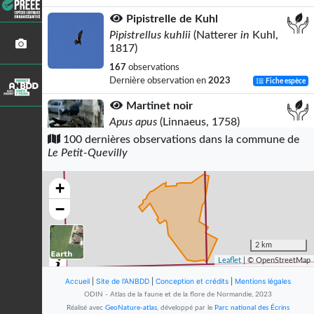
Pipistrelle de Kuhl
Pipistrellus kuhlii
(Natterer
in
Kuhl,
1817)
167
observations
Dernière observation en
2023
Fiche espèce
Martinet noir
Apus apus
(Linnaeus, 1758)
100 dernières observations dans la commune de
33
observations
Le Petit-Quevilly
Dernière observation en
2023
Fiche espèce
Lapin de garenne
+
Oryctolagus cuniculus
(Linnaeus, 1758)
−
26
observations
Dernière observation en
2023
Fiche espèce
2 km
Pigeon biset
Leaflet
| © OpenStreetMap
Columba livia
Gmelin, 1789
Accueil
|
Site de l'ANBDD
|
Conception et crédits
|
Mentions légales
21
observations
ODIN - Atlas de la faune et de la flore de Normandie, 2023
Dernière observation en
2023
Fiche espèce
Réalisé avec
GeoNature-atlas
, développé par le
Parc national des Écrins