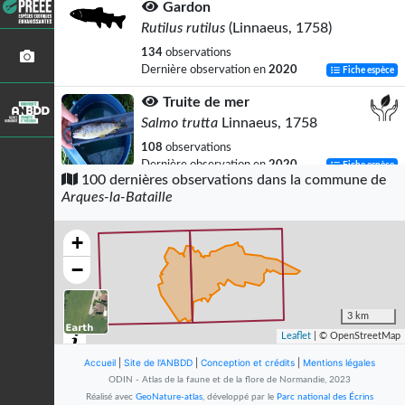
Gardon
Rutilus rutilus
(Linnaeus, 1758)
134
observations
Dernière observation en
2020
Fiche espèce
Truite de mer
Salmo trutta
Linnaeus, 1758
108
observations
Dernière observation en
2020
Fiche espèce
100 dernières observations dans la commune de
Arques-la-Bataille
Merle noir
Turdus merula
Linnaeus, 1758
+
95
observations
Dernière observation en
2023
Fiche espèce
−
Pouillot véloce
Phylloscopus collybita
(Vieillot, 1817)
3 km
Leaflet
| © OpenStreetMap
83
observations
Dernière observation en
2023
Fiche espèce
Accueil
|
Site de l'ANBDD
|
Conception et crédits
|
Mentions légales
ODIN - Atlas de la faune et de la flore de Normandie, 2023
Vairon
Réalisé avec
GeoNature-atlas
, développé par le
Parc national des Écrins