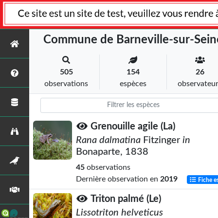
Commune de Barneville-sur-Sein
505
154
26
observations
espèces
observateu
Grenouille agile (La)
Rana dalmatina
Fitzinger
in
Bonaparte, 1838
45
observations
Dernière observation en
2019
Fiche e
Triton palmé (Le)
Lissotriton helveticus