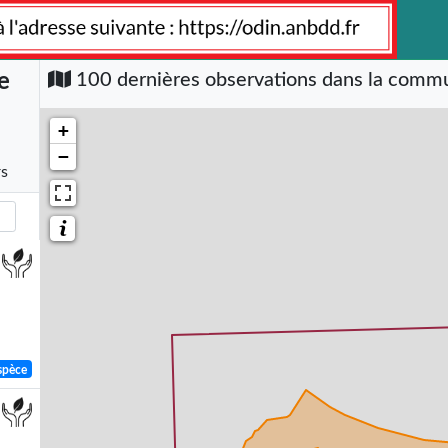
e
100 dernières observations dans la com
+
−
rs
spèce