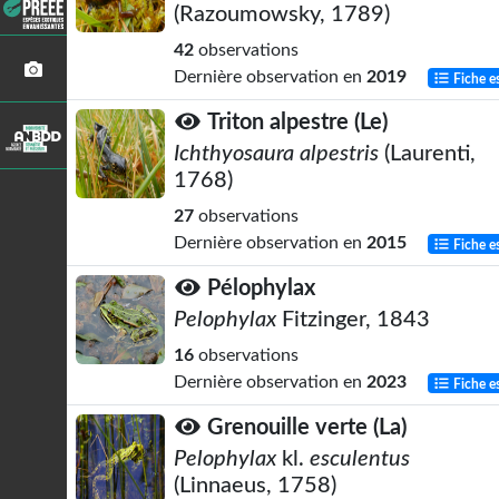
(Razoumowsky, 1789)
42
observations
Dernière observation en
2019
Fiche e
Triton alpestre (Le)
Ichthyosaura alpestris
(Laurenti,
1768)
27
observations
Dernière observation en
2015
Fiche e
Pélophylax
Pelophylax
Fitzinger, 1843
16
observations
Dernière observation en
2023
Fiche e
Grenouille verte (La)
Pelophylax
kl.
esculentus
(Linnaeus, 1758)