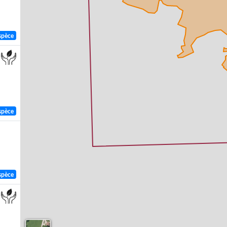
spèce
spèce
spèce