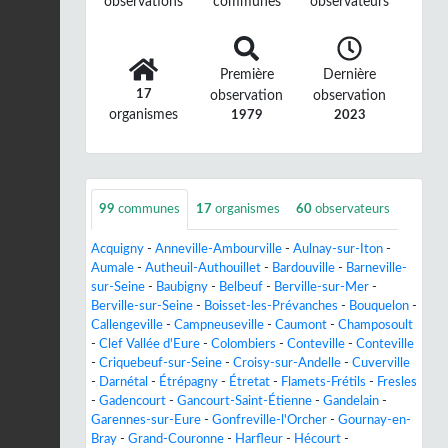
observations
communes
observateurs
Première
Dernière
17
observation
observation
organismes
1979
2023
99
communes
17
organismes
60
observateurs
Acquigny
-
Anneville-Ambourville
-
Aulnay-sur-Iton
-
Aumale
-
Autheuil-Authouillet
-
Bardouville
-
Barneville-
sur-Seine
-
Baubigny
-
Belbeuf
-
Berville-sur-Mer
-
Berville-sur-Seine
-
Boisset-les-Prévanches
-
Bouquelon
-
Callengeville
-
Campneuseville
-
Caumont
-
Champosoult
-
Clef Vallée d'Eure
-
Colombiers
-
Conteville
-
Conteville
-
Criquebeuf-sur-Seine
-
Croisy-sur-Andelle
-
Cuverville
-
Darnétal
-
Étrépagny
-
Étretat
-
Flamets-Frétils
-
Fresles
-
Gadencourt
-
Gancourt-Saint-Étienne
-
Gandelain
-
Garennes-sur-Eure
-
Gonfreville-l'Orcher
-
Gournay-en-
Bray
-
Grand-Couronne
-
Harfleur
-
Hécourt
-