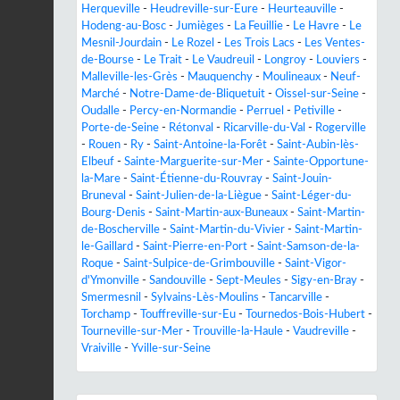
Herqueville
-
Heudreville-sur-Eure
-
Heurteauville
-
Hodeng-au-Bosc
-
Jumièges
-
La Feuillie
-
Le Havre
-
Le
Mesnil-Jourdain
-
Le Rozel
-
Les Trois Lacs
-
Les Ventes-
de-Bourse
-
Le Trait
-
Le Vaudreuil
-
Longroy
-
Louviers
-
Malleville-les-Grès
-
Mauquenchy
-
Moulineaux
-
Neuf-
Marché
-
Notre-Dame-de-Bliquetuit
-
Oissel-sur-Seine
-
Oudalle
-
Percy-en-Normandie
-
Perruel
-
Petiville
-
Porte-de-Seine
-
Rétonval
-
Ricarville-du-Val
-
Rogerville
-
Rouen
-
Ry
-
Saint-Antoine-la-Forêt
-
Saint-Aubin-lès-
Elbeuf
-
Sainte-Marguerite-sur-Mer
-
Sainte-Opportune-
la-Mare
-
Saint-Étienne-du-Rouvray
-
Saint-Jouin-
Bruneval
-
Saint-Julien-de-la-Liègue
-
Saint-Léger-du-
Bourg-Denis
-
Saint-Martin-aux-Buneaux
-
Saint-Martin-
de-Boscherville
-
Saint-Martin-du-Vivier
-
Saint-Martin-
le-Gaillard
-
Saint-Pierre-en-Port
-
Saint-Samson-de-la-
Roque
-
Saint-Sulpice-de-Grimbouville
-
Saint-Vigor-
d'Ymonville
-
Sandouville
-
Sept-Meules
-
Sigy-en-Bray
-
Smermesnil
-
Sylvains-Lès-Moulins
-
Tancarville
-
Torchamp
-
Touffreville-sur-Eu
-
Tournedos-Bois-Hubert
-
Tourneville-sur-Mer
-
Trouville-la-Haule
-
Vaudreville
-
Vraiville
-
Yville-sur-Seine