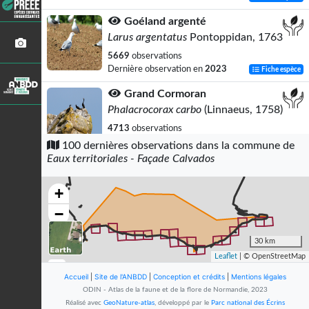
Goéland argenté
Larus argentatus
Pontoppidan, 1763
5669
observations
Dernière observation en
2023
Fiche espèce
Grand Cormoran
Phalacrocorax carbo
(Linnaeus, 1758)
4713
observations
Dernière observation en
2023
Fiche espèce
100 dernières observations dans la commune de
Eaux territoriales - Façade Calvados
Mouette rieuse
Chroicocephalus ridibundus
+
(Linnaeus, 1766)
−
4388
observations
Dernière observation en
2023
Fiche espèce
30 km
Goéland marin
Leaflet
| © OpenStreetMap
Larus marinus
Linnaeus, 1758
Accueil
|
Site de l'ANBDD
|
Conception et crédits
|
Mentions légales
4127
observations
ODIN - Atlas de la faune et de la flore de Normandie, 2023
Dernière observation en
2023
Fiche espèce
Réalisé avec
GeoNature-atlas
, développé par le
Parc national des Écrins