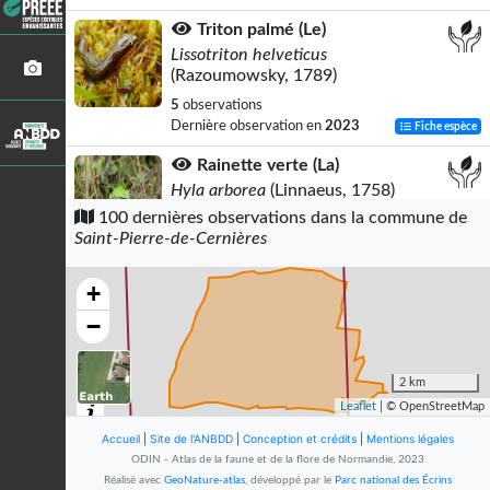
Triton palmé (Le)
Lissotriton helveticus
(Razoumowsky, 1789)
5
observations
Dernière observation en
2023
Fiche espèce
Rainette verte (La)
Hyla arborea
(Linnaeus, 1758)
100 dernières observations dans la commune de
4
observations
Saint-Pierre-de-Cernières
Dernière observation en
2012
Fiche espèce
Oreille de Judas
+
Auricularia auricula-judae
(Bull.) Quél.,
−
1886
4
observations
Dernière observation en
2001
Fiche espèce
2 km
Leaflet
| © OpenStreetMap
Triton ponctué (Le)
Accueil
|
Site de l'ANBDD
Lissotriton vulgaris
|
Conception et crédits
(Linnaeus, 1758)
|
Mentions légales
ODIN - Atlas de la faune et de la flore de Normandie, 2023
4
observations
Réalisé avec
GeoNature-atlas
, développé par le
Parc national des Écrins