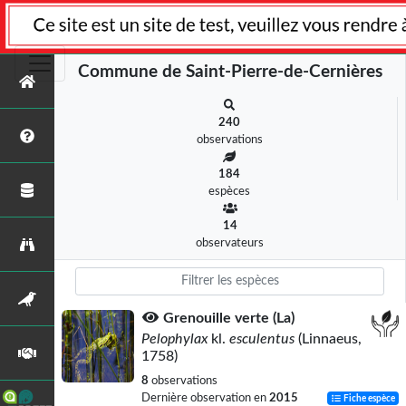
Commune de Saint-Pierre-de-Cernières
240
observations
184
espèces
14
observateurs
Grenouille verte (La)
Pelophylax
kl.
esculentus
(Linnaeus,
1758)
8
observations
Dernière observation en
2015
Fiche espèce