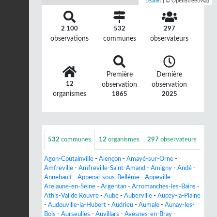
Leaflet
| © OpenStreetMap
2 100
532
297
observations
communes
observateurs
Première
Dernière
12
observation
observation
organismes
1865
2025
532
communes
12
organismes
297
observateurs
Agon-Coutainville
-
Alençon
-
Amayé-sur-Orne
-
Amfreville
-
Amfreville-Saint-Amand
-
Amigny
-
Andé
-
Annebault
-
Appenai-sous-Bellême
-
Appeville
-
Arelaune-en-Seine
-
Argentan
-
Arromanches-les-Bains
-
Athis-Val de Rouvre
-
Aube
-
Auberville
-
Aucey-la-Plaine
-
Audouville-la-Hubert
-
Audrieu
-
Aumale
-
Aunay-les-
Bois
-
Aurseulles
-
Auvillars
-
Avesnes-en-Bray
-