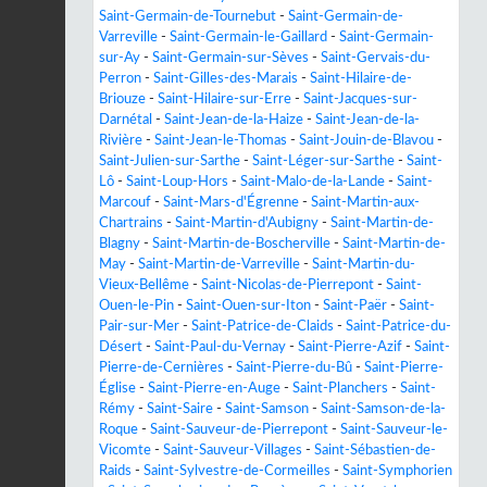
Saint-Germain-de-Tournebut
-
Saint-Germain-de-
Varreville
-
Saint-Germain-le-Gaillard
-
Saint-Germain-
sur-Ay
-
Saint-Germain-sur-Sèves
-
Saint-Gervais-du-
Perron
-
Saint-Gilles-des-Marais
-
Saint-Hilaire-de-
Briouze
-
Saint-Hilaire-sur-Erre
-
Saint-Jacques-sur-
Darnétal
-
Saint-Jean-de-la-Haize
-
Saint-Jean-de-la-
Rivière
-
Saint-Jean-le-Thomas
-
Saint-Jouin-de-Blavou
-
Saint-Julien-sur-Sarthe
-
Saint-Léger-sur-Sarthe
-
Saint-
Lô
-
Saint-Loup-Hors
-
Saint-Malo-de-la-Lande
-
Saint-
Marcouf
-
Saint-Mars-d'Égrenne
-
Saint-Martin-aux-
Chartrains
-
Saint-Martin-d'Aubigny
-
Saint-Martin-de-
Blagny
-
Saint-Martin-de-Boscherville
-
Saint-Martin-de-
May
-
Saint-Martin-de-Varreville
-
Saint-Martin-du-
Vieux-Bellême
-
Saint-Nicolas-de-Pierrepont
-
Saint-
Ouen-le-Pin
-
Saint-Ouen-sur-Iton
-
Saint-Paër
-
Saint-
Pair-sur-Mer
-
Saint-Patrice-de-Claids
-
Saint-Patrice-du-
Désert
-
Saint-Paul-du-Vernay
-
Saint-Pierre-Azif
-
Saint-
Pierre-de-Cernières
-
Saint-Pierre-du-Bû
-
Saint-Pierre-
Église
-
Saint-Pierre-en-Auge
-
Saint-Planchers
-
Saint-
Rémy
-
Saint-Saire
-
Saint-Samson
-
Saint-Samson-de-la-
Roque
-
Saint-Sauveur-de-Pierrepont
-
Saint-Sauveur-le-
Vicomte
-
Saint-Sauveur-Villages
-
Saint-Sébastien-de-
Raids
-
Saint-Sylvestre-de-Cormeilles
-
Saint-Symphorien