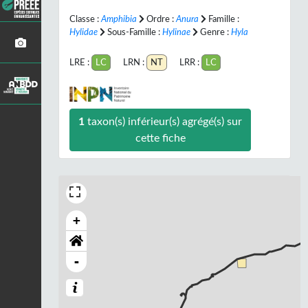
Classe :
Amphibia
Ordre :
Anura
Famille :
Hylidae
Sous-Famille :
Hylinae
Genre :
Hyla
LRE :
LC
LRN :
NT
LRR :
LC
1
taxon(s) inférieur(s) agrégé(s) sur
cette fiche
+
-