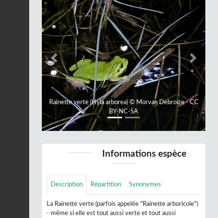
Previous
Next
Rainette verte (Hyla arborea) © Morvan Debroize - CC
BY-NC-SA
Informations espèce
Description
Répartition
Synonymes
La Rainette verte (parfois appelée "Rainette arboricole")
- même si elle est tout aussi verte et tout aussi