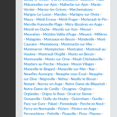
Maisoncelles-sur-Ajon
-
Malherbe-sur-Ajon
-
Marais-
Vernier
-
Marcey-les-Grèves
-
Marchemaisons
-
Marigny-Le-Lozon
-
Marolles
-
Martigny-sur-l'Ante
-
Massy
-
Ménil-Erreux
-
Ménil-Froger
-
Merlerault-le-Pin
-
Merville-Franceville-Plage
-
Méry-Bissières-en-Auge
-
Mesnil-en-Ouche
-
Mesnils-sur-Iton
-
Messei
-
Meuvaines
-
Mézidon Vallée d'Auge
-
Mieuxcé
-
Millières
-
Molagnies
-
Monceaux-en-Bessin
-
Mondeville
-
Mont-
Cauvaire
-
Montebourg
-
Montmartin-sur-Mer
-
Montmerrei
-
Montpinchon
-
Montrabot
-
Montreuil-au-
Houlme
-
Montreuil-l'Argillé
-
Monts-en-Bessin
-
Montsenelle
-
Monts-sur-Orne
-
Moult-Chicheboville
-
Moutiers-au-Perche
-
Moyaux
-
Moyon Villages
-
Muneville-le-Bingard
-
Muneville-sur-Mer
-
Nay
-
Neaufles-Auvergny
-
Neauphe-sous-Essai
-
Neauphe-
sur-Dive
-
Négreville
-
Néhou
-
Neuilly-le-Bisson
-
Nonant
-
Norrey-en-Auge
-
Notre-Dame-de-Bliquetuit
-
Notre-Dame-de-Cenilly
-
Occagnes
-
Orgères
-
Orglandes
-
Origny-le-Roux
-
Orval sur Sienne
-
Osmanville
-
Ouilly-du-Houley
-
Ouistreham
-
Ouville
-
Pacy-sur-Eure
-
Paluel
-
Pennedepie
-
Perche en Nocé
-
Percy-en-Normandie
-
Périers
-
Périers-en-Auge
-
Pervenchères
-
Petiville
-
Picauville
-
Pirou
-
Plasnes
-