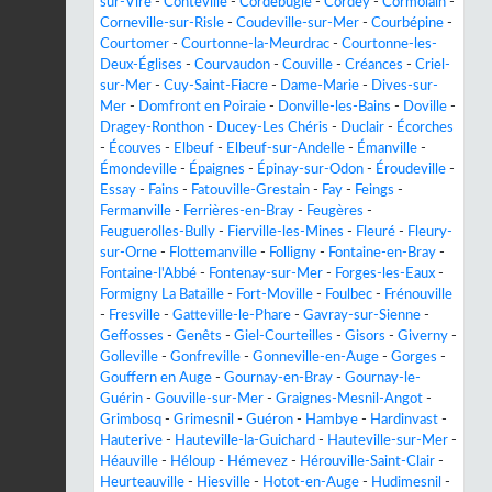
sur-Vire
-
Conteville
-
Cordebugle
-
Cordey
-
Cormolain
-
Corneville-sur-Risle
-
Coudeville-sur-Mer
-
Courbépine
-
Courtomer
-
Courtonne-la-Meurdrac
-
Courtonne-les-
Deux-Églises
-
Courvaudon
-
Couville
-
Créances
-
Criel-
sur-Mer
-
Cuy-Saint-Fiacre
-
Dame-Marie
-
Dives-sur-
Mer
-
Domfront en Poiraie
-
Donville-les-Bains
-
Doville
-
Dragey-Ronthon
-
Ducey-Les Chéris
-
Duclair
-
Écorches
-
Écouves
-
Elbeuf
-
Elbeuf-sur-Andelle
-
Émanville
-
Émondeville
-
Épaignes
-
Épinay-sur-Odon
-
Éroudeville
-
Essay
-
Fains
-
Fatouville-Grestain
-
Fay
-
Feings
-
Fermanville
-
Ferrières-en-Bray
-
Feugères
-
Feuguerolles-Bully
-
Fierville-les-Mines
-
Fleuré
-
Fleury-
sur-Orne
-
Flottemanville
-
Folligny
-
Fontaine-en-Bray
-
Fontaine-l'Abbé
-
Fontenay-sur-Mer
-
Forges-les-Eaux
-
Formigny La Bataille
-
Fort-Moville
-
Foulbec
-
Frénouville
-
Fresville
-
Gatteville-le-Phare
-
Gavray-sur-Sienne
-
Geffosses
-
Genêts
-
Giel-Courteilles
-
Gisors
-
Giverny
-
Golleville
-
Gonfreville
-
Gonneville-en-Auge
-
Gorges
-
Gouffern en Auge
-
Gournay-en-Bray
-
Gournay-le-
Guérin
-
Gouville-sur-Mer
-
Graignes-Mesnil-Angot
-
Grimbosq
-
Grimesnil
-
Guéron
-
Hambye
-
Hardinvast
-
Hauterive
-
Hauteville-la-Guichard
-
Hauteville-sur-Mer
-
Héauville
-
Héloup
-
Hémevez
-
Hérouville-Saint-Clair
-
Heurteauville
-
Hiesville
-
Hotot-en-Auge
-
Hudimesnil
-