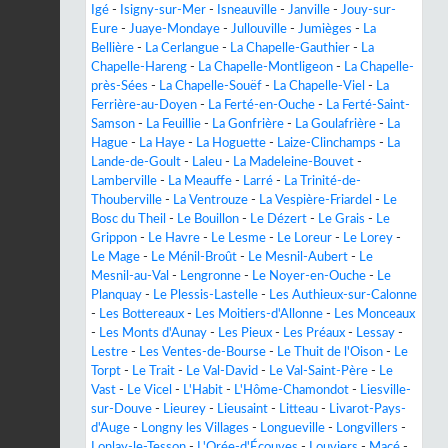
Igé
-
Isigny-sur-Mer
-
Isneauville
-
Janville
-
Jouy-sur-
Eure
-
Juaye-Mondaye
-
Jullouville
-
Jumièges
-
La
Bellière
-
La Cerlangue
-
La Chapelle-Gauthier
-
La
Chapelle-Hareng
-
La Chapelle-Montligeon
-
La Chapelle-
près-Sées
-
La Chapelle-Souëf
-
La Chapelle-Viel
-
La
Ferrière-au-Doyen
-
La Ferté-en-Ouche
-
La Ferté-Saint-
Samson
-
La Feuillie
-
La Gonfrière
-
La Goulafrière
-
La
Hague
-
La Haye
-
La Hoguette
-
Laize-Clinchamps
-
La
Lande-de-Goult
-
Laleu
-
La Madeleine-Bouvet
-
Lamberville
-
La Meauffe
-
Larré
-
La Trinité-de-
Thouberville
-
La Ventrouze
-
La Vespière-Friardel
-
Le
Bosc du Theil
-
Le Bouillon
-
Le Dézert
-
Le Grais
-
Le
Grippon
-
Le Havre
-
Le Lesme
-
Le Loreur
-
Le Lorey
-
Le Mage
-
Le Ménil-Broût
-
Le Mesnil-Aubert
-
Le
Mesnil-au-Val
-
Lengronne
-
Le Noyer-en-Ouche
-
Le
Planquay
-
Le Plessis-Lastelle
-
Les Authieux-sur-Calonne
-
Les Bottereaux
-
Les Moitiers-d'Allonne
-
Les Monceaux
-
Les Monts d'Aunay
-
Les Pieux
-
Les Préaux
-
Lessay
-
Lestre
-
Les Ventes-de-Bourse
-
Le Thuit de l'Oison
-
Le
Torpt
-
Le Trait
-
Le Val-David
-
Le Val-Saint-Père
-
Le
Vast
-
Le Vicel
-
L'Habit
-
L'Hôme-Chamondot
-
Liesville-
sur-Douve
-
Lieurey
-
Lieusaint
-
Litteau
-
Livarot-Pays-
d'Auge
-
Longny les Villages
-
Longueville
-
Longvillers
-
Lonlay-le-Tesson
-
L'Orée-d'Écouves
-
Louviers
-
Macé
-