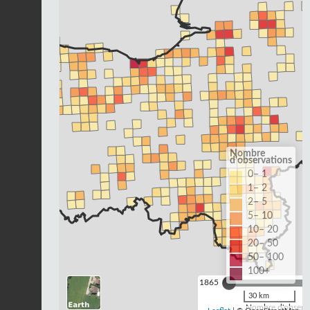
Nombre
d'observations
0– 1
1– 2
2– 5
5– 10
10– 20
20– 50
50– 100
100+
1865
30 km
Nombre d'observa