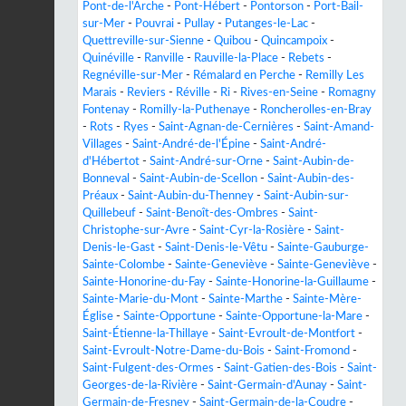
Pont-de-l'Arche
-
Pont-Hébert
-
Pontorson
-
Port-Bail-
sur-Mer
-
Pouvrai
-
Pullay
-
Putanges-le-Lac
-
Quettreville-sur-Sienne
-
Quibou
-
Quincampoix
-
Quinéville
-
Ranville
-
Rauville-la-Place
-
Rebets
-
Regnéville-sur-Mer
-
Rémalard en Perche
-
Remilly Les
Marais
-
Reviers
-
Réville
-
Ri
-
Rives-en-Seine
-
Romagny
Fontenay
-
Romilly-la-Puthenaye
-
Roncherolles-en-Bray
-
Rots
-
Ryes
-
Saint-Agnan-de-Cernières
-
Saint-Amand-
Villages
-
Saint-André-de-l'Épine
-
Saint-André-
d'Hébertot
-
Saint-André-sur-Orne
-
Saint-Aubin-de-
Bonneval
-
Saint-Aubin-de-Scellon
-
Saint-Aubin-des-
Préaux
-
Saint-Aubin-du-Thenney
-
Saint-Aubin-sur-
Quillebeuf
-
Saint-Benoît-des-Ombres
-
Saint-
Christophe-sur-Avre
-
Saint-Cyr-la-Rosière
-
Saint-
Denis-le-Gast
-
Saint-Denis-le-Vêtu
-
Sainte-Gauburge-
Sainte-Colombe
-
Sainte-Geneviève
-
Sainte-Geneviève
-
Sainte-Honorine-du-Fay
-
Sainte-Honorine-la-Guillaume
-
Sainte-Marie-du-Mont
-
Sainte-Marthe
-
Sainte-Mère-
Église
-
Sainte-Opportune
-
Sainte-Opportune-la-Mare
-
Saint-Étienne-la-Thillaye
-
Saint-Evroult-de-Montfort
-
Saint-Evroult-Notre-Dame-du-Bois
-
Saint-Fromond
-
Saint-Fulgent-des-Ormes
-
Saint-Gatien-des-Bois
-
Saint-
Georges-de-la-Rivière
-
Saint-Germain-d'Aunay
-
Saint-
Germain-de-Fresney
-
Saint-Germain-de-la-Coudre
-