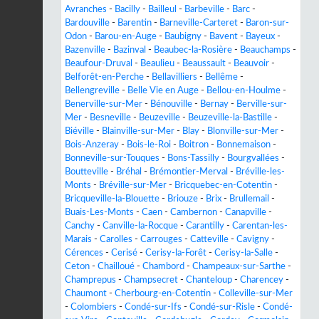
Avranches
-
Bacilly
-
Bailleul
-
Barbeville
-
Barc
-
Bardouville
-
Barentin
-
Barneville-Carteret
-
Baron-sur-
Odon
-
Barou-en-Auge
-
Baubigny
-
Bavent
-
Bayeux
-
Bazenville
-
Bazinval
-
Beaubec-la-Rosière
-
Beauchamps
-
Beaufour-Druval
-
Beaulieu
-
Beaussault
-
Beauvoir
-
Belforêt-en-Perche
-
Bellavilliers
-
Bellême
-
Bellengreville
-
Belle Vie en Auge
-
Bellou-en-Houlme
-
Benerville-sur-Mer
-
Bénouville
-
Bernay
-
Berville-sur-
Mer
-
Besneville
-
Beuzeville
-
Beuzeville-la-Bastille
-
Biéville
-
Blainville-sur-Mer
-
Blay
-
Blonville-sur-Mer
-
Bois-Anzeray
-
Bois-le-Roi
-
Boitron
-
Bonnemaison
-
Bonneville-sur-Touques
-
Bons-Tassilly
-
Bourgvallées
-
Boutteville
-
Bréhal
-
Brémontier-Merval
-
Bréville-les-
Monts
-
Bréville-sur-Mer
-
Bricquebec-en-Cotentin
-
Bricqueville-la-Blouette
-
Briouze
-
Brix
-
Brullemail
-
Buais-Les-Monts
-
Caen
-
Cambernon
-
Canapville
-
Canchy
-
Canville-la-Rocque
-
Carantilly
-
Carentan-les-
Marais
-
Carolles
-
Carrouges
-
Catteville
-
Cavigny
-
Cérences
-
Cerisé
-
Cerisy-la-Forêt
-
Cerisy-la-Salle
-
Ceton
-
Chailloué
-
Chambord
-
Champeaux-sur-Sarthe
-
Champrepus
-
Champsecret
-
Chanteloup
-
Charencey
-
Chaumont
-
Cherbourg-en-Cotentin
-
Colleville-sur-Mer
-
Colombiers
-
Condé-sur-Ifs
-
Condé-sur-Risle
-
Condé-