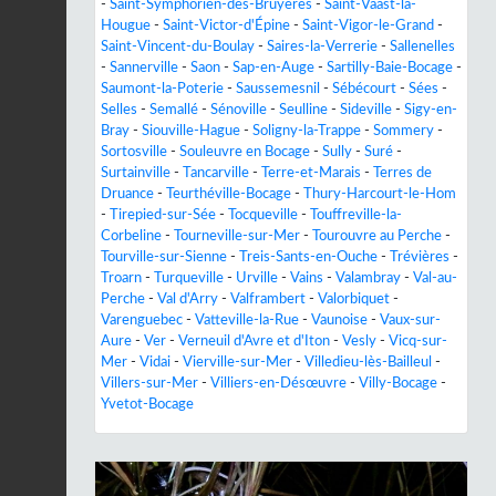
-
Saint-Symphorien-des-Bruyères
-
Saint-Vaast-la-
Hougue
-
Saint-Victor-d'Épine
-
Saint-Vigor-le-Grand
-
Saint-Vincent-du-Boulay
-
Saires-la-Verrerie
-
Sallenelles
-
Sannerville
-
Saon
-
Sap-en-Auge
-
Sartilly-Baie-Bocage
-
Saumont-la-Poterie
-
Saussemesnil
-
Sébécourt
-
Sées
-
Selles
-
Semallé
-
Sénoville
-
Seulline
-
Sideville
-
Sigy-en-
Bray
-
Siouville-Hague
-
Soligny-la-Trappe
-
Sommery
-
Sortosville
-
Souleuvre en Bocage
-
Sully
-
Suré
-
Surtainville
-
Tancarville
-
Terre-et-Marais
-
Terres de
Druance
-
Teurthéville-Bocage
-
Thury-Harcourt-le-Hom
-
Tirepied-sur-Sée
-
Tocqueville
-
Touffreville-la-
Corbeline
-
Tourneville-sur-Mer
-
Tourouvre au Perche
-
Tourville-sur-Sienne
-
Treis-Sants-en-Ouche
-
Trévières
-
Troarn
-
Turqueville
-
Urville
-
Vains
-
Valambray
-
Val-au-
Perche
-
Val d'Arry
-
Valframbert
-
Valorbiquet
-
Varenguebec
-
Vatteville-la-Rue
-
Vaunoise
-
Vaux-sur-
Aure
-
Ver
-
Verneuil d'Avre et d'Iton
-
Vesly
-
Vicq-sur-
Mer
-
Vidai
-
Vierville-sur-Mer
-
Villedieu-lès-Bailleul
-
Villers-sur-Mer
-
Villiers-en-Désœuvre
-
Villy-Bocage
-
Yvetot-Bocage