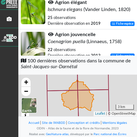
Agrion élégant
Ischnura elegans
(Vander Linden, 1820)
25
observations
Dernière observation en
2019
Fiche espèce
Agrion jouvencelle
Coenagrion puella
(Linnaeus, 1758)
22
observations
Dernière observation en
2012
Fiche espèce
100 dernières observations dans la commune de
Saint-Jacques-sur-Darnétal
Anax empereur (L')
Anax imperator
Leach, 1815
+
15
observations
Dernière observation en
2019
Fiche espèce
−
Libellule déprimée (La)
Libellula depressa
Linnaeus, 1758
3 km
Leaflet
| © OpenStreetMap
13
observations
Dernière observation en
2019
Fiche espèce
Accueil
|
Site de l'ANBDD
|
Conception et crédits
|
Mentions légales
ODIN - Atlas de la faune et de la flore de Normandie, 2023
Myrtil (Le)
Réalisé avec
GeoNature-atlas
, développé par le
Parc national des Écrins