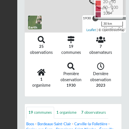
20– 50
50– 100
100+
1930
30 km
Nombre d'observ
Leaflet
| © OpenStreetMap
25
19
7
observations
communes
observateurs
Première
Dernière
1
observation
observation
organisme
1930
2023
19
communes
1
organisme
7
observateurs
Boos
-
Bordeaux-Saint-Clair
-
Carville-la-Folletière
-