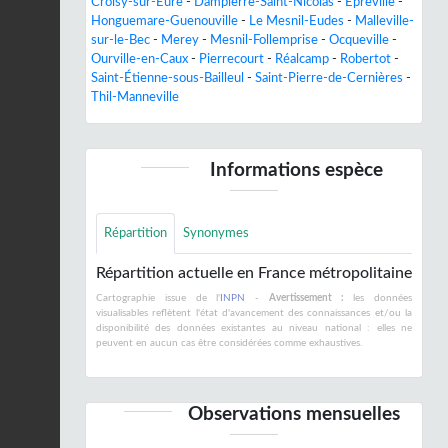
Croisy-sur-Eure
-
Dampierre-Saint-Nicolas
-
Épreville
-
Honguemare-Guenouville
-
Le Mesnil-Eudes
-
Malleville-
sur-le-Bec
-
Merey
-
Mesnil-Follemprise
-
Ocqueville
-
Ourville-en-Caux
-
Pierrecourt
-
Réalcamp
-
Robertot
-
Saint-Étienne-sous-Bailleul
-
Saint-Pierre-de-Cernières
-
Thil-Manneville
Informations espèce
Répartition
Synonymes
Répartition actuelle en France métropolitaine
Cartographie issue de l'
INPN
-
Avertissement :
les données
visualisables reflètent l'état d'avancement des connaissances et/ou la
disponibilité des données existantes au niveau national : elles ne
peuvent en aucun cas être considérées comme exhaustives.
Observations mensuelles