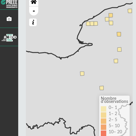
-
Nombre
d'observations
0– 1
1– 2
2– 5
5– 10
10– 20