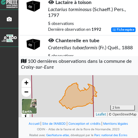
Lactaire à toison
Lactarius torminosus
(Schaeff.) Pers.,
1797
5
observations
Dernière observation en
1992
Fiche espèce
Chanterelle en tube
Craterellus tubaeformis
(Fr.) Quél., 1888
5
observations
100 dernières observations dans la commune de
Dernière observation en
1994
Fiche espèce
Croisy-sur-Eure
Bolet rude
Leccinum scabrum
(Bull.) Gray, 1821
+
4
observations
−
Dernière observation en
1994
Fiche espèce
Trompette des morts
2 km
Craterellus cornucopioides
(L.) Pers.,
Leaflet
| © OpenStreetMap
1825
Accueil
|
Site de l'ANBDD
|
Conception et crédits
|
Mentions légales
4
observations
ODIN - Atlas de la faune et de la flore de Normandie, 2023
Dernière observation en
1994
Fiche espèce
Réalisé avec
GeoNature-atlas
, développé par le
Parc national des Écrins