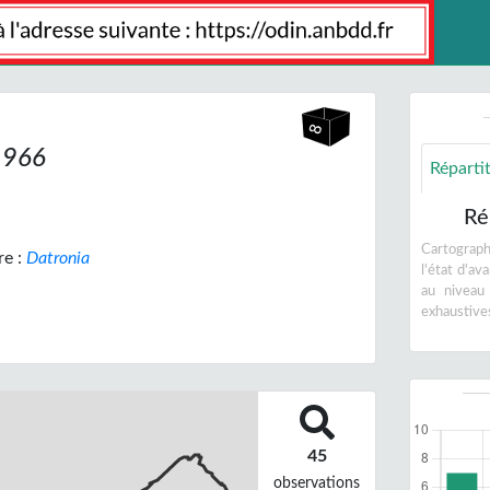
1966
Réparti
Ré
Cartographi
e :
Datronia
l'état d'a
au niveau
exhaustive
45
observations