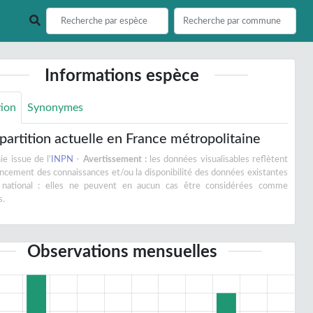
Informations espèce
tion
Synonymes
partition actuelle en France métropolitaine
e issue de l'
INPN
-
Avertissement :
les données visualisables reflètent
vancement des connaissances et/ou la disponibilité des données existantes
 national : elles ne peuvent en aucun cas être considérées comme
s.
Observations mensuelles