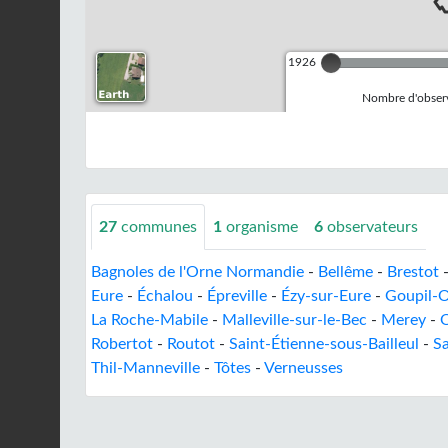
1926
Nombre d'observ
27
communes
1
organisme
6
observateurs
Bagnoles de l'Orne Normandie
-
Bellême
-
Brestot
Eure
-
Échalou
-
Épreville
-
Ézy-sur-Eure
-
Goupil-
La Roche-Mabile
-
Malleville-sur-le-Bec
-
Merey
-
O
Robertot
-
Routot
-
Saint-Étienne-sous-Bailleul
-
Sa
Thil-Manneville
-
Tôtes
-
Verneusses