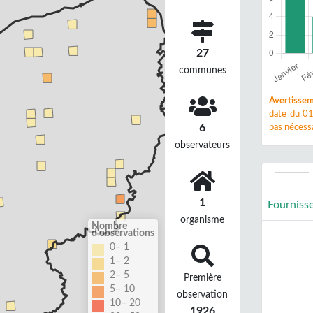
27
communes
Avertissem
date du 01
6
pas nécessa
observateurs
1
Fourniss
organisme
Nombre
d'observations
0– 1
1– 2
2– 5
Première
5– 10
observation
10– 20
1926