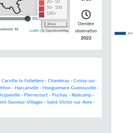
20– 50
50– 100
100+
2026
Dernière
30 km
ation(s): 46
observation
Leaflet
| © OpenStreetMap
2022
-
Carville-la-Folletière
-
Chambray
-
Croisy-sur-
Othon
-
Harcanville
-
Honguemare-Guenouville
-
cqueville
-
Pierrecourt
-
Puchay
-
Réalcamp
-
int-Sauveur-Villages
-
Saint-Victor-sur-Avre
-