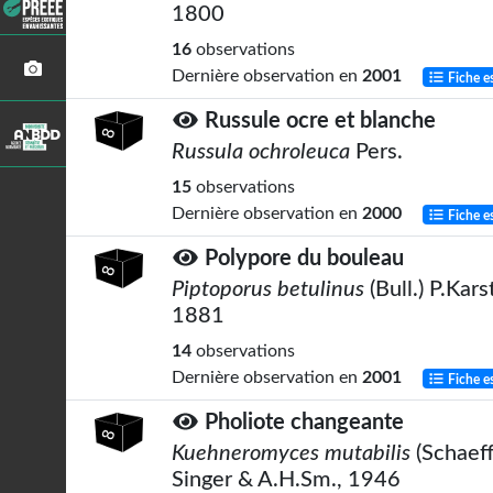
1800
16
observations
Dernière observation en
2001
Fiche e
Russule ocre et blanche
Russula ochroleuca
Pers.
15
observations
Dernière observation en
2000
Fiche e
Polypore du bouleau
Piptoporus betulinus
(Bull.) P.Karst
1881
14
observations
Dernière observation en
2001
Fiche e
Pholiote changeante
Kuehneromyces mutabilis
(Schaeff
Singer & A.H.Sm., 1946