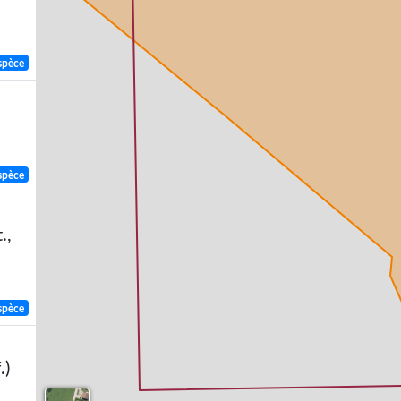
spèce
spèce
.,
spèce
.)