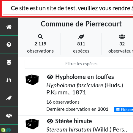
Commune de Pierrecourt
2 119
811
32
observations
espèces
observateu
Hypholome en touffes
Hypholoma fasciculare
(Huds.)
P.Kumm., 1871
16
observations
Dernière observation en
2001
Fiche e
Stérée hirsute
Stereum hirsutum
(Willd.) Pers.,