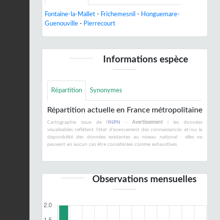
Fontaine-la-Mallet
-
Frichemesnil
-
Honguemare-
Guenouville
-
Pierrecourt
Informations espèce
Répartition
Synonymes
Répartition actuelle en France métropolitaine
Cartographie issue de l'
INPN
-
Avertissement :
les données
visualisables reflètent l'état d'avancement des connaissances et/ou la
disponibilité des données existantes au niveau national : elles ne
peuvent en aucun cas être considérées comme exhaustives.
Observations mensuelles