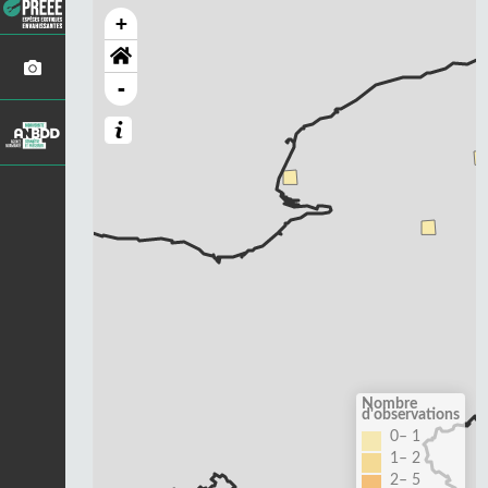
+
-
Nombre
d'observations
0– 1
1– 2
2– 5