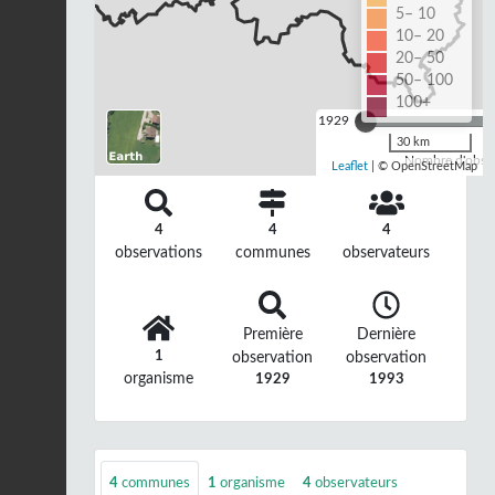
5– 10
10– 20
20– 50
50– 100
100+
1929
30 km
Nombre d'observ
Leaflet
| © OpenStreetMap
4
4
4
observations
communes
observateurs
Première
Dernière
1
observation
observation
organisme
1929
1993
4
communes
1
organisme
4
observateurs