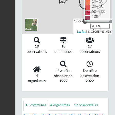
10– 20
20– 50
50– 100
100+
1999
30 km
Nombre d'observ
Leaflet
| © OpenStreetMap
19
18
17
observations
communes
observateurs
Première
Dernière
4
observation
observation
organismes
1999
2022
18
communes
4
organismes
17
observateurs