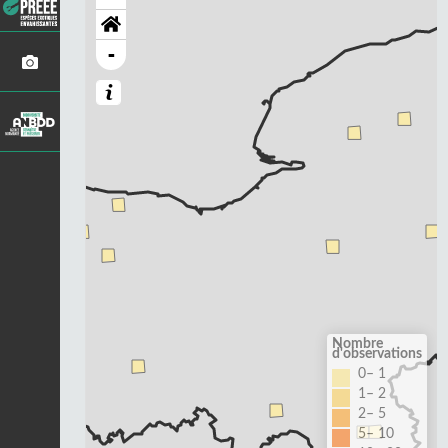
-
Nombre
d'observations
0– 1
1– 2
2– 5
5– 10