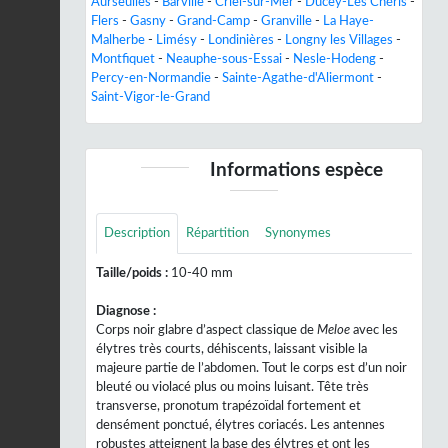
Aurseulles
-
Barville
-
Criel-sur-Mer
-
Ducey-Les Chéris
-
Flers
-
Gasny
-
Grand-Camp
-
Granville
-
La Haye-
Malherbe
-
Limésy
-
Londinières
-
Longny les Villages
-
Montfiquet
-
Neauphe-sous-Essai
-
Nesle-Hodeng
-
Percy-en-Normandie
-
Sainte-Agathe-d'Aliermont
-
Saint-Vigor-le-Grand
Informations espèce
Description
Répartition
Synonymes
Taille/poids :
10-40 mm
Diagnose :
Corps noir glabre d’aspect classique de
Meloe
avec les
élytres très courts, déhiscents, laissant visible la
majeure partie de l’abdomen. Tout le corps est d’un noir
bleuté ou violacé plus ou moins luisant. Tête très
transverse, pronotum trapézoïdal fortement et
densément ponctué, élytres coriacés. Les antennes
robustes atteignent la base des élytres et ont les