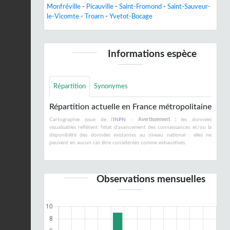
Monfréville
-
Picauville
-
Saint-Fromond
-
Saint-Sauveur-
le-Vicomte
-
Troarn
-
Yvetot-Bocage
Informations espèce
Répartition
Synonymes
Répartition actuelle en France métropolitaine
Cartographie issue de l'
INPN
-
Avertissement :
les données
visualisables reflètent l'état d'avancement des connaissances et/ou la
disponibilité des données existantes au niveau national : elles ne
peuvent en aucun cas être considérées comme exhaustives.
Observations mensuelles