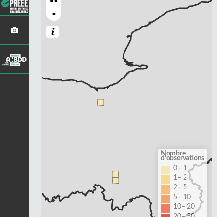
-
Nombre
d'observations
0– 1
1– 2
2– 5
5– 10
10– 20
20– 50