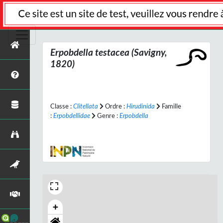
Erpobdella testacea
(Savigny,
1820)
Classe :
Clitellata
Ordre :
Hirudinida
Famille
:
Erpobdellidae
Genre :
Erpobdella
+