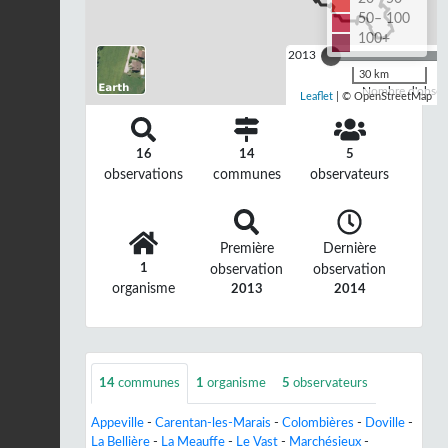
50– 100
100+
2013
30 km
Nombre d'observ
Leaflet
| © OpenStreetMap
16
14
5
observations
communes
observateurs
Première
Dernière
1
observation
observation
organisme
2013
2014
14
communes
1
organisme
5
observateurs
Appeville
-
Carentan-les-Marais
-
Colombières
-
Doville
-
La Bellière
-
La Meauffe
-
Le Vast
-
Marchésieux
-